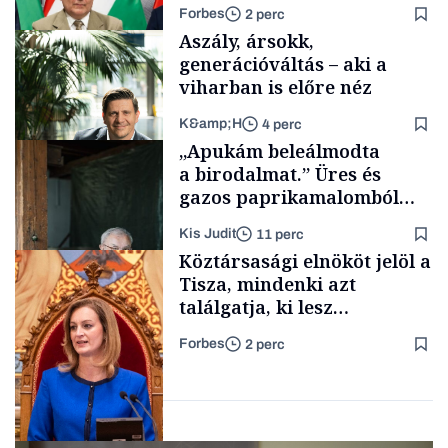
híreket, nem fog
Forbes
2 perc
meglepődni
Aszály, ársokk,
generációváltás – aki a
viharban is előre néz
K&amp;H
4 perc
Politika
„Apukám beleálmodta
a birodalmat.” Üres és
gazos paprikamalomból
lett az igazi családi
Kis Judit
11 perc
fűszersztori
TÁMOGATÓI
Köztársasági elnököt jelöl a
TARTALOM
Tisza, mindenki azt
találgatja, ki lesz
szombaton a befutó –
Forbes
2 perc
soroljuk az eddig felmerült
Családi
vállalkozások
neveket