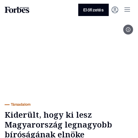
Előfizetés
Fot
Vagy fedezze fel a következő
témákat
Üzlet
Pénz
Zöld
Legyél jobb!
Társadalom
Kiderült, hogy ki lesz
Magyarország legnagyobb
bíróságának elnöke