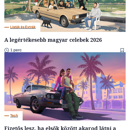
Listák és Extrák
A legértékesebb magyar celebek 2026
1 perc
Tech
Fizetős lesz, ha elsők között akarod látni a