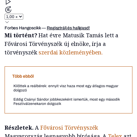
Forbes Hangoscikk
—
Regisztrálj és hallgasd!
Mi történt?
Hat évre Matusik Tamás lett a
Fővárosi Törvényszék új elnöke, írja a
törvényszék
szerdai közleményében.
Több ebből
Kilőttek a reálbérek: ennyit visz haza most egy átlagos magyar
dolgozó
Eddig Csányi Sándor jobbkezeként ismertük, most egy második
Fesztiválzenekaron dolgozik
Részletek.
A
Fővárosi Törvényszék
Magyarország legnagyobb bírósága. A
Telex
azt