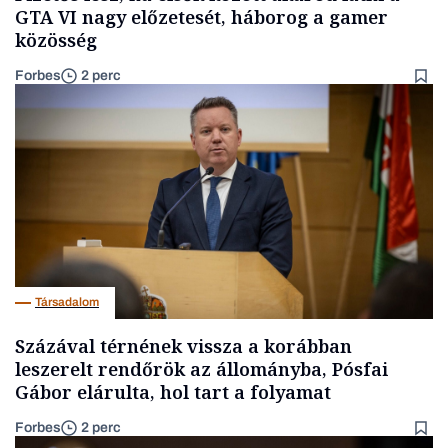
GTA VI nagy előzetesét, háborog a gamer
közösség
Forbes
2 perc
Társadalom
Százával térnének vissza a korábban
leszerelt rendőrök az állományba, Pósfai
Gábor elárulta, hol tart a folyamat
Forbes
2 perc