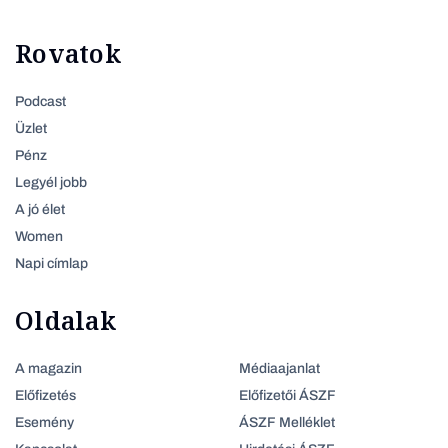
Rovatok
Podcast
Üzlet
Pénz
Legyél jobb
A jó élet
Women
Napi címlap
Oldalak
A magazin
Médiaajanlat
Előfizetés
Előfizetői ÁSZF
Esemény
ÁSZF Melléklet