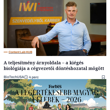
Politika
Content Lab HUB
A teljesítmény árnyoldala – a kiégés
biológiája a cégvezetői döntéshozatal mögött
BioTechUSA
4 perc