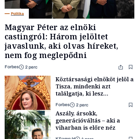
Politika
Magyar Péter az elnöki
castingról: Három jelöltet
javaslunk, aki olvas híreket,
nem fog meglepődni
Forbes
2 perc
Köztársasági elnököt jelöl a
Tisza, mindenki azt
találgatja, ki lesz
szombaton a befutó –
Forbes
2 perc
soroljuk az eddig felmerült
Aszály, ársokk,
neveket
generációváltás – aki a
viharban is előre néz
K&amp;H