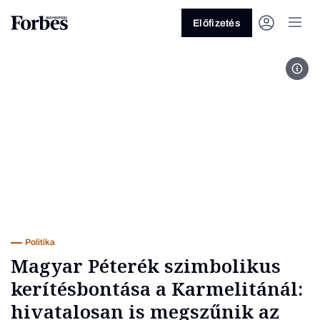
Előfizetés
Fot
Vagy fedezze fel a következő
témákat
Üzlet
Pénz
Zöld
Legyél jobb!
Politika
Magyar Péterék szimbolikus
kerítésbontása a Karmelitánál:
hivatalosan is megszűnik az