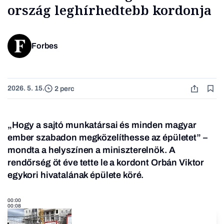
ország leghírhedtebb kordonja
Forbes
2026. 5. 15.
2 perc
„Hogy a sajtó munkatársai és minden magyar
ember szabadon megközelíthesse az épületet” –
mondta a helyszínen a miniszterelnök. A
rendőrség öt éve tette le a kordont Orbán Viktor
egykori hivatalának épülete köré.
00:00
00:08