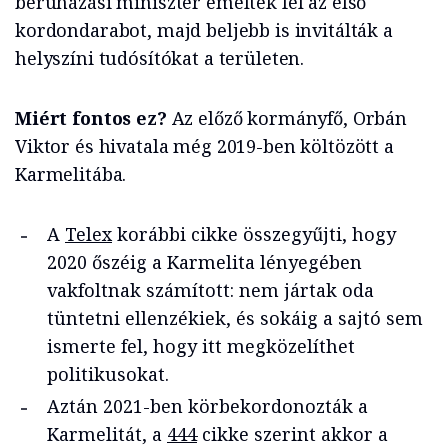
beruházási miniszter emelték fel az első
kordondarabot, majd beljebb is invitálták a
helyszíni tudósítókat a területen.
Miért fontos ez?
Az előző kormányfő, Orbán
Viktor és hivatala még 2019-ben költözött a
Karmelitába.
A
Telex
korábbi cikke összegyűjti, hogy
2020 őszéig a Karmelita lényegében
vakfoltnak számított: nem jártak oda
tüntetni ellenzékiek, és sokáig a sajtó sem
ismerte fel, hogy itt megközelíthet
politikusokat.
Aztán 2021-ben körbekordonozták a
Karmelitát, a
444
cikke szerint akkor a