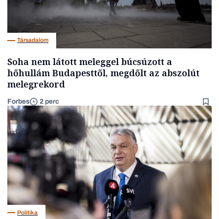
Társadalom
Soha nem látott meleggel búcsúzott a
hőhullám Budapesttől, megdőlt az abszolút
melegrekord
Forbes
2 perc
Politika