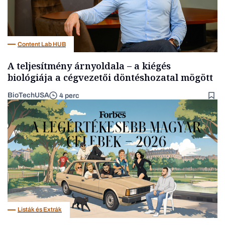
Content Lab HUB
A teljesítmény árnyoldala – a kiégés
biológiája a cégvezetői döntéshozatal mögött
BioTechUSA
4 perc
Listák és Extrák