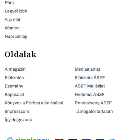
Pénz
Legyél jobb
A jó élet
Women
Napi címlap
Oldalak
A magazin
Médiaajanlat
Előfizetés
Előfizetői ÁSZF
Esemény
ÁSZF Melléklet
Kapcsolat
Hirdetési ÁSZF
Könyvek a Forbes ajánlásával
Rendezveny ÁSZF
Impresszum
Támogatói tartalom
Így dolgozunk