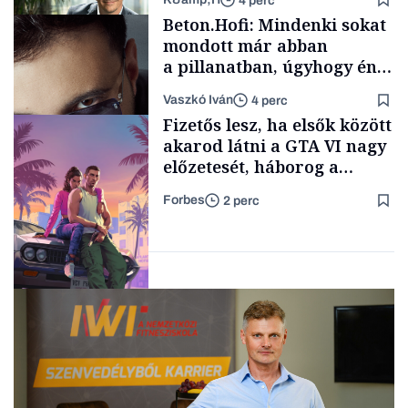
4 perc
Politika
Beton.Hofi: Mindenki sokat
mondott már abban
a pillanatban, úgyhogy én
a legsarkosabb
Vaszkó Iván
4 perc
gondolataimat akartam
TÁMOGATÓI
Fizetős lesz, ha elsők között
TARTALOM
kimondani
akarod látni a GTA VI nagy
előzetesét, háborog a
gamer közösség
Forbes
2 perc
Forbes-sztori
Tech