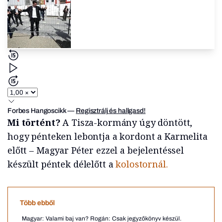
Forbes Hangoscikk
—
Regisztrálj és hallgasd!
Mi történt?
A Tisza-kormány úgy döntött,
hogy pénteken lebontja a kordont a Karmelita
előtt – Magyar Péter ezzel a bejelentéssel
készült péntek délelőtt a
kolostornál.
Több ebből
Magyar: Valami baj van? Rogán: Csak jegyzőkönyv készül.