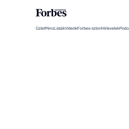
Üzlet
Pénz
Listák
Videók
Forbes-sztori
Hírlevelek
Podc