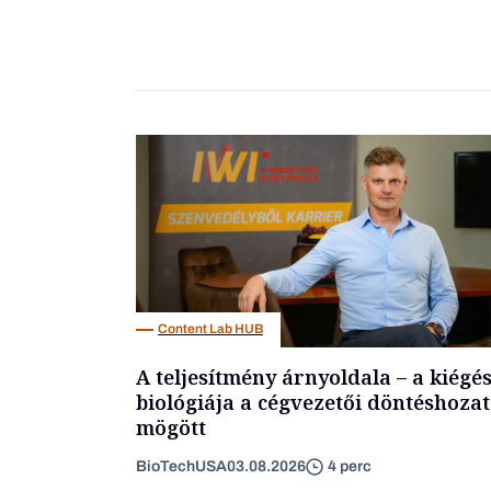
Content Lab HUB
A teljesítmény árnyoldala – a kiégé
biológiája a cégvezetői döntéshozat
mögött
BioTechUSA
03.08.2026
4 perc