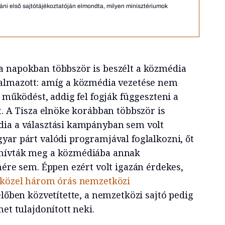
ni első sajtótájékoztatóján elmondta, milyen minisztériumok
a napokban többször is beszélt a közmédia
galmazott: amíg a közmédia vezetése nem
v működést, addig fel fogják függeszteni a
t. A Tisza elnöke korábban többször is
dia a választási kampányban sem volt
yar párt valódi programjával foglalkozni, őt
 hívták meg a közmédiába annak
nére sem. Éppen ezért volt igazán érdekes,
, közel három órás nemzetközi
lőben közvetítette, a nemzetközi sajtó pedig
met tulajdonított neki.