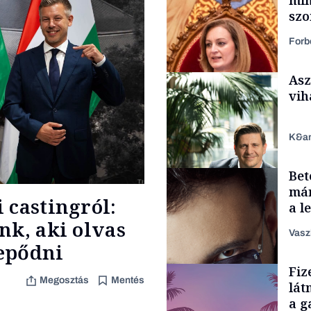
szo
fel
Forb
Asz
vih
K&a
Bet
Politika
már
 castingról:
a l
aka
nk, aki olvas
Vasz
epődni
TÁMOGATÓI
Fiz
TARTALOM
Megosztás
Mentés
lát
a g