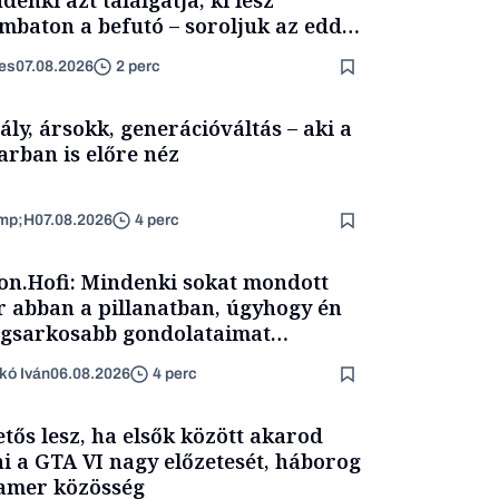
mbaton a befutó – soroljuk az eddig
merült neveket
es
07.08.2026
2 perc
ály, ársokk, generációváltás – aki a
arban is előre néz
mp;H
07.08.2026
4 perc
on.Hofi: Mindenki sokat mondott
 abban a pillanatban, úgyhogy én
egsarkosabb gondolataimat
rtam kimondani
kó Iván
06.08.2026
4 perc
etős lesz, ha elsők között akarod
ni a GTA VI nagy előzetesét, háborog
amer közösség