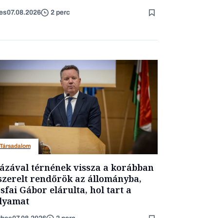
es
07.08.2026
2 perc
Társadalom
ázával térnének vissza a korábban
szerelt rendőrök az állományba,
sfai Gábor elárulta, hol tart a
lyamat