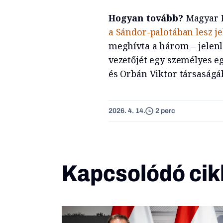
Hogyan tovább?
Magyar P
a Sándor-palotában lesz j
meghívta a három – jelenle
vezetőjét egy személyes eg
és Orbán Viktor társaságá
2026. 4. 14.
2 perc
Kapcsolódó cik