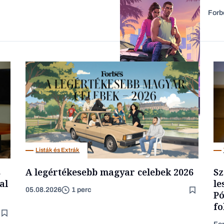
Forb
Forbes-sztori
Tech
Listák és Extrák
s
A legértékesebb magyar celebek 2026
Sz
al
le
05.08.2026
1 perc
Pó
fo