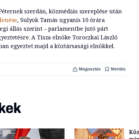
éternek szerdán, közmédiás szereplése után
elenése
, Sulyok Tamás ugyanis 10 órára
gi állás szerint – parlamentbe jutó párt
yeztetésre. A Tisza elnöke Toroczkai László
ban egyeztet majd a köztársasági elnökkel.
Megosztás
Mentés
kek
Köz
min