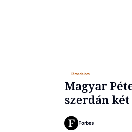
Társadalom
Magyar Pét
szerdán két 
Forbes