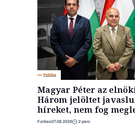
Politika
Magyar Péter az elnöki
Három jelöltet javaslu
híreket, nem fog megl
Forbes
07.08.2026
2 perc