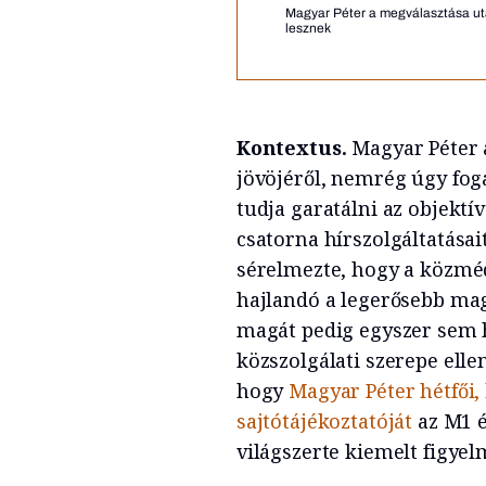
Magyar Péter a megválasztása utá
lesznek
Kontextus.
Magyar Péter 
jövöjéről, nemrég úgy fo
tudja garatálni az objektí
csatorna hírszolgáltatásai
sérelmezte, hogy a közmé
hajlandó a legerősebb mag
magát pedig egyszer sem
közszolgálati szerepe elle
hogy
Magyar Péter hétfői
sajtótájékoztatóját
az M1 é
világszerte kiemelt figyel