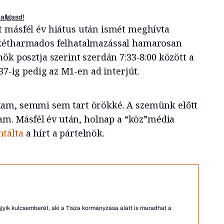
hallgasd!
t másfél év hiátus után ismét meghívta
kétharmados felhatalmazással hamarosan
ök posztja szerint szerdán 7:33-8:00 között a
37-ig pedig az M1-en ad interjút.
am, semmi sem tart örökké. A szemünk előtt
lam. Másfél év után, holnap a “köz”média
tálta
a hírt a pártelnök.
ik kulcsemberét, aki a Tisza kormányzása alatt is maradhat a