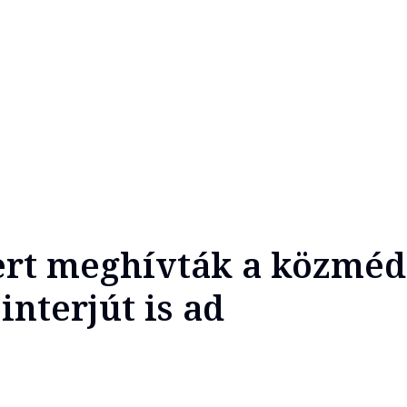
ert meghívták a közméd
interjút is ad