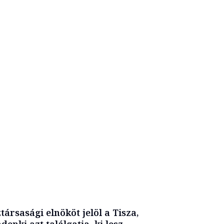
társasági elnököt jelöl a Tisza,
denki azt találgatja, ki lesz