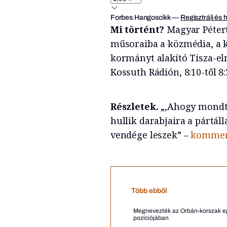
Forbes Hangoscikk
—
Regisztrálj és 
Mi történt?
Magyar Péter
műsoraiba a közmédia, a 
kormányt alakító Tisza-eln
Kossuth Rádión, 8:10-től 8:
Részletek.
„‚Ahogy mondt
hullik darabjaira a pártál
vendége leszek” –
kommen
Több ebből
Megnevezték az Orbán-korszak egy
pozíciójában