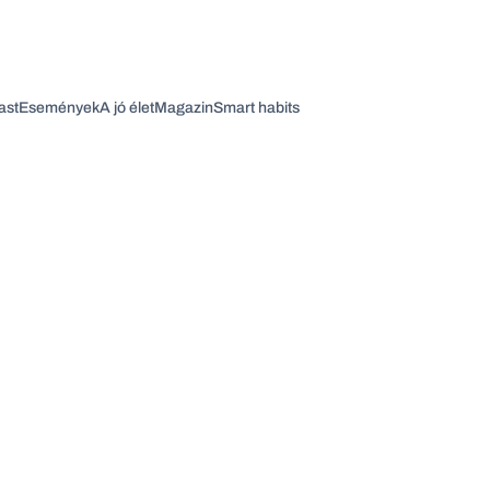
ast
Események
A jó élet
Magazin
Smart habits
Vagy fedezze fel a következő témákat
Üzlet
Pénz
Zöld
Legyél jobb!