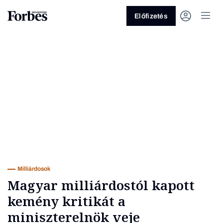
Előfizetés
Vagy fedezze fel a következő
témákat
Üzlet
Pénz
Zöld
Legyél jobb!
Milliárdosok
Magyar milliárdostól kapott
kemény kritikát a
miniszterelnök veje