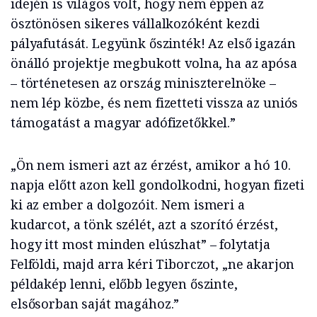
idején is világos volt, hogy nem éppen az
ösztönösen sikeres vállalkozóként kezdi
pályafutását. Legyünk őszinték! Az első igazán
önálló projektje megbukott volna, ha az apósa
– történetesen az ország miniszterelnöke –
nem lép közbe, és nem fizetteti vissza az uniós
támogatást a magyar adófizetőkkel.”
„Ön nem ismeri azt az érzést, amikor a hó 10.
napja előtt azon kell gondolkodni, hogyan fizeti
ki az ember a dolgozóit. Nem ismeri a
kudarcot, a tönk szélét, azt a szorító érzést,
hogy itt most minden elúszhat” – folytatja
Felföldi, majd arra kéri Tiborczot, „ne akarjon
példakép lenni, előbb legyen őszinte,
elsősorban saját magához.”