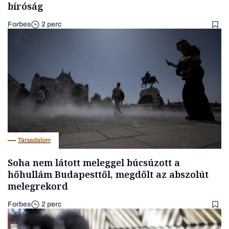
bíróság
Forbes
2 perc
Társadalom
Soha nem látott meleggel búcsúzott a
hőhullám Budapesttől, megdőlt az abszolút
melegrekord
Forbes
2 perc