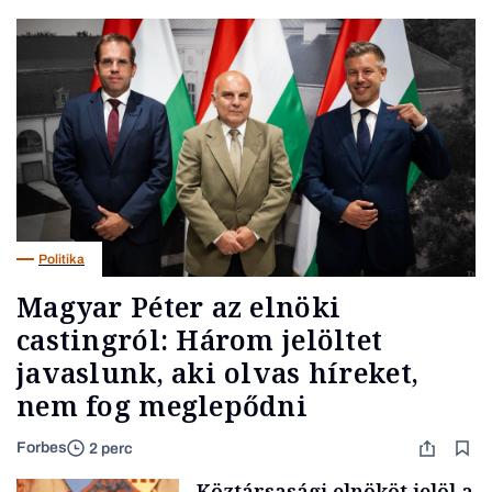
Politika
Magyar Péter az elnöki
castingról: Három jelöltet
javaslunk, aki olvas híreket,
nem fog meglepődni
Forbes
2 perc
Köztársasági elnököt jelöl a