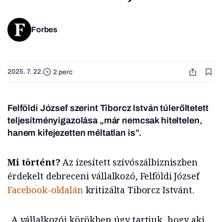
Forbes
2025. 7. 22.
2 perc
Felföldi József szerint Tiborcz István túlerőltetett
teljesítményigazolása „már nemcsak hiteltelen,
hanem kifejezetten méltatlan is”.
Mi történt?
Az ízesített szívószálbizniszben
érdekelt debreceni vállalkozó, Felföldi József
Facebook-oldalán
kritizálta Tiborcz Istvánt.
„A vállalkozói körökben úgy tartjuk, hogy aki