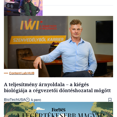
Tech
Content Lab HUB
A teljesítmény árnyoldala – a kiégés
biológiája a cégvezetői döntéshozatal mögött
BioTechUSA
4 perc