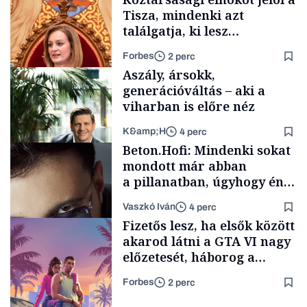
Tisza, mindenki azt
találgatja, ki lesz
szombaton a befutó –
Forbes
2 perc
soroljuk az eddig felmerült
Aszály, ársokk,
neveket
generációváltás – aki a
viharban is előre néz
K&amp;H
4 perc
Politika
Beton.Hofi: Mindenki sokat
mondott már abban
a pillanatban, úgyhogy én
a legsarkosabb
Vaszkó Iván
4 perc
gondolataimat akartam
TÁMOGATÓI
Fizetős lesz, ha elsők között
TARTALOM
kimondani
akarod látni a GTA VI nagy
előzetesét, háborog a
gamer közösség
Forbes
2 perc
Forbes-sztori