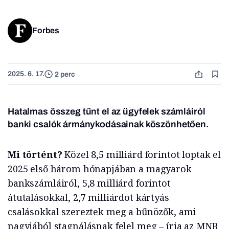
Forbes
2025. 6. 17.
2 perc
Hatalmas összeg tűnt el az ügyfelek számláiról
banki csalók ármánykodásainak köszönhetően.
Mi történt?
Közel 8,5 milliárd forintot loptak el
2025 első három hónapjában a magyarok
bankszámláiról, 5,8 milliárd forintot
átutalásokkal, 2,7 milliárdot kártyás
csalásokkal szereztek meg a bűnözők, ami
nagyjából stagnálásnak felel meg – írja az MNB