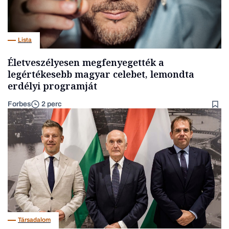
Lista
Életveszélyesen megfenyegették a
legértékesebb magyar celebet, lemondta
erdélyi programját
Forbes
2 perc
Társadalom