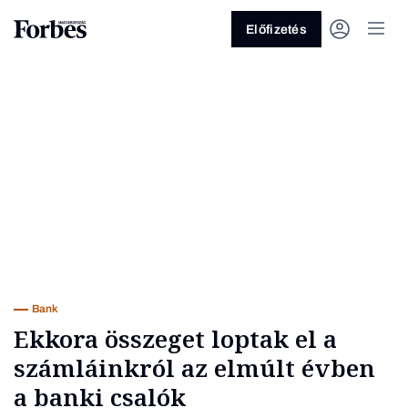
Előfizetés
Vagy fedezze fel a következő
témákat
Üzlet
Pénz
Zöld
Legyél jobb!
Bank
Ekkora összeget loptak el a
számláinkról az elmúlt évben
a banki csalók