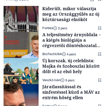
Kiderült, mikor választja
meg az Országgyűlés az új
köztársasági elnököt
Forbes
2 perc
A teljesítmény árnyoldala –
a kiégés biológiája a
cégvezetői döntéshozatal
mögött
BioTechUSA
4 perc
Politika
Új korszak, új celeblista:
Majka és Szoboszlai között
dőlt el az első hely
Vaszkó Iván
5 perc
Content Lab HUB
Járatlassítással és
sínfestéssel küzd a MÁV az
extrém hőség ellen