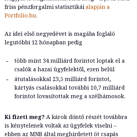
friss pénzforgalmi statisztikái
alapján a
Portfolio.hu
.
Az idei első negyedévet is magába foglaló
legutóbbi 12 hónapban pedig
több mint 34 milliárd forintot loptak el a
csalók a hazai ügyfelektől, ezen belül
átutalásokkal 23,5 milliárd forintot,
kártyás csalásokkal további 10,7 milliárd
forintot lovasítottak meg a szélhámosok.
Ki fizeti meg?
A károk döntő részét továbbra
is kénytelenek voltak az ügyfelek viselni –
ebben az MNB által meghirdetett öt csapás