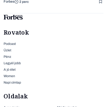
Forbes
2 perc
Rovatok
Podcast
Üzlet
Pénz
Legyél jobb
A jó élet
Women
Napi címlap
Oldalak