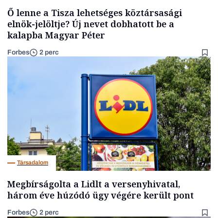
Ő lenne a Tisza lehetséges köztársasági
elnök-jelöltje? Új nevet dobhatott be a
kalapba Magyar Péter
Forbes
2 perc
Társadalom
Megbírságolta a Lidlt a versenyhivatal,
három éve húzódó ügy végére került pont
Forbes
2 perc