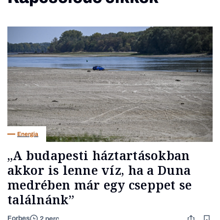
Energia
„A budapesti háztartásokban
akkor is lenne víz, ha a Duna
medrében már egy cseppet se
találnánk”
Forbes
2 perc