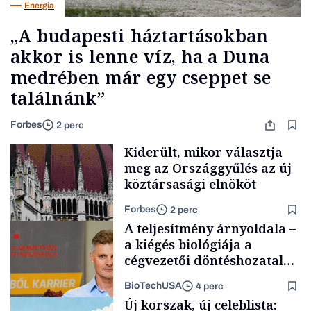
Energia
„A budapesti háztartásokban
akkor is lenne víz, ha a Duna
medrében már egy cseppet se
találnánk”
Forbes
2 perc
Kiderült, mikor választja
meg az Országgyűlés az új
köztársasági elnököt
Forbes
2 perc
A teljesítmény árnyoldala –
a kiégés biológiája a
cégvezetői döntéshozatal
mögött
BioTechUSA
4 perc
Politika
Új korszak, új celeblista: