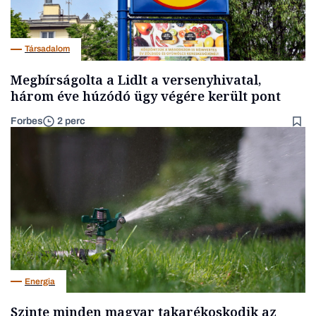
Társadalom
Megbírságolta a Lidlt a versenyhivatal,
három éve húzódó ügy végére került pont
Forbes
2 perc
Energia
Szinte minden magyar takarékoskodik az