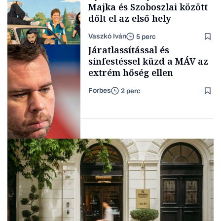
Majka és Szoboszlai között
dőlt el az első hely
Vaszkó Iván
5 perc
Content Lab HUB
Járatlassítással és
sínfestéssel küzd a MÁV az
extrém hőség ellen
Forbes
2 perc
Lista
Társadalom