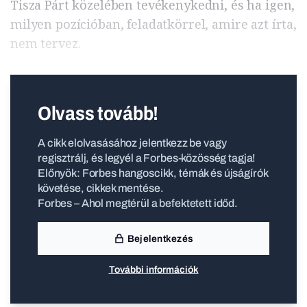
Tisza Párt közelében tevékenykedni, és ha igen,
milyen pozícióban, feladatkörrel, amire azt írta,
nem tervez.
Olvass tovább!
A cikk elolvasásához jelentkezz be vagy
regisztrálj, és legyél a Forbes-közösség tagja!
Előnyök: Forbes hangoscikk, témák és újságírók
követése, cikkek mentése.
Forbes – Ahol megtérül a befektetett időd.
Bejelentkezés
További információk