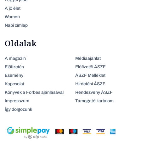
A jó élet
Women
Napi címlap
Oldalak
A magazin
Médiaajanlat
Előfizetés
Előfizetői ÁSZF
Esemény
ÁSZF Melléklet
Kapcsolat
Hirdetési ÁSZF
Könyvek a Forbes ajánlásával
Rendezveny ÁSZF
Impresszum
Támogatói tartalom
Így dolgozunk