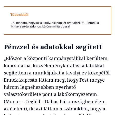
Több ebből
„Ki mondta, hogy az a király, aki napi öt órát alszik?” – interjú a
Hírkereső-tulajdonos, különc milliárdossal
Pénzzel és adatokkal segített
„Először a központi kampánystábbal kerültem
kapcsolatba, közvéleménykutatási adatokkal
segítettem a munkájukat a tavalyi év közepétől.
Ennek kapcsán láttam meg, hogy Pest megye
három legnehezebben nyerhető
választókerülete pont a lakókörnyezetem
(Monor – Cegléd – Dabas háromszögben élem
az életem), de azt láttam a számokból, hogy a