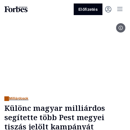
Előfizetés
Ránk
Vagy fedezze fel a következő
témákat
Üzlet
Pénz
Zöld
Legyél jobb!
Milliárdosok
Különc magyar milliárdos
segítette több Pest megyei
tiszás jelölt kampányát