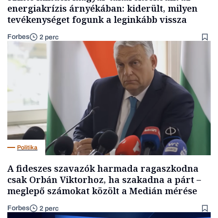
energiakrízis árnyékában: kiderült, milyen
tevékenységet fogunk a leginkább vissza
Forbes
2 perc
Politika
A fideszes szavazók harmada ragaszkodna
csak Orbán Viktorhoz, ha szakadna a párt –
meglepő számokat közölt a Medián mérése
Forbes
2 perc