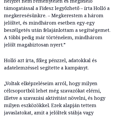
helyzet nem reménytelen és megfelelő
támogatással a Fidesz legyőzhető – írta Holló a
megkeresésünkre. – Megkerestem a három
jelöltet, és mindhárom esetben egy-egy
beszélgetés után felajánlottam a segítségemet.
A többi pedig már történelem, mindhárom
jelölt magabiztosan nyert.”
Holló azt írta, főleg pénzzel, adatokkal és
adatelemzéssel segítette a kampányt.
„Voltak elképzeléseim arról, hogy milyen
célcsoportból lehet még szavazókat elérni,
illetve a szavazási aktivitást növelni, és hogy
milyen eszközökkel. Ezek alapján tettem
javaslatokat, amit a jelöltek stábja vagy