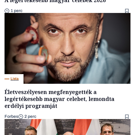
1 perc
Lista
Életveszélyesen megfenyegették a
legértékesebb magyar celebet, lemondta
erdélyi programját
Forbes
2 perc