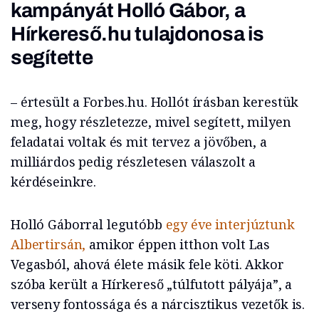
kampányát Holló Gábor, a
Hírkereső.hu tulajdonosa is
segítette
– értesült a Forbes.hu. Hollót írásban kerestük
meg, hogy részletezze, mivel segített, milyen
feladatai voltak és mit tervez a jövőben, a
milliárdos pedig részletesen válaszolt a
kérdéseinkre.
Holló Gáborral legutóbb
egy éve interjúztunk
Albertirsán,
amikor éppen itthon volt Las
Vegasból, ahová élete másik fele köti. Akkor
szóba került a Hírkereső „túlfutott pályája”, a
verseny fontossága és a nárcisztikus vezetők is.