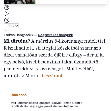
Forbes Hangoscikk
—
Regisztrálj és hallgasd!
Mi történt?
A március 9-i kormányrendelettel
felszabadított, stratégiai készletből származó
dízel várhatóan szerda éjfélre elfogy – derül ki
egy belső, kisebb benzinkutakat üzemeltető
partnerekhez is kiszivárgott Mol-levélből,
amiről az Mfor is
beszámolt.
Több ebből
Volt kommunikációs igazgató: Sulyok Tamás tudott a
repülésbiztonsági aggályokról, de nem tett semmit