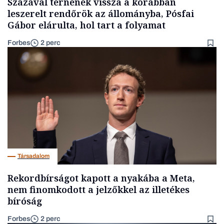
Százával térnének vissza a korábban
leszerelt rendőrök az állományba, Pósfai
Gábor elárulta, hol tart a folyamat
Forbes
2 perc
Társadalom
Rekordbírságot kapott a nyakába a Meta,
nem finomkodott a jelzőkkel az illetékes
bíróság
Forbes
2 perc