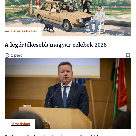
Listák és Extrák
A legértékesebb magyar celebek 2026
1 perc
Társadalom