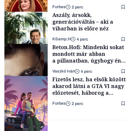
szombaton a befutó –
Forbes
2 perc
soroljuk az eddig felmerült
Aszály, ársokk,
neveket
generációváltás – aki a
viharban is előre néz
K&amp;H
4 perc
Politika
Beton.Hofi: Mindenki sokat
mondott már abban
a pillanatban, úgyhogy én
a legsarkosabb
Vaszkó Iván
4 perc
gondolataimat akartam
TÁMOGATÓI
Fizetős lesz, ha elsők között
TARTALOM
kimondani
akarod látni a GTA VI nagy
előzetesét, háborog a
gamer közösség
Forbes
2 perc
Forbes-sztori