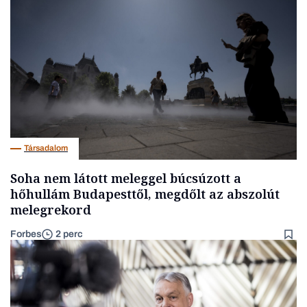
Társadalom
Soha nem látott meleggel búcsúzott a
hőhullám Budapesttől, megdőlt az abszolút
melegrekord
Forbes
2 perc