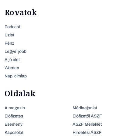
Rovatok
Podcast
Üzlet
Pénz
Legyél jobb
A jó élet
Women
Napi címlap
Oldalak
A magazin
Médiaajanlat
Előfizetés
Előfizetői ÁSZF
Esemény
ÁSZF Melléklet
Kapcsolat
Hirdetési ÁSZF