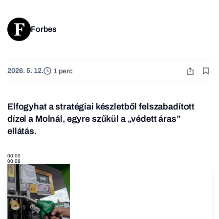
Forbes
2026. 5. 12.
1 perc
Elfogyhat a stratégiai készletből felszabadított
dízel a Molnál, egyre szűkül a „védett áras”
ellátás.
00:00
00:08