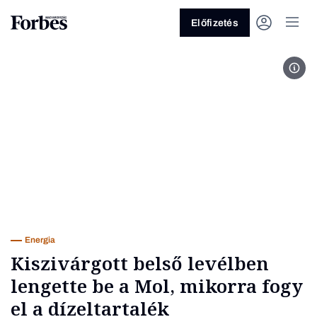
Előfizetés
MTI 
Vagy fedezze fel a következő
témákat
Üzlet
Pénz
Zöld
Legyél jobb!
Energia
Kiszivárgott belső levélben
lengette be a Mol, mikorra fogy
el a dízeltartalék