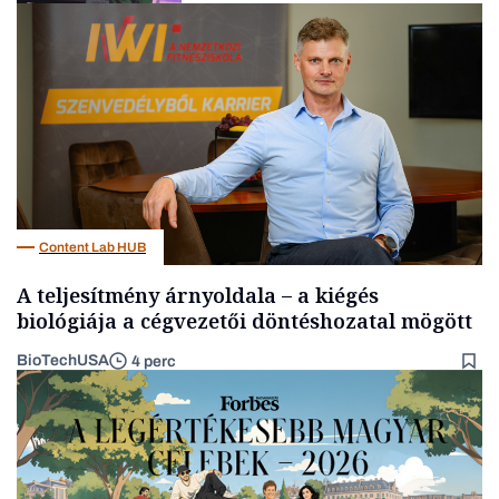
Tech
Content Lab HUB
A teljesítmény árnyoldala – a kiégés
biológiája a cégvezetői döntéshozatal mögött
BioTechUSA
4 perc