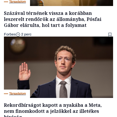
Társadalom
Százával térnének vissza a korábban
leszerelt rendőrök az állományba, Pósfai
Gábor elárulta, hol tart a folyamat
Forbes
2 perc
Társadalom
Rekordbírságot kapott a nyakába a Meta,
nem finomkodott a jelzőkkel az illetékes
bíróság