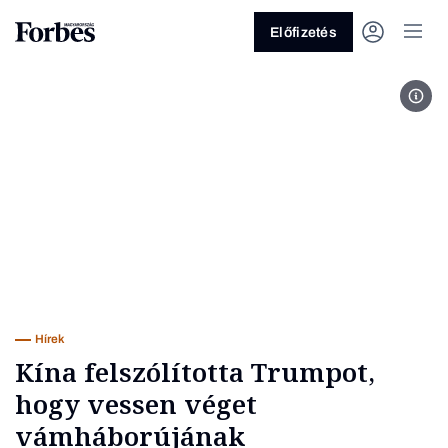
Előfizetés
The
Vagy fedezze fel a következő
témákat
Üzlet
Pénz
Zöld
Legyél jobb!
Hírek
Kína felszólította Trumpot,
hogy vessen véget
vámháborújának