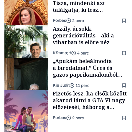
Tisza, mindenki azt
találgatja, ki lesz
szombaton a befutó –
Forbes
2 perc
soroljuk az eddig felmerült
Aszály, ársokk,
neveket
generációváltás – aki a
viharban is előre néz
K&amp;H
4 perc
Politika
„Apukám beleálmodta
a birodalmat.” Üres és
gazos paprikamalomból
lett az igazi családi
Kis Judit
11 perc
fűszersztori
TÁMOGATÓI
Fizetős lesz, ha elsők között
TARTALOM
akarod látni a GTA VI nagy
előzetesét, háborog a
gamer közösség
Forbes
2 perc
Családi
vállalkozások