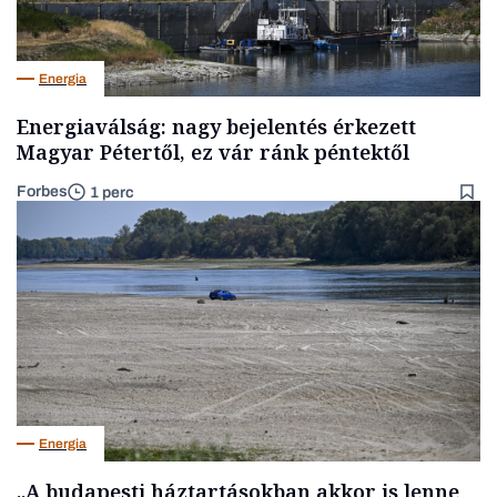
Energia
Energiaválság: nagy bejelentés érkezett
Magyar Pétertől, ez vár ránk péntektől
Forbes
1 perc
Energia
„A budapesti háztartásokban akkor is lenne