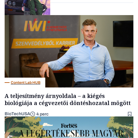
Tech
Content Lab HUB
A teljesítmény árnyoldala – a kiégés
biológiája a cégvezetői döntéshozatal mögött
BioTechUSA
4 perc