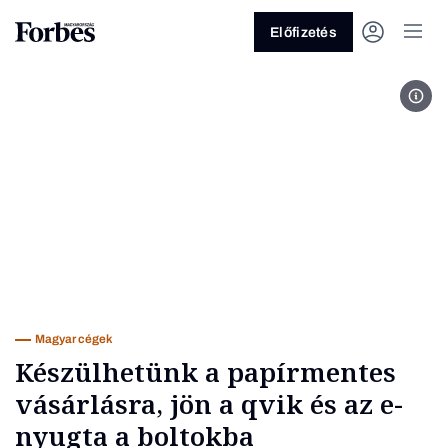
Előfizetés
Fotó
Vagy fedezze fel a következő
témákat
Üzlet
Pénz
Zöld
Legyél jobb!
Magyar cégek
Készülhetünk a papírmentes
vásárlásra, jön a qvik és az e-
nyugta a boltokba