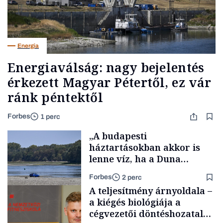
Energia
Energiaválság: nagy bejelentés
érkezett Magyar Pétertől, ez vár
ránk péntektől
Forbes
1 perc
„A budapesti
háztartásokban akkor is
lenne víz, ha a Duna
medrében már egy cseppet
Forbes
2 perc
se találnánk”
A teljesítmény árnyoldala –
a kiégés biológiája a
cégvezetői döntéshozatal