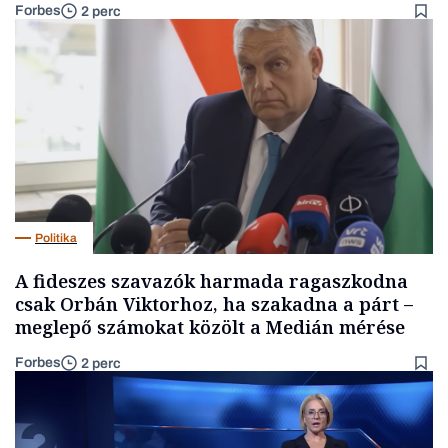
Forbes
2 perc
Politika
A fideszes szavazók harmada ragaszkodna
csak Orbán Viktorhoz, ha szakadna a párt –
meglepő számokat közölt a Medián mérése
Forbes
2 perc