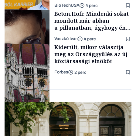
mögött
BioTechUSA
4 perc
Energia
Beton.Hofi: Mindenki sokat
mondott már abban
a pillanatban, úgyhogy én
a legsarkosabb
Vaszkó Iván
4 perc
gondolataimat akartam
Content Lab HUB
Kiderült, mikor választja
kimondani
meg az Országgyűlés az új
köztársasági elnököt
Forbes
2 perc
Forbes-sztori
Politika