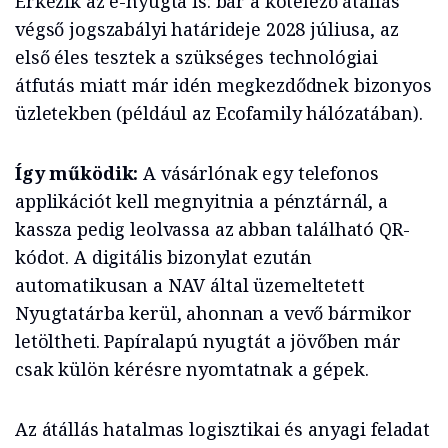
Érkezik az e-nyugta is: bár a kötelező átállás
végső jogszabályi határideje 2028 júliusa, az
első éles tesztek a szükséges technológiai
átfutás miatt már idén megkezdődnek bizonyos
üzletekben (például az Ecofamily hálózatában).
Így működik:
A vásárlónak egy telefonos
applikációt kell megnyitnia a pénztárnál, a
kassza pedig leolvassa az abban található QR-
kódot. A digitális bizonylat ezután
automatikusan a NAV által üzemeltetett
Nyugtatárba kerül, ahonnan a vevő bármikor
letöltheti. Papíralapú nyugtát a jövőben már
csak külön kérésre nyomtatnak a gépek.
Az átállás hatalmas logisztikai és anyagi feladat