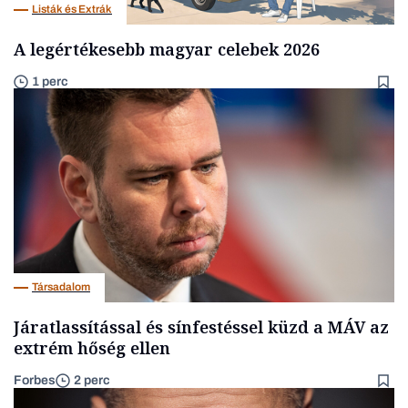
Listák és Extrák
A legértékesebb magyar celebek 2026
1 perc
Társadalom
Járatlassítással és sínfestéssel küzd a MÁV az
extrém hőség ellen
Forbes
2 perc