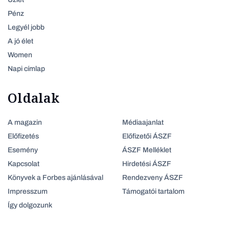
Pénz
Legyél jobb
A jó élet
Women
Napi címlap
Oldalak
A magazin
Médiaajanlat
Előfizetés
Előfizetői ÁSZF
Esemény
ÁSZF Melléklet
Kapcsolat
Hirdetési ÁSZF
Könyvek a Forbes ajánlásával
Rendezveny ÁSZF
Impresszum
Támogatói tartalom
Így dolgozunk