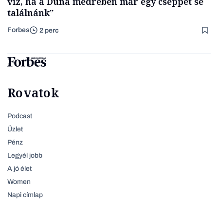
víz, ha a Duna medrében már egy cseppet se
találnánk”
Forbes
2 perc
Rovatok
Podcast
Üzlet
Pénz
Legyél jobb
A jó élet
Women
Napi címlap