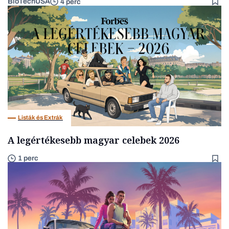
BioTechUSA
4 perc
Listák és Extrák
A legértékesebb magyar celebek 2026
1 perc