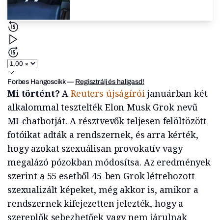
Forbes Hangoscikk
—
Regisztrálj és hallgasd!
Mi történt?
A
Reuters újságírói
januárban két
alkalommal tesztelték Elon Musk Grok nevű
MI-chatbotját. A résztvevők teljesen felöltözött
fotóikat adták a rendszernek, és arra kérték,
hogy azokat szexuálisan provokatív vagy
megalázó pózokban módosítsa. Az eredmények
szerint a 55 esetből 45-ben Grok létrehozott
szexualizált képeket, még akkor is, amikor a
rendszernek kifejezetten jelezték, hogy a
szereplők sebezhetőek vagy nem járulnak