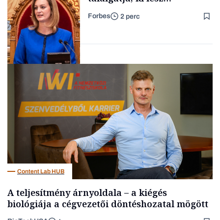
szombaton a befutó –
Forbes
2 perc
soroljuk az eddig felmerült
Családi
vállalkozások
neveket
Politika
Content Lab HUB
A teljesítmény árnyoldala – a kiégés
biológiája a cégvezetői döntéshozatal mögött