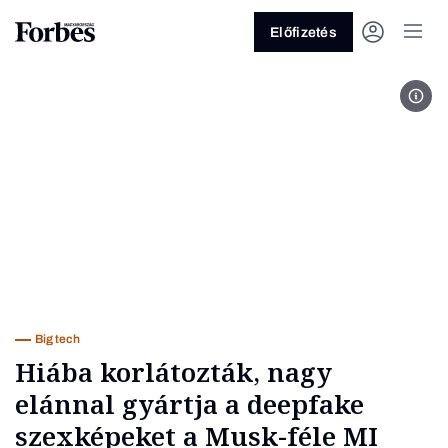
Előfizetés
MTI
Vagy fedezze fel a következő
témákat
Üzlet
Pénz
Zöld
Legyél jobb!
Big tech
Hiába korlátozták, nagy
elánnal gyártja a deepfake
szexképeket a Musk-féle MI