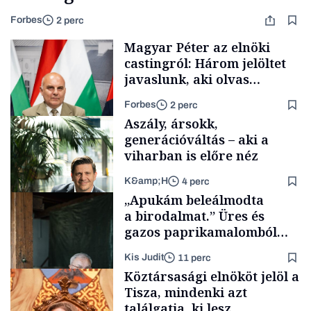
Forbes
2 perc
Magyar Péter az elnöki
castingról: Három jelöltet
javaslunk, aki olvas
híreket, nem fog
Forbes
2 perc
meglepődni
Aszály, ársokk,
generációváltás – aki a
viharban is előre néz
K&amp;H
4 perc
Politika
„Apukám beleálmodta
a birodalmat.” Üres és
gazos paprikamalomból
lett az igazi családi
Kis Judit
11 perc
fűszersztori
TÁMOGATÓI
Köztársasági elnököt jelöl a
TARTALOM
Tisza, mindenki azt
találgatja, ki lesz