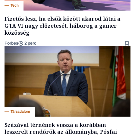
Tech
Fizetős lesz, ha elsők között akarod látni a
GTA VI nagy előzetesét, háborog a gamer
közösség
Forbes
2 perc
Társadalom
Százával térnének vissza a korábban
leszerelt rendőrök az állományba, Pósfai