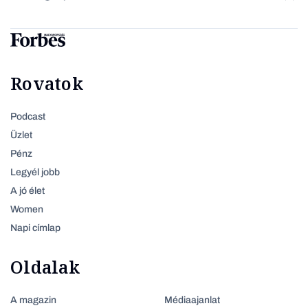
Rovatok
Podcast
Üzlet
Pénz
Legyél jobb
A jó élet
Women
Napi címlap
Oldalak
A magazin
Médiaajanlat