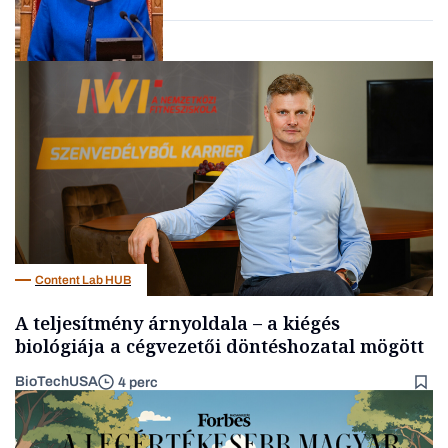
Politika
Content Lab HUB
A teljesítmény árnyoldala – a kiégés
biológiája a cégvezetői döntéshozatal mögött
BioTechUSA
4 perc