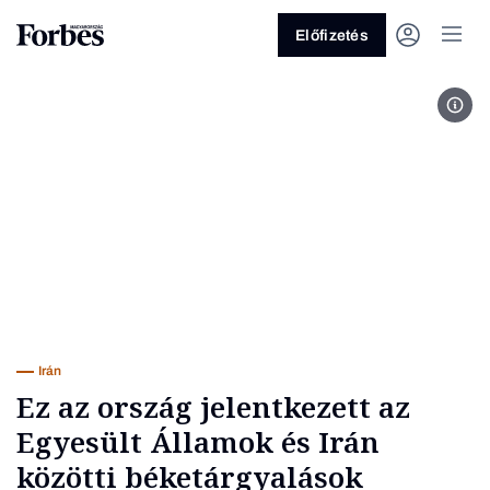
Előfizetés
Fotó
Vagy fedezze fel a következő
témákat
Üzlet
Pénz
Zöld
Legyél jobb!
Irán
Ez az ország jelentkezett az
Egyesült Államok és Irán
közötti béketárgyalások