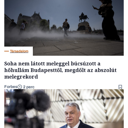
Társadalom
Soha nem látott meleggel búcsúzott a
hőhullám Budapesttől, megdőlt az abszolút
melegrekord
Forbes
2 perc