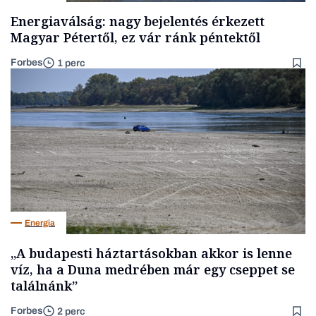
Energiaválság: nagy bejelentés érkezett
Magyar Pétertől, ez vár ránk péntektől
Forbes
1 perc
Energia
„A budapesti háztartásokban akkor is lenne
víz, ha a Duna medrében már egy cseppet se
találnánk”
Forbes
2 perc