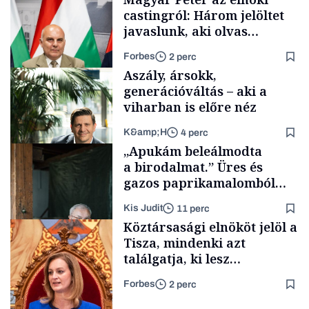
castingról: Három jelöltet
javaslunk, aki olvas
híreket, nem fog
Forbes
2 perc
meglepődni
Aszály, ársokk,
generációváltás – aki a
viharban is előre néz
K&amp;H
4 perc
Politika
„Apukám beleálmodta
a birodalmat.” Üres és
gazos paprikamalomból
lett az igazi családi
Kis Judit
11 perc
fűszersztori
TÁMOGATÓI
Köztársasági elnököt jelöl a
TARTALOM
Tisza, mindenki azt
találgatja, ki lesz
szombaton a befutó –
Forbes
2 perc
soroljuk az eddig felmerült
Családi
vállalkozások
neveket