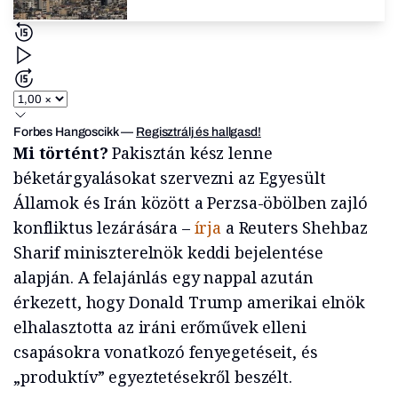
Forbes Hangoscikk
—
Regisztrálj és hallgasd!
Mi történt?
Pakisztán kész lenne
béketárgyalásokat szervezni az Egyesült
Államok és Irán között a Perzsa-öbölben zajló
konfliktus lezárására –
írja
a Reuters Shehbaz
Sharif miniszterelnök keddi bejelentése
alapján. A felajánlás egy nappal azután
érkezett, hogy Donald Trump amerikai elnök
elhalasztotta az iráni erőművek elleni
csapásokra vonatkozó fenyegetéseit, és
„produktív” egyeztetésekről beszélt.