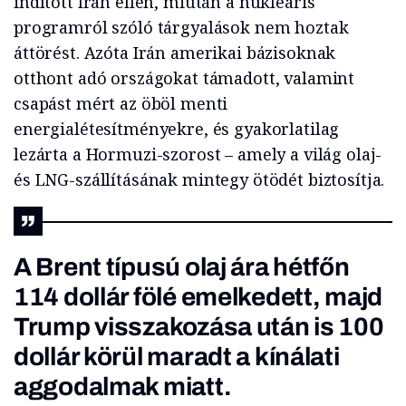
indított Irán ellen, miután a nukleáris
programról szóló tárgyalások nem hoztak
áttörést. Azóta Irán amerikai bázisoknak
otthont adó országokat támadott, valamint
csapást mért az öböl menti
energialétesítményekre, és gyakorlatilag
lezárta a Hormuzi-szorost – amely a világ olaj-
és LNG-szállításának mintegy ötödét biztosítja.
A Brent típusú olaj ára hétfőn
114 dollár fölé emelkedett, majd
Trump
visszakozása
után is 100
dollár körül maradt a kínálati
aggodalmak miatt.