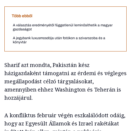
Több ebből
A választás eredményétől függetlenül leminősíthetik a magyar
gazdaságot
A jegybank luxusmosdója után fotókon a szivarszoba és a
könyvtár
Sharif azt mondta, Pakisztán kész
házigazdaként támogatni az érdemi és végleges
megállapodást célzó tárgyalásokat,
amennyiben ehhez Washington és Teherán is
hozzájárul.
A konfliktus február végén eszkalálódott odáig,
hogy az Egyesült Államok és Izrael rakétákat