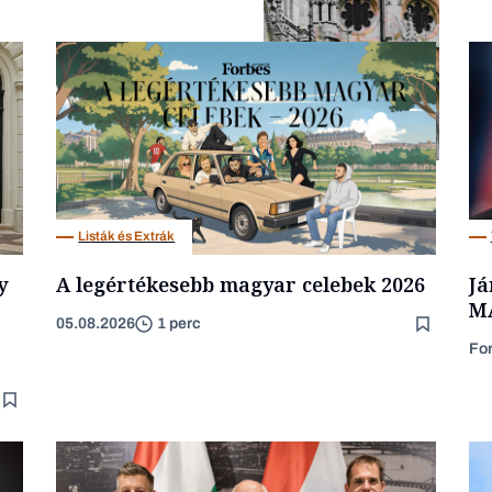
Politika
Listák és Extrák
y
A legértékesebb magyar celebek 2026
Já
MÁ
05.08.2026
1 perc
Fo