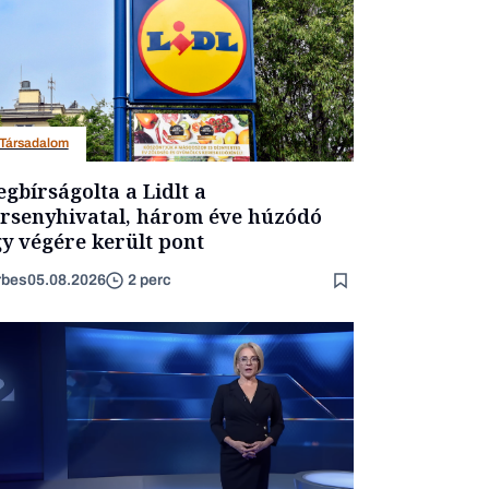
Társadalom
gbírságolta a Lidlt a
rsenyhivatal, három éve húzódó
y végére került pont
rbes
05.08.2026
2 perc