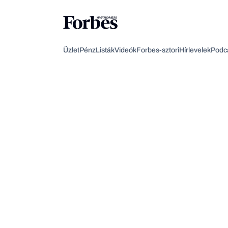
Üzlet
Pénz
Listák
Videók
Forbes-sztori
Hírlevelek
Podc