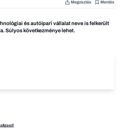
Megosztás
Mentés
ológiai és autóipari vállalat neve is felkerült
ra. Súlyos következménye lehet.
hallgasd!