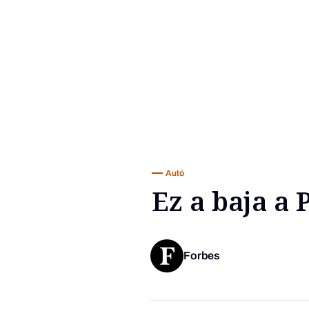
Autó
Ez a baja a
Forbes