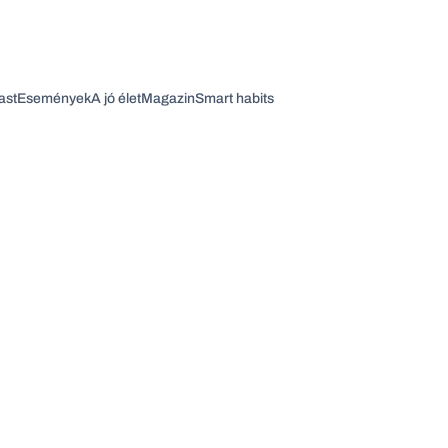
ast
Események
A jó élet
Magazin
Smart habits
Vagy fedezze fel a következő témákat
Üzlet
Pénz
Zöld
Legyél jobb!