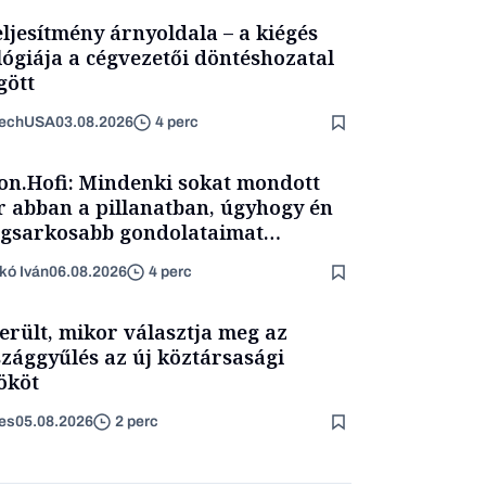
eljesítmény árnyoldala – a kiégés
lógiája a cégvezetői döntéshozatal
ött
TechUSA
03.08.2026
4 perc
on.Hofi: Mindenki sokat mondott
 abban a pillanatban, úgyhogy én
egsarkosabb gondolataimat
rtam kimondani
kó Iván
06.08.2026
4 perc
erült, mikor választja meg az
zággyűlés az új köztársasági
ököt
es
05.08.2026
2 perc