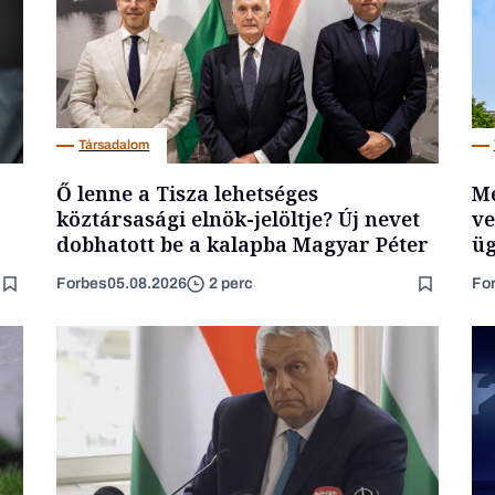
Társadalom
Ő lenne a Tisza lehetséges
Me
köztársasági elnök-jelöltje? Új nevet
ve
dobhatott be a kalapba Magyar Péter
üg
Forbes
05.08.2026
Fo
2 perc