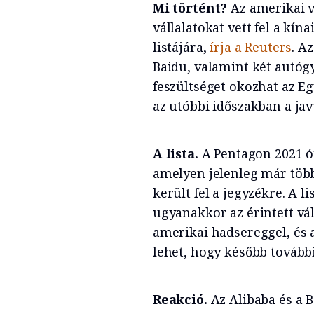
Mi történt?
Az amerikai v
vállalatokat vett fel a kí
listájára,
írja a Reuters
. A
Baidu, valamint két autógy
feszültséget okozhat az E
az utóbbi időszakban a jav
A lista.
A Pentagon 2021 óta
amelyen jelenleg már több 
került fel a jegyzékre. A 
ugyanakkor az érintett vá
amerikai hadsereggel, és a
lehet, hogy később tovább
Reakció.
Az Alibaba és a B