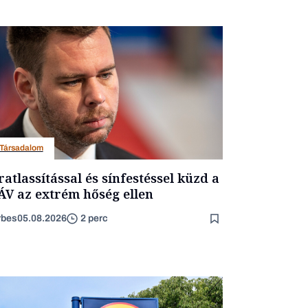
Társadalom
ratlassítással és sínfestéssel küzd a
V az extrém hőség ellen
rbes
05.08.2026
2 perc