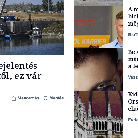
A t
bio
mög
Bio
Bet
Energia
már
ejelentés
a l
aka
ől, ez vár
Vasz
Kid
Content Lab HUB
Megosztás
Mentés
Ors
eln
Forb
Forbes-sztori