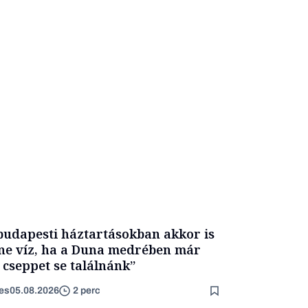
budapesti háztartásokban akkor is
ne víz, ha a Duna medrében már
 cseppet se találnánk”
es
05.08.2026
2 perc