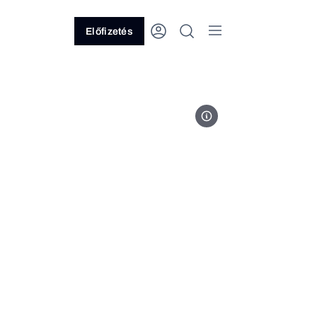
Előfizetés
Fotó: BYD