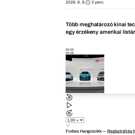
2026. 6. 9.
2 perc
Több meghatározó kínai techn
egy érzékeny amerikai listá
00:00
00:08
Forbes Hangoscikk
—
Regisztrálj és 