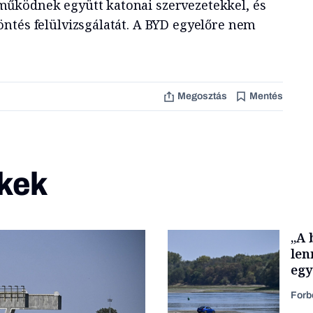
űködnek együtt katonai szervezetekkel, és
ntés felülvizsgálatát. A BYD egyelőre nem
Megosztás
Mentés
kek
„A 
len
egy
Forb