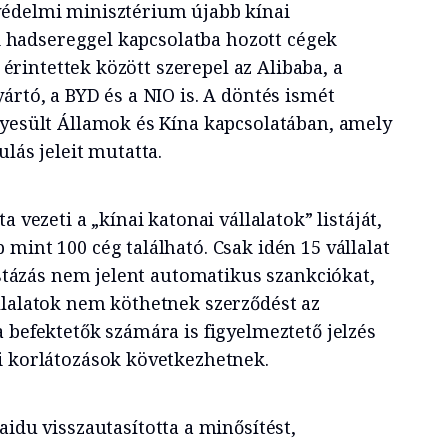
édelmi minisztérium újabb kínai
nai hadsereggel kapcsolatba hozott cégek
z érintettek között szerepel az Alibaba, a
ártó, a BYD és a NIO is. A döntés ismét
gyesült Államok és Kína kapcsolatában, amely
ulás jeleit mutatta.
 vezeti a „kínai katonai vállalatok” listáját,
mint 100 cég található. Csak idén 15 vállalat
listázás nem jelent automatikus szankciókat,
llalatok nem köthetnek szerződést az
 befektetők számára is figyelmeztető jelzés
i korlátozások következhetnek.
aidu visszautasította a minősítést,