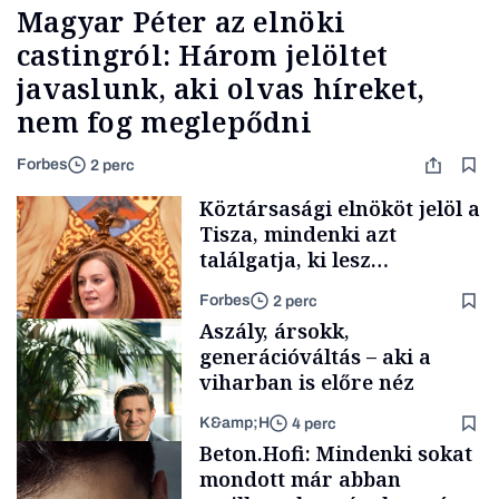
Magyar Péter az elnöki
castingról: Három jelöltet
javaslunk, aki olvas híreket,
nem fog meglepődni
Forbes
2 perc
Köztársasági elnököt jelöl a
Tisza, mindenki azt
találgatja, ki lesz
szombaton a befutó –
Forbes
2 perc
soroljuk az eddig felmerült
Aszály, ársokk,
neveket
generációváltás – aki a
viharban is előre néz
K&amp;H
4 perc
Politika
Beton.Hofi: Mindenki sokat
mondott már abban