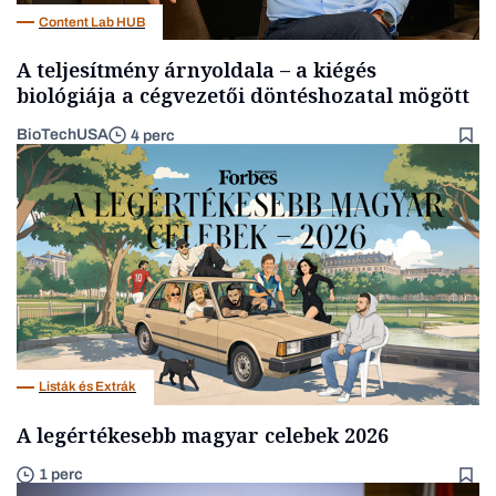
Content Lab HUB
A teljesítmény árnyoldala – a kiégés
biológiája a cégvezetői döntéshozatal mögött
BioTechUSA
4 perc
Listák és Extrák
A legértékesebb magyar celebek 2026
1 perc