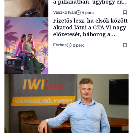
a pillanatban, úgyhogy én
a legsarkosabb
Vaszkó Iván
4 perc
gondolataimat akartam
TÁMOGATÓI
Fizetős lesz, ha elsők között
TARTALOM
kimondani
akarod látni a GTA VI nagy
előzetesét, háborog a
gamer közösség
Forbes
2 perc
Forbes-sztori
Tech