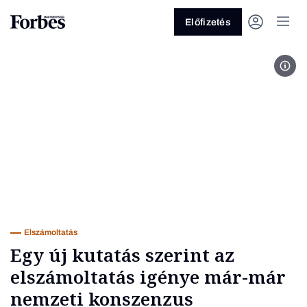
Előfizetés
Fotó
Vagy fedezze fel a következő
témákat
Üzlet
Pénz
Zöld
Legyél jobb!
Elszámoltatás
Egy új kutatás szerint az
elszámoltatás igénye már-már
nemzeti konszenzus