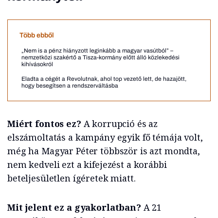
Több ebből
„Nem is a pénz hiányzott leginkább a magyar vasútból” –
nemzetközi szakértő a Tisza-kormány előtt álló közlekedési
kihívásokról
Eladta a cégét a Revolutnak, ahol top vezető lett, de hazajött,
hogy besegítsen a rendszerváltásba
Miért fontos ez?
A korrupció és az
elszámoltatás a kampány egyik fő témája volt,
még ha Magyar Péter többször is azt mondta,
nem kedveli ezt a kifejezést a korábbi
beteljesületlen ígéretek miatt.
Mit jelent ez a gyakorlatban?
A 21