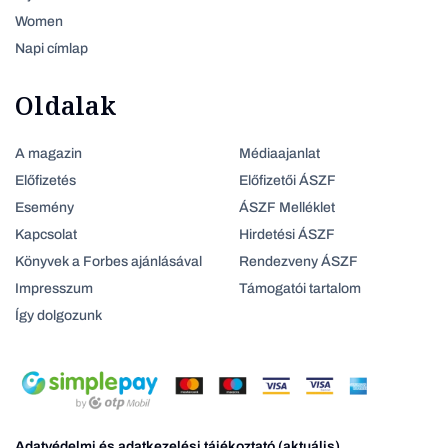
Women
Napi címlap
Oldalak
A magazin
Médiaajanlat
Előfizetés
Előfizetői ÁSZF
Esemény
ÁSZF Melléklet
Kapcsolat
Hirdetési ÁSZF
Könyvek a Forbes ajánlásával
Rendezveny ÁSZF
Impresszum
Támogatói tartalom
Így dolgozunk
Adatvédelmi és adatkezelési tájékoztató (aktuális)