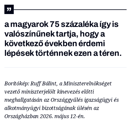
a magyarok 75 százaléka így is
valószínűnek tartja, hogy a
következő években érdemi
lépések történnek ezen a téren.
Borítókép: Ruff Bálint, a Miniszterelnökséget
vezető miniszterjelölt kinevezés előtti
meghallgatásán az Országgyűlés igazságügyi és
alkotmányügyi bizottságának ülésén az
Országházban 2026. május 12-én.