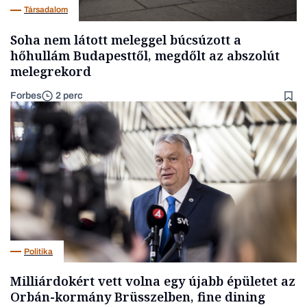
Társadalom
Soha nem látott meleggel búcsúzott a
hőhullám Budapesttől, megdőlt az abszolút
melegrekord
Forbes
2 perc
Politika
Milliárdokért vett volna egy újabb épületet az
Orbán-kormány Brüsszelben, fine dining