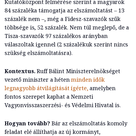
Kutatóközpont felmérése szerint a magyarok
84 százaléka támogatja az elszámoltatást – 13
százalék nem –, még a Fidesz-szavazók szűk
többsége is, 52 százalék. Nem túl meglepő, de a
Tisza-szavazók 97 százalékos arányban
válaszoltak igennel (2 százalékuk szerint nincs
szükség elszámoltatásra).
Kontextus.
Ruff Bálint Miniszterelnökséget
vezető miniszter a héten
minden idők
legnagyobb átvilágítását ígérte,
amelyben
fontos szerepet kaphat a Nemzeti
Vagyonvisszaszerzési- és Védelmi Hivatal is.
Hogyan tovább?
Bár az elszámoltatás komoly
feladat elé állíthatja az új kormányt,