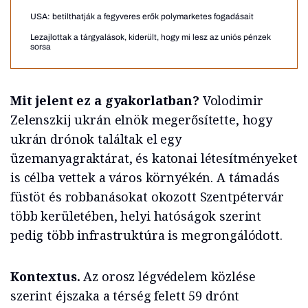
USA: betilthatják a fegyveres erők polymarketes fogadásait
Lezajlottak a tárgyalások, kiderült, hogy mi lesz az uniós pénzek
sorsa
Mit jelent ez a gyakorlatban?
Volodimir
Zelenszkij ukrán elnök megerősítette, hogy
ukrán drónok találtak el egy
üzemanyagraktárat, és katonai létesítményeket
is célba vettek a város környékén. A támadás
füstöt és robbanásokat okozott Szentpétervár
több kerületében, helyi hatóságok szerint
pedig több infrastruktúra is megrongálódott.
Kontextus.
Az orosz légvédelem közlése
szerint éjszaka a térség felett 59 drónt