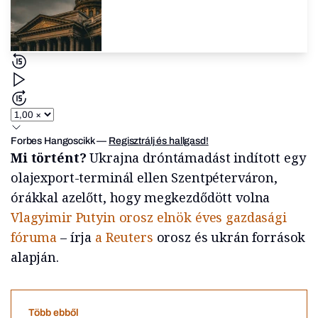
Forbes Hangoscikk
—
Regisztrálj és hallgasd!
Mi történt?
Ukrajna dróntámadást indított egy
olajexport-terminál ellen Szentpéterváron,
órákkal azelőtt, hogy megkezdődött volna
Vlagyimir Putyin orosz elnök éves gazdasági
fóruma
– írja
a Reuters
orosz és ukrán források
alapján.
Több ebből