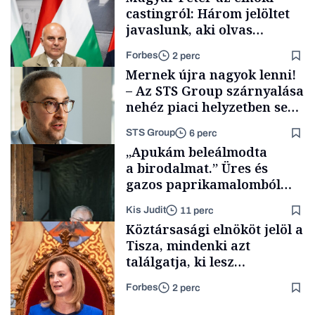
castingról: Három jelöltet
javaslunk, aki olvas
híreket, nem fog
Forbes
2 perc
meglepődni
Mernek újra nagyok lenni!
– Az STS Group szárnyalása
nehéz piaci helyzetben sem
lassult
STS Group
6 perc
Politika
„Apukám beleálmodta
a birodalmat.” Üres és
gazos paprikamalomból
lett az igazi családi
Kis Judit
11 perc
fűszersztori
Támogatói tartalom
Köztársasági elnököt jelöl a
Tisza, mindenki azt
találgatja, ki lesz
szombaton a befutó –
Forbes
2 perc
soroljuk az eddig felmerült
Családi
vállalkozások
neveket