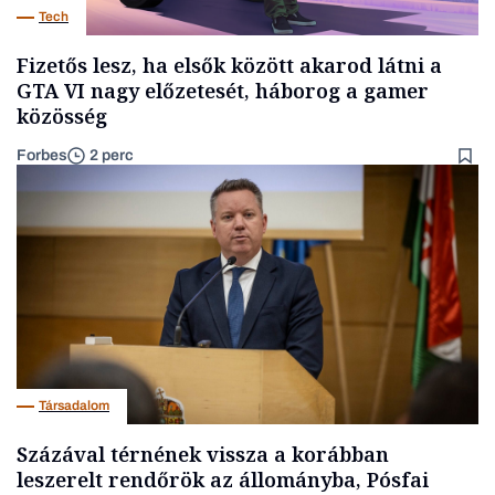
Tech
Fizetős lesz, ha elsők között akarod látni a
GTA VI nagy előzetesét, háborog a gamer
közösség
Forbes
2 perc
Társadalom
Százával térnének vissza a korábban
leszerelt rendőrök az állományba, Pósfai