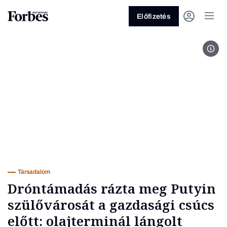
Előfizetés
Fotó
Vagy fedezze fel a következő
témákat
Üzlet
Pénz
Zöld
Legyél jobb!
Társadalom
Dróntámadás rázta meg Putyin
szülővárosát a gazdasági csúcs
előtt: olajterminál lángolt