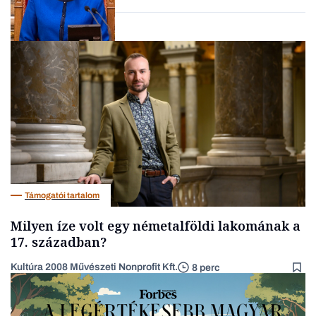
Politika
Támogatói tartalom
Milyen íze volt egy németalföldi lakomának a
17. században?
Kultúra 2008 Művészeti Nonprofit Kft.
8 perc