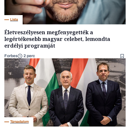
Lista
Életveszélyesen megfenyegették a
legértékesebb magyar celebet, lemondta
erdélyi programját
Forbes
2 perc
Társadalom