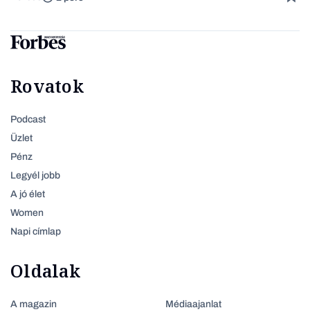
Rovatok
Podcast
Üzlet
Pénz
Legyél jobb
A jó élet
Women
Napi címlap
Oldalak
A magazin
Médiaajanlat