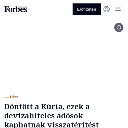
Előfizetés
Pave
Vagy fedezze fel a következő
témákat
Üzlet
Pénz
Zöld
Legyél jobb!
Pénz
Döntött a Kúria, ezek a
devizahiteles adósok
kaphatnak visszatérítést