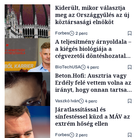
Kiderült, mikor választja
meg az Országgyűlés az új
köztársasági elnököt
Forbes
2 perc
A teljesítmény árnyoldala –
a kiégés biológiája a
cégvezetői döntéshozatal
mögött
BioTechUSA
4 perc
Politika
Beton.Hofi: Ausztria vagy
Erdély felé vettem volna az
irányt, hogy onnan tartsam
lélegeztetőgépen a magyar
Vaszkó Iván
4 perc
zenét
Content Lab HUB
Járatlassítással és
sínfestéssel küzd a MÁV az
extrém hőség ellen
Forbes
2 perc