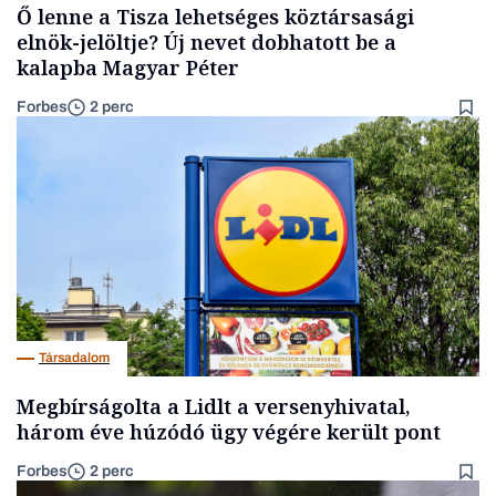
Ő lenne a Tisza lehetséges köztársasági
elnök-jelöltje? Új nevet dobhatott be a
kalapba Magyar Péter
Forbes
2 perc
Társadalom
Megbírságolta a Lidlt a versenyhivatal,
három éve húzódó ügy végére került pont
Forbes
2 perc