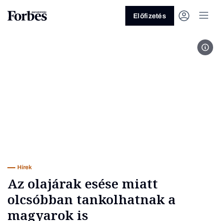
Előfizetés
Can
Vagy fedezze fel a következő
témákat
Üzlet
Pénz
Zöld
Legyél jobb!
Hírek
Az olajárak esése miatt
olcsóbban tankolhatnak a
magyarok is