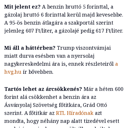
Mit jelent ez?
A benzin bruttó 5 forinttal, a
gázolaj bruttó 6 forinttal kerül majd kevesebbe.
A 95-ös benzin átlagára a szakportál szerint
jelenleg 607 Ft/liter, a gázolajé pedig 617 Ft/liter.
Mi áll a háttérben?
Trump viszontvámjai
miatt durva esésben van a nyersolaj
nagykereskedelmi ára is, ennek részleteiről
a
hvg.hu
ír bővebben.
Tartós lehet az árcsökkenés?
Már a héten 600
forint alá csökkenhet a benzin ára az
Ásványolaj Szövetség főtitkára, Grád Ottó
szerint. A főtitkár az
RTL Híradónak
azt
mondta, hogy néhány nap alatt tizedével esett