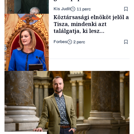
lett az igazi családi
Kis Judit
11 perc
fűszersztori
Támogatói tartalom
Köztársasági elnököt jelöl a
Tisza, mindenki azt
találgatja, ki lesz
szombaton a befutó –
Forbes
2 perc
soroljuk az eddig felmerült
Családi
vállalkozások
neveket
Politika