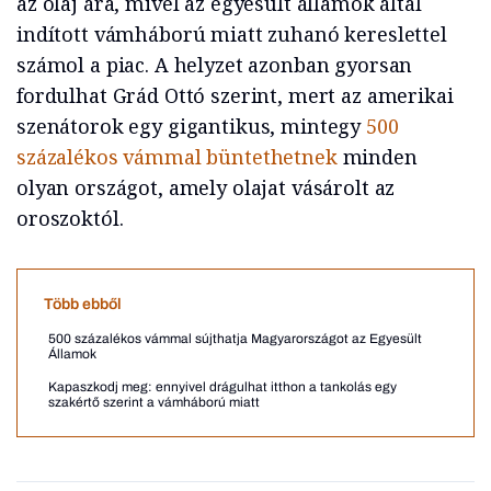
az olaj ára, mivel az egyesült államok által
indított vámháború miatt zuhanó kereslettel
számol a piac. A helyzet azonban gyorsan
fordulhat Grád Ottó szerint, mert az amerikai
szenátorok egy gigantikus, mintegy
500
százalékos vámmal büntethetnek
minden
olyan országot, amely olajat vásárolt az
oroszoktól.
Több ebből
500 százalékos vámmal sújthatja Magyarországot az Egyesült
Államok
Kapaszkodj meg: ennyivel drágulhat itthon a tankolás egy
szakértő szerint a vámháború miatt