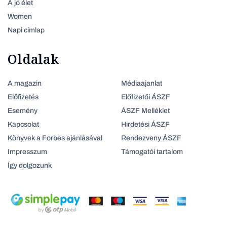
A jó élet
Women
Napi címlap
Oldalak
A magazin
Médiaajanlat
Előfizetés
Előfizetői ÁSZF
Esemény
ÁSZF Melléklet
Kapcsolat
Hirdetési ÁSZF
Könyvek a Forbes ajánlásával
Rendezveny ÁSZF
Impresszum
Támogatói tartalom
Így dolgozunk