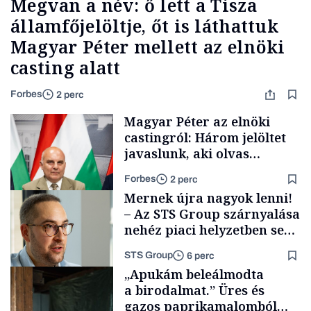
Megvan a név: ő lett a Tisza
államfőjelöltje, őt is láthattuk
Magyar Péter mellett az elnöki
casting alatt
Forbes
2 perc
Magyar Péter az elnöki
castingról: Három jelöltet
javaslunk, aki olvas
híreket, nem fog
Forbes
2 perc
meglepődni
Mernek újra nagyok lenni!
– Az STS Group szárnyalása
nehéz piaci helyzetben sem
lassult
STS Group
6 perc
Politika
„Apukám beleálmodta
a birodalmat.” Üres és
gazos paprikamalomból