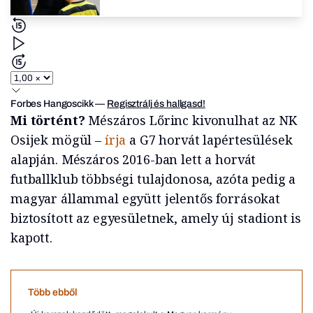
Forbes Hangoscikk
—
Regisztrálj és hallgasd!
Mi történt?
Mészáros Lőrinc kivonulhat az NK
Osijek mögül –
írja
a G7 horvát lapértesülések
alapján. Mészáros 2016-ban lett a horvát
futballklub többségi tulajdonosa, azóta pedig a
magyar állammal együtt jelentős forrásokat
biztosított az egyesületnek, amely új stadiont is
kapott.
Több ebből