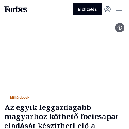
Előfizetés
MTI
Vagy fedezze fel a következő
témákat
Üzlet
Pénz
Zöld
Legyél jobb!
Milliárdosok
Az egyik leggazdagabb
magyarhoz köthető focicsapat
eladását készítheti elő a