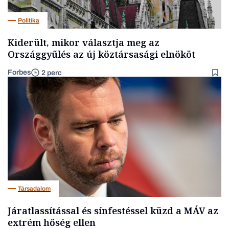
Politika
Kiderült, mikor választja meg az
Országgyűlés az új köztársasági elnököt
Forbes
2 perc
Társadalom
Járatlassítással és sínfestéssel küzd a MÁV az
extrém hőség ellen