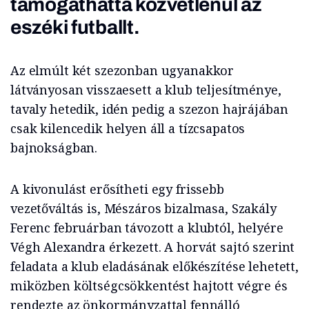
támogathatta közvetlenül az
eszéki futballt.
Az elmúlt két szezonban ugyanakkor
látványosan visszaesett a klub teljesítménye,
tavaly hetedik, idén pedig a szezon hajrájában
csak kilencedik helyen áll a tízcsapatos
bajnokságban.
A kivonulást erősítheti egy frissebb
vezetőváltás is, Mészáros bizalmasa, Szakály
Ferenc februárban távozott a klubtól, helyére
Végh Alexandra érkezett. A horvát sajtó szerint
feladata a klub eladásának előkészítése lehetett,
miközben költségcsökkentést hajtott végre és
rendezte az önkormányzattal fennálló