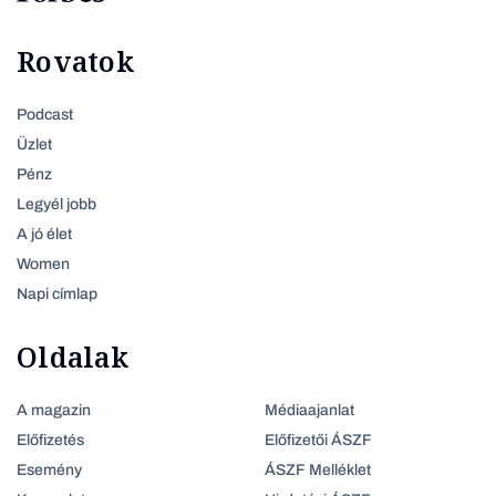
Rovatok
Podcast
Üzlet
Pénz
Legyél jobb
A jó élet
Women
Napi címlap
Oldalak
A magazin
Médiaajanlat
Előfizetés
Előfizetői ÁSZF
Esemény
ÁSZF Melléklet