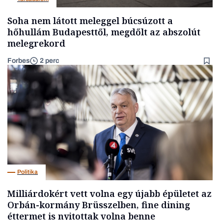
Soha nem látott meleggel búcsúzott a
hőhullám Budapesttől, megdőlt az abszolút
melegrekord
Forbes
2 perc
Politika
Milliárdokért vett volna egy újabb épületet az
Orbán-kormány Brüsszelben, fine dining
éttermet is nyitottak volna benne