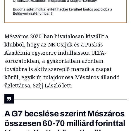
Új korszak kezdődött, megalakult a Magyar-kormány
Buddha sötét múltja: elítélt hacker kerülhet fontos pozícióba a
Belügyminisztériumban?
Mészáros 2020-ban hivatalosan kiszállt a
klubból, hogy az NK Osijek és a Puskás
Akadémia egyszerre indulhasson UEFA-
sorozatokban, a gyakorlatban azonban
továbbra is aktív szereplő maradt a csapat
körül, egyik új tulajdonosa Mészáros állandó
üzlettársa, Szíjj László lett.
A G7 becslése szerint Mészáros
összesen 60-70 milliárd forinttal