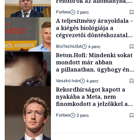
rendőrök az állományba,
Pósfai Gábor elárulta, hol
Forbes
2 perc
tart a folyamat
A teljesítmény árnyoldala –
a kiégés biológiája a
cégvezetői döntéshozatal
mögött
BioTechUSA
4 perc
Társadalom
Beton.Hofi: Mindenki sokat
mondott már abban
a pillanatban, úgyhogy én
a legsarkosabb
Vaszkó Iván
4 perc
gondolataimat akartam
Content Lab HUB
Rekordbírságot kapott a
kimondani
nyakába a Meta, nem
finomkodott a jelzőkkel az
illetékes bíróság
Forbes
2 perc
Forbes-sztori