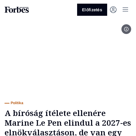
Előfizetés
Kép 
Vagy fedezze fel a következő
témákat
Üzlet
Pénz
Zöld
Legyél jobb!
Politika
A bíróság ítélete ellenére
Marine Le Pen elindul a 2027-es
elnökválasztáson, de van egy