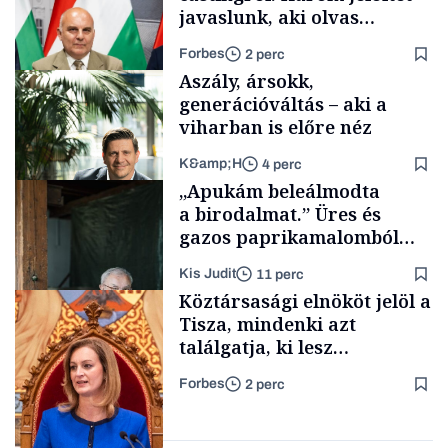
javaslunk, aki olvas
híreket, nem fog
Forbes
2 perc
meglepődni
Aszály, ársokk,
generációváltás – aki a
viharban is előre néz
K&amp;H
4 perc
Politika
„Apukám beleálmodta
a birodalmat.” Üres és
gazos paprikamalomból
lett az igazi családi
Kis Judit
11 perc
fűszersztori
TÁMOGATÓI
Köztársasági elnököt jelöl a
TARTALOM
Tisza, mindenki azt
találgatja, ki lesz
szombaton a befutó –
Forbes
2 perc
soroljuk az eddig felmerült
Családi
vállalkozások
neveket