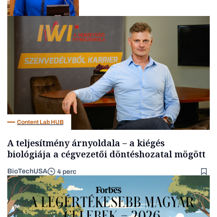
Politika
Content Lab HUB
A teljesítmény árnyoldala – a kiégés
biológiája a cégvezetői döntéshozatal mögött
BioTechUSA
4 perc