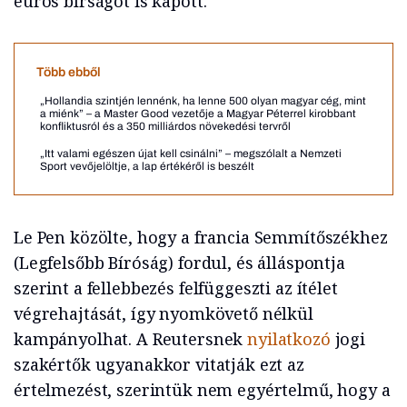
eurós bírságot is kapott.
Több ebből
„Hollandia szintjén lennénk, ha lenne 500 olyan magyar cég, mint
a miénk” – a Master Good vezetője a Magyar Péterrel kirobbant
konfliktusról és a 350 milliárdos növekedési tervről
„Itt valami egészen újat kell csinálni” – megszólalt a Nemzeti
Sport vevőjelöltje, a lap értékéről is beszélt
Le Pen közölte, hogy a francia Semmítőszékhez
(Legfelsőbb Bíróság) fordul, és álláspontja
szerint a fellebbezés felfüggeszti az ítélet
végrehajtását, így nyomkövető nélkül
kampányolhat. A Reutersnek
nyilatkozó
jogi
szakértők ugyanakkor vitatják ezt az
értelmezést, szerintük nem egyértelmű, hogy a