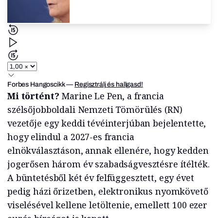
Forbes Hangoscikk
—
Regisztrálj és hallgasd!
Mi történt?
Marine Le Pen, a francia
szélsőjobboldali Nemzeti Tömörülés (RN)
vezetője egy keddi tévéinterjúban bejelentette,
hogy elindul a 2027-es francia
elnökválasztáson, annak ellenére, hogy kedden
jogerősen három év szabadságvesztésre ítélték.
A büntetésből két év felfüggesztett, egy évet
pedig házi őrizetben, elektronikus nyomkövető
viselésével kellene letöltenie, emellett 100 ezer