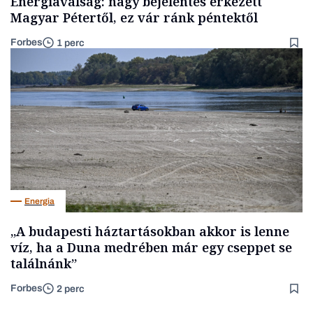
Energiaválság: nagy bejelentés érkezett
Magyar Pétertől, ez vár ránk péntektől
Forbes
1 perc
Energia
„A budapesti háztartásokban akkor is lenne
víz, ha a Duna medrében már egy cseppet se
találnánk”
Forbes
2 perc