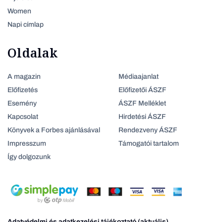
Women
Napi címlap
Oldalak
A magazin
Médiaajanlat
Előfizetés
Előfizetői ÁSZF
Esemény
ÁSZF Melléklet
Kapcsolat
Hirdetési ÁSZF
Könyvek a Forbes ajánlásával
Rendezveny ÁSZF
Impresszum
Támogatói tartalom
Így dolgozunk
Adatvédelmi és adatkezelési tájékoztató (aktuális)