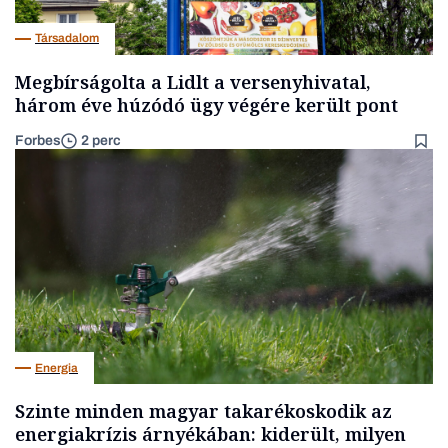
Társadalom
Megbírságolta a Lidlt a versenyhivatal,
három éve húzódó ügy végére került pont
Forbes
2 perc
Energia
Szinte minden magyar takarékoskodik az
energiakrízis árnyékában: kiderült, milyen