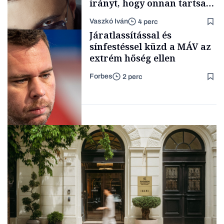
irányt, hogy onnan tartsam
lélegeztetőgépen a magyar
Vaszkó Iván
4 perc
zenét
Content Lab HUB
Járatlassítással és
sínfestéssel küzd a MÁV az
extrém hőség ellen
Forbes
2 perc
Forbes-sztori
Társadalom