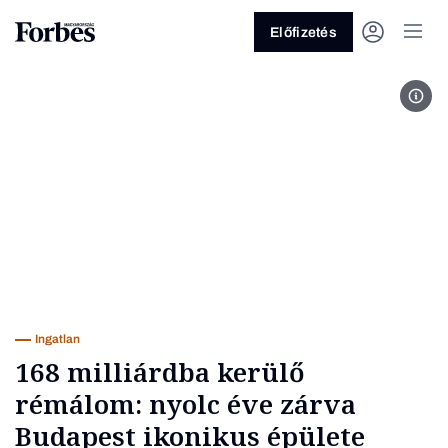
Előfizetés
For
Vagy fedezze fel a következő
témákat
Üzlet
Pénz
Zöld
Legyél jobb!
Ingatlan
168 milliárdba kerülő
rémálom: nyolc éve zárva
Budapest ikonikus épülete