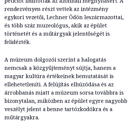
petíciót indítottak az azonnali megnyitásért. A
rendezvényen részt vettek az intézmény
egykori vezetői, Lechner Ödön leszármazottai,
és több száz muzeológus, akik az épület
történetét és a műtárgyak jelentőségét is
felidézték.
A múzeum dolgozói szerint a halogatás
nemcsak a közgyűjteményt sújtja, hanem a
magyar kultúra értékeinek bemutatását is
ellehetetleníti. A felújítás elhúzódása és az
árrobbanás miatt a múzeum sorsa továbbra is
bizonytalan, miközben az épület egyre nagyobb
veszélyt jelent a benne tartózkodókra és a
műtárgyakra.