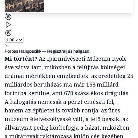
Forbes Hangoscikk
—
Regisztrálj és hallgasd!
Mi történt?
Az Iparművészeti Múzeum nyolc
éve zárva tart, miközben a felújítás költségei
drámai mértékben emelkedtek: az eredetileg 25
milliárdos beruházás ma már 168 milliárd
forintba kerülne, ami 670 százalékos drágulás.
A halogatás nemcsak a pénzt emészti fel,
hanem az épületet is tovább rontja: az üres
múzeum életveszélyessé vált, a tető beázik, az
állványzat pedig körbefogja a házat, miközben
a műtárgyak raktározása külön cég kezében