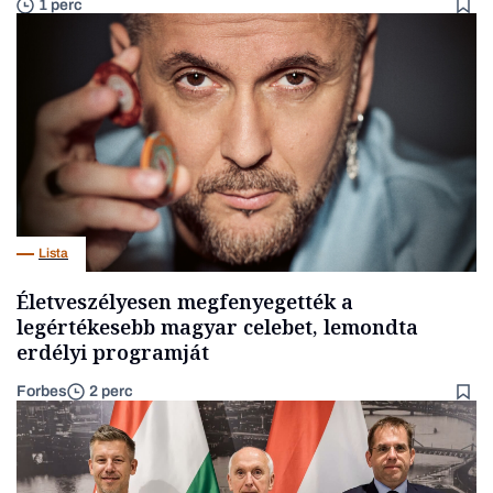
1 perc
Lista
Életveszélyesen megfenyegették a
legértékesebb magyar celebet, lemondta
erdélyi programját
Forbes
2 perc