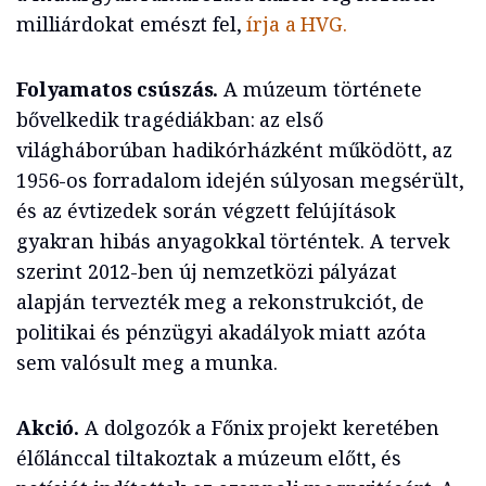
milliárdokat emészt fel,
írja a HVG.
Folyamatos csúszás.
A múzeum története
bővelkedik tragédiákban: az első
világháborúban hadikórházként működött, az
1956-os forradalom idején súlyosan megsérült,
és az évtizedek során végzett felújítások
gyakran hibás anyagokkal történtek. A tervek
szerint 2012-ben új nemzetközi pályázat
alapján tervezték meg a rekonstrukciót, de
politikai és pénzügyi akadályok miatt azóta
sem valósult meg a munka.
Akció.
A dolgozók a Főnix projekt keretében
élőlánccal tiltakoztak a múzeum előtt, és