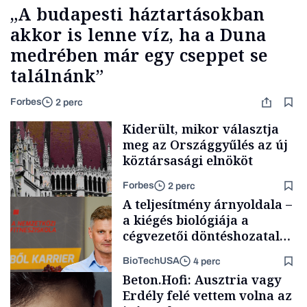
„A budapesti háztartásokban
akkor is lenne víz, ha a Duna
medrében már egy cseppet se
találnánk”
Forbes
2 perc
Kiderült, mikor választja
meg az Országgyűlés az új
köztársasági elnököt
Forbes
2 perc
A teljesítmény árnyoldala –
a kiégés biológiája a
cégvezetői döntéshozatal
mögött
BioTechUSA
4 perc
Politika
Beton.Hofi: Ausztria vagy
Erdély felé vettem volna az