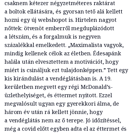
csaknem kétezer négyzetméteres raktárat
a boltok ellátására, és gyorsan tető alá kellett
hozni egy új webshopot is. Hirtelen nagyot
nőttek: ötvenöt emberről megduplázódott
a létszám, és a forgalmuk is negyven
százalékkal emelkedett. „Maximalista vagyok,
mindig kellenek célok az életben. Édesapánk
halála után elvesztettem a motivációt, hogy
miért is csináljuk ezt tulajdonképpen.” Tett egy
kis kirándulást a vendéglátásban is. A 19.
kerületben megvett egy régi McDonald’s-
üzlethelyiséget, és éttermet nyitott. Ezzel
megvalósult ugyan egy gyerekkori álma, de
három év után rá kellett jönnie, hogy
a vendéglátás nem az ő terepe. Jó időzítéssel,
még a covid előtt egyben adta el az éttermet és