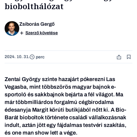
biobolthálózat
Zsiborás Gergő
Szerző követése
2024. 10. 31.
perc
Zentai György szinte hazajárt pókerezni Las
Vegasba, mint többszörös magyar bajnok e-
sportoló és sakkbajnok bejárta a fél világot. Ma
már többmilliárdos forgalmú cégbirodalma
édesanyja Margit körúti butikjából nőtt ki. A Bio-
Barát bioboltok története családi vállalkozásnak
indult, aztán jött egy fájdalmas testvéri szakítás,
és one man show lett a vége.