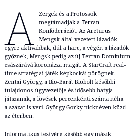
A
Zergek és a Protossok
megtámadják a Terran
Konföderációt. Az Arcturus
Mengsk által vezetett lázadók
egyre aktívabbak, dúl a harc, a végén a lázadók
győznek, Mengs­k pedig az új Terran Dominium
császárává koronázza magát. A StarCraft real-
time stratégiai játék képkockái pörögnek.
Zentai György, a Bio-Barát Biobolt későbbi
tulajdonos-ügyvezetője és idősebb bátyja
játszanak, a lövések percenkénti száma néha
a százat is veri. György Gorky nicknéven küzd
az éterben.
Informatikus testvére később egy másik