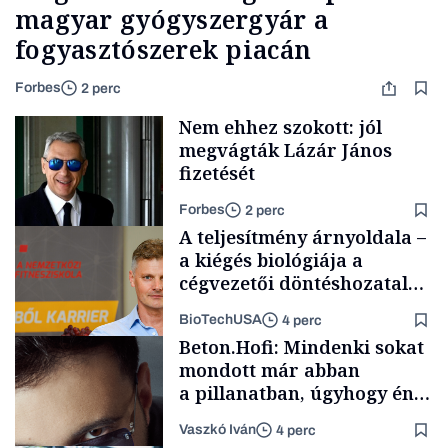
magyar gyógyszergyár a
fogyasztószerek piacán
Forbes
2 perc
Nem ehhez szokott: jól
megvágták Lázár János
fizetését
Forbes
2 perc
A teljesítmény árnyoldala –
a kiégés biológiája a
cégvezetői döntéshozatal
mögött
BioTechUSA
4 perc
Politika
Beton.Hofi: Mindenki sokat
mondott már abban
a pillanatban, úgyhogy én
a legsarkosabb
Vaszkó Iván
4 perc
gondolataimat akartam
Content Lab HUB