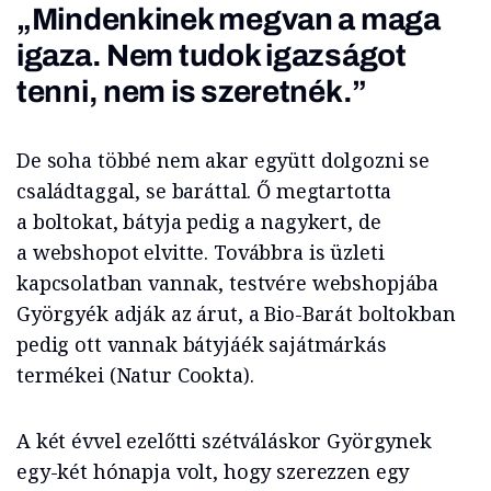
„Mindenkinek megvan a maga
igaza. Nem tudok igazságot
tenni, nem is szeretnék.”
De soha többé nem akar együtt dolgozni se
családtaggal, se baráttal. Ő megtartotta
a boltokat, bátyja pedig a nagykert, de
a webshopot elvitte. Továbbra is üzleti
kapcsolatban vannak, testvére webshopjába
Györgyék adják az árut, a Bio-Barát boltokban
pedig ott vannak bátyjáék sajátmárkás
termékei (Natur Cookta).
A két évvel ezelőtti szétváláskor Györgynek
egy-két hónapja volt, hogy szerezzen egy