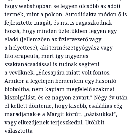
hogy webshopban se legyen olcsóbb az adott
termék, mint a polcon. Autodidakta módon ő is
fejlesztette magát, és ma is ragaszkodnak
hozzá, hogy minden üzletükben legyen egy
eladó (jellemzően az üzletvezető vagy
a helyettese), aki természetgyógyász vagy
fitoterapeuta, mert így ingyenes
szaktanácsadással is tudnak segíteni
a vevőknek. „Édesapám miatt volt fontos.
Amikor a legelején bementem egy hasonló
bioboltba, nem kaptam megfelelő szakmai
kiszolgálást, és ez nagyon zavart.” Négy év után
el kellett döntenie, hogy kisebb, családias cég
maradjanak-e a Margit körúti „oázisukkal”,
vagy elkezdjenek terjeszkedni. Utóbbit
választotta.