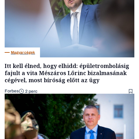
Magyar cégek
Itt kell élned, hogy elhidd: épületrombolásig
fajult a vita Mészáros Lőrinc bizalmasának
cégével, most bíróság előtt az ügy
Forbes
2 perc