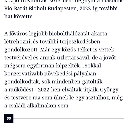
központosították. 2015-ben megnyílt a második
Bio-Barát Biobolt Budapesten, 2022-ig további
hat követte.
A főváros legjobb biobolthálózatát akarta
létrehozni, és további terjeszkedésben
gondolkozott. Már egy közös telket is vettek
testvérével és annak üzlettársával, de a jövőt
mégsem egyformán képzelték. „Sokkal
konzervatívabb növekedési pályában
gondolkodtak, sok mindenben gátolták
a működést.” 2022-ben elváltak útjaik. György
és testvére ma sem ülnek le egy asztalhoz, még
a családi alkalmakon sem.