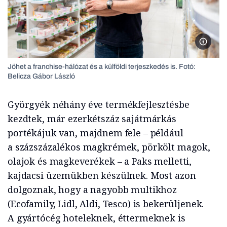
Zentai 
Jöhet a franchise-hálózat és a külföldi terjeszkedés is. Fotó:
Belicza Gábor László
Györgyék néhány éve termékfejlesztésbe
kezdtek, már ezerkétszáz sajátmárkás
portékájuk van, majdnem fele – például
a százszázalékos mag­krémek, pörkölt magok,
olajok és magkeverékek – a Paks melletti,
kajdacsi üzemükben készülnek. Most azon
dolgoznak, hogy a nagyobb multikhoz
(Ecofamily, Lidl, Aldi, Tesco) is bekerüljenek.
A gyártócég hoteleknek, éttermeknek is