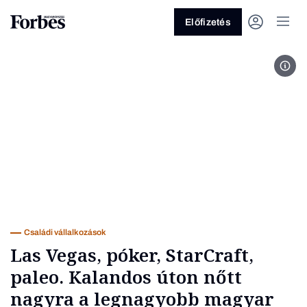
Előfizetés
Zent
Vagy fedezze fel a következő
témákat
Üzlet
Pénz
Zöld
Legyél jobb!
Családi vállalkozások
Las Vegas, póker, StarCraft,
paleo. Kalandos úton nőtt
nagyra a legnagyobb magyar