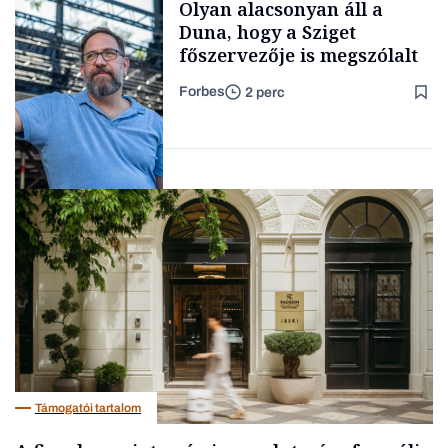
Olyan alacsonyan áll a
kimondani
Duna, hogy a Sziget
főszervezője is megszólalt
Forbes
2 perc
Forbes-sztori
Társadalom
Támogatói tartalom