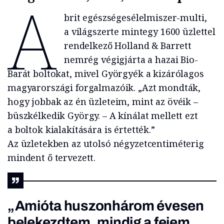
A
brit egészségesélelmiszer-multi,
a világszerte mintegy 1600 üzlettel
rendelkező Holland & Barrett
nemrég végigjárta a hazai Bio-
Barát boltokat, mivel Györgyék a kizárólagos
magyarországi forgalmazóik. „Azt mondták,
hogy jobbak az én üzleteim, mint az övéik –
büszkélkedik György. – A kínálat mellett ezt
a boltok kialakítására is értették.”
Az üzletekben az utolsó négyzetcentiméterig
mindent ő tervezett.
„Amióta huszonhárom évesen
belekezdtem, mindig a fejem