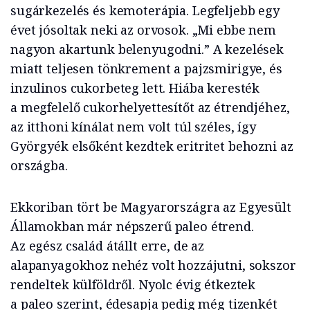
sugárkezelés és kemoterápia. Legfeljebb egy
évet jósoltak neki az orvosok. „Mi ebbe nem
nagyon akartunk belenyugodni.” A kezelések
miatt teljesen tönkrement a pajzsmirigye, és
inzulinos cukorbeteg lett. Hiába keresték
a megfelelő cukorhelyettesítőt az étrendjéhez,
az itthoni kínálat nem volt túl széles, így
Györgyék elsőként kezdtek eritritet behozni az
országba.
Ekkoriban tört be Magyarországra az Egyesült
Államokban már népszerű paleo étrend.
Az egész család átállt erre, de az
alapanyagokhoz nehéz volt hozzájutni, sokszor
rendeltek külföldről. Nyolc évig étkeztek
a paleo szerint, édesapja pedig még tizenkét