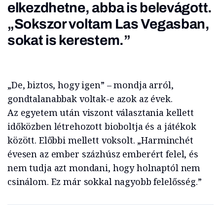
elkezdhetne, abba is belevágott.
„Sokszor voltam Las Vegasban,
sokat is kerestem.”
„De, biztos, hogy igen” – mondja arról,
gondtalanabbak voltak-e azok az évek.
Az egyetem után viszont választania kellett
időközben létrehozott bioboltja és a játékok
között. Előbbi mellett voksolt. „Harminchét
évesen az ember százhúsz emberért felel, és
nem tudja azt mondani, hogy holnaptól nem
csinálom. Ez már sokkal nagyobb felelősség.”