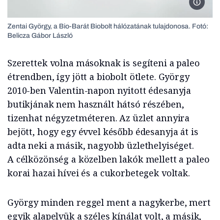
Zentai 
Zentai György, a Bio-Barát Biobolt hálózatának tulajdonosa. Fotó:
Belicza Gábor László
Szerettek volna másoknak is segíteni a paleo
étrendben, így jött a biobolt ötlete. György
2010-ben Valentin-napon nyitott édesanyja
butikjának nem használt hátsó részében,
tizenhat négyzetméteren. Az üzlet annyira
bejött, hogy egy évvel később édesanyja át is
adta neki a másik, nagyobb üzlethelyiséget.
A célközönség a közelben lakók mellett a paleo
korai hazai hívei és a cukorbetegek voltak.
György minden reggel ment a nagykerbe, mert
egyik alapelvük a széles kínálat volt, a másik,