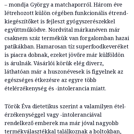
– mondja György a matchaporról. Három éve
létrehozott külön cégében funkcionális étrend-
kiegészítőket is fejleszt gyógyszerészekkel
együttműködve. Nordvital márkanéven már
csaknem száz termékük van forgalomban hazai
patikákban. Hamarosan tíz superfoodkeveréket
is piacra dobnak, ezeket jövőre már külföldön
is árulnák. Vásárlói körük elég diverz,
láthatóan már a huszonévesek is figyelnek az
egészséges étkezésre az egyre több
ételérzékenység és -intolerancia miatt.
Török Éva dietetikus szerint a valamilyen étel­
érzékenységgel vagy -intoleranciával
rendelkező emberek ma már jóval nagyobb
termékválasztékkal találkoznak a boltokban,