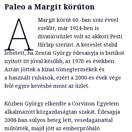
Paleo a Margit körúton
A
Margit körút 60.-ban száz évvel
ezelőtt, már 1924-ben is
divatáruüzlet volt az akkori Pesti
Hírlap szerint. A kereslet stabil
lehetett, ha Zentai György édesanyja is butikot
nyitott itt jóval később, az 1970-es években.
Aztán jöttek a kínai tömegtermékek és
a használt ruhások, ezért a 2000-es évek vége
felé egyre kevésbé ment az üzlet.
Közben György elkezdte a Corvinus Egyetem
alkalmazott közgazdaságtan szakát. Édesapja
2008-ban súlyos beteg lett, vesedaganattal
műtötték, majd jött az emberpróbáló