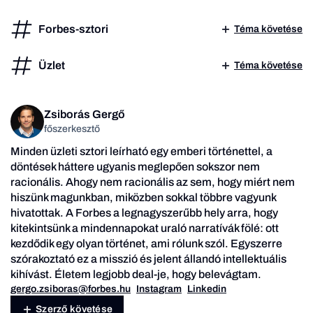
Forbes-sztori
Téma követése
Üzlet
Téma követése
Zsiborás Gergő
főszerkesztő
Minden üzleti sztori leírható egy emberi történettel, a
döntések háttere ugyanis meglepően sokszor nem
racionális. Ahogy nem racionális az sem, hogy miért nem
hiszünk magunkban, miközben sokkal többre vagyunk
hivatottak. A Forbes a legnagyszerűbb hely arra, hogy
kitekintsünk a mindennapokat uraló narratívák fölé: ott
kezdődik egy olyan történet, ami rólunk szól. Egyszerre
szórakoztató ez a misszió és jelent állandó intellektuális
kihívást. Életem legjobb deal-je, hogy belevágtam.
gergo.zsiboras@forbes.hu
Instagram
Linkedin
Szerző követése