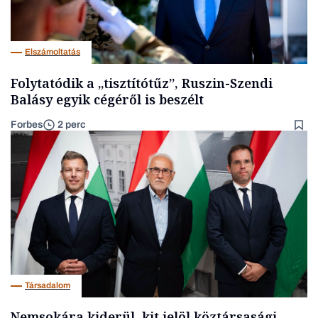
Elszámoltatás
Folytatódik a „tisztítótűz”, Ruszin-Szendi
Balásy egyik cégéről is beszélt
Forbes
2 perc
Társadalom
Nemsokára kiderül, kit jelöl köztársasági