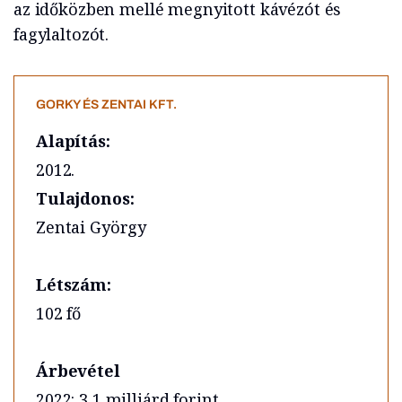
az időközben mellé megnyitott kávézót és
fagylaltozót.
GORKY ÉS ZENTAI KFT.
Alapítás:
2012.
Tulajdonos:
Zentai György
Létszám:
102 fő
Árbevétel
2022: 3,1 milliárd forint