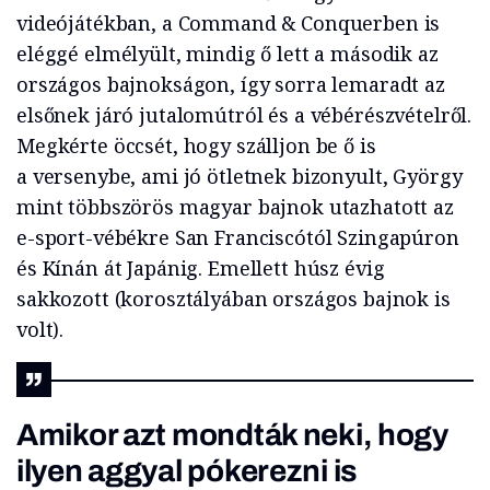
videójátékban, a Command & Conquerben is
eléggé elmélyült, mindig ő lett a második az
országos bajnokságon, így sorra lemaradt az
elsőnek járó jutalomútról és a vébérészvételről.
Megkérte öccsét, hogy szálljon be ő is
a versenybe, ami jó ötletnek bizonyult, György
mint többszörös magyar bajnok utazhatott az
e-sport-vébékre San Franciscótól Szingapúron
és Kínán át Japánig. Emellett húsz évig
sakkozott (korosztályában országos bajnok is
volt).
Amikor azt mondták neki, hogy
ilyen aggyal pókerezni is