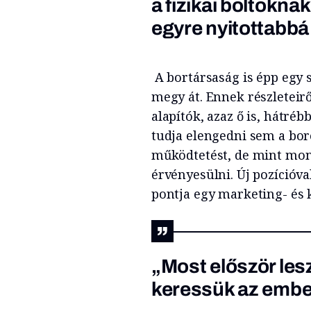
a fizikai boltoknak
egyre nyitottabbá
A bortársaság is épp egy s
megy át. Ennek részleteirő
alapítók, azaz ő is, hátré
tudja elengedni sem a bor
működtetést, de mint mond
érvényesülni. Új pozícióval
pontja egy marketing- és 
„Most először lesz
keressük az embe