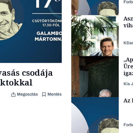
Forb
Asz
vih
K&a
„Ap
Befektetés
Üre
vasás csodája
iga
iktokkal
Kis J
Megosztás
Mentés
TÁMOGATÓI
Az 
TARTALOM
Forb