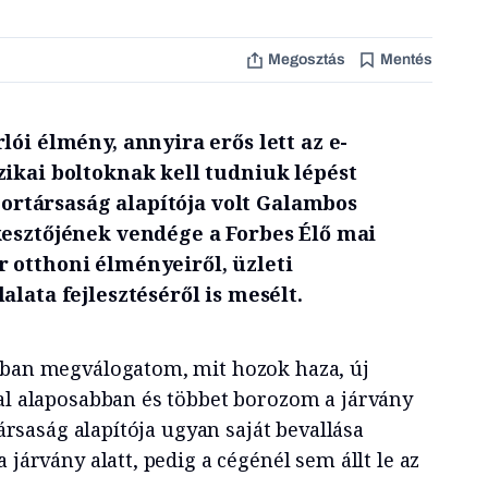
Megosztás
Mentés
lói élmény, annyira erős lett az e-
zikai boltoknak kell tudniuk lépést
 Bortársaság alapítója volt Galambos
kesztőjének vendége a Forbes Élő mai
 otthoni élményeiről, üzleti
alata fejlesztéséről is mesélt.
bban megválogatom, mit hozok haza, új
val alaposabban és többet borozom a járvány
rtársaság alapítója ugyan saját bevallása
 járvány alatt, pedig a cégénél sem állt le az