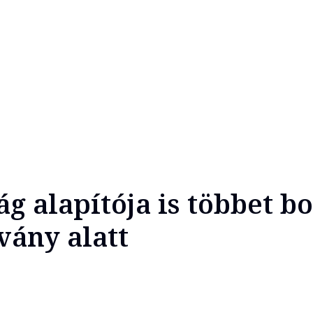
g alapítója is többet b
vány alatt