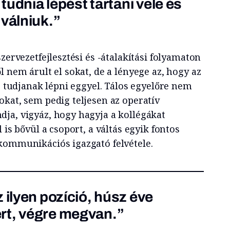
 tudnia lépést tartani vele és
 válniuk.”
zervezetfejlesztési és -átalakítási folyamaton
l nem árult el sokat, de a lényege az, hogy az
bb tudjanak lépni eggyel. Tálos egyelőre nem
okat, sem pedig teljesen az operatív
ja, vigyáz, hogy hagyja a kollégákat
 is bővül a csoport, a váltás egyik fontos
kommunikációs igazgató felvétele.
 ilyen pozíció, húsz éve
rt, végre megvan.”