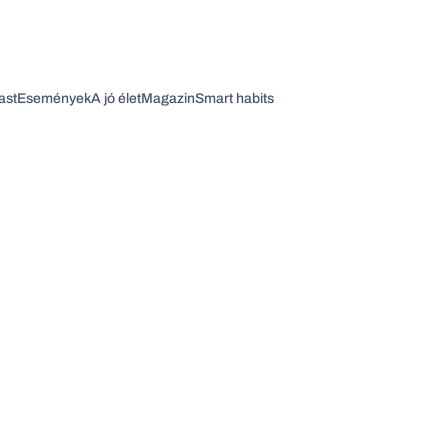
ast
Események
A jó élet
Magazin
Smart habits
Vagy fedezze fel a következő témákat
Üzlet
Pénz
Zöld
Legyél jobb!