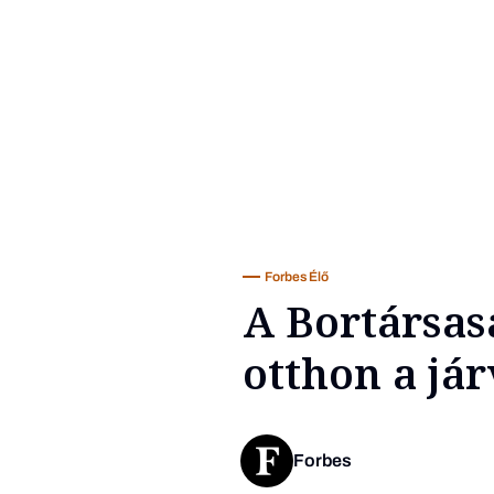
Forbes Élő
A Bortársasá
otthon a jár
Forbes