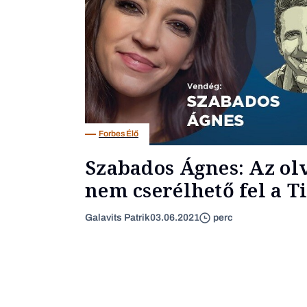
Forbes Élő
Szabados Ágnes: Az ol
nem cserélhető fel a T
Galavits Patrik
03.06.2021
perc