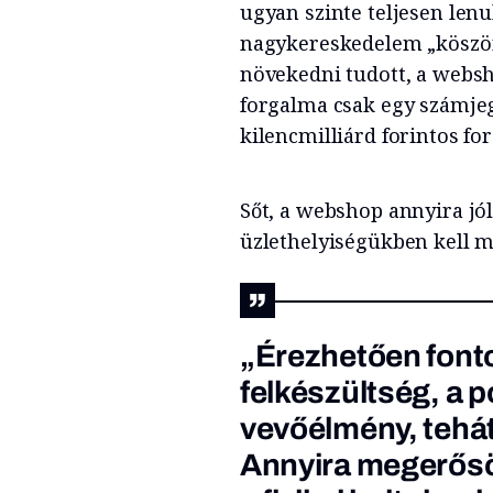
ugyan szinte teljesen lenul
nagykereskedelem „köszön
növekedni tudott, a websh
forgalma csak egy számjeg
kilencmilliárd forintos f
Sőt, a webshop annyira jól
üzlethelyiségükben kell m
„Érezhetően fonto
felkészültség, a 
vevőélmény, tehát
Annyira megerősö