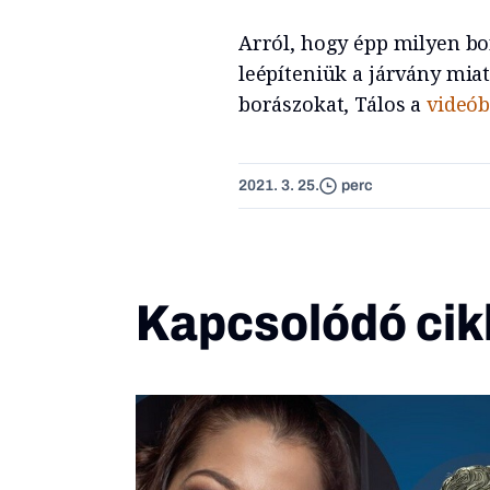
Arról, hogy épp milyen bo
leépíteniük a járvány mia
borászokat, Tálos a
videó
2021. 3. 25.
perc
Kapcsolódó cik