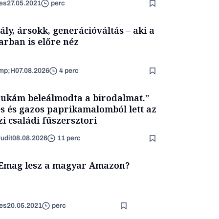
es
27.05.2021
perc
ály, ársokk, generációváltás – aki a
arban is előre néz
mp;H
07.08.2026
4 perc
ukám beleálmodta a birodalmat.”
s és gazos paprikamalomból lett az
zi családi fűszersztori
udit
08.08.2026
11 perc
Emag lesz a magyar Amazon?
es
20.05.2021
perc