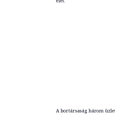
élet.
A bortársaság három üzlet