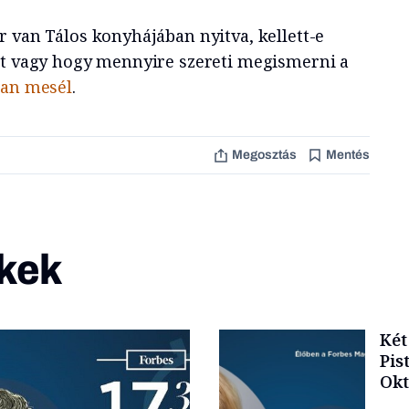
r van Tálos konyhájában nyitva, kellett-e
tt vagy hogy mennyire szereti megismerni a
ban mesél
.
Megosztás
Mentés
kek
Két
Pis
Okt