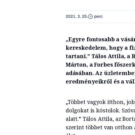
2021. 3. 25.
perc
„Egyre fontosabb a vásár
kereskedelem, hogy a fi
tartani.” Tálos Attila, a
Márton, a Forbes főszer
adásában. Az üzletember
eredményeikről és a váll
„Többet vagyok itthon, jo
dolgokat is kóstolok. Szó
alatt.” Tálos Attila, az Bo
szerint többet van otthon a