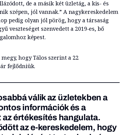
lázódott, de a másik két üzletág, a kis- és
ik szépen, jól vannak.” A nagykereskedelem
op pedig olyan jól pörög, hogy a társaság
yű veszteséget szenvedett a 2019-es, bő
orgalomhoz képest.
 megy, hogy Tálos szerint a 22
ár fejlődniük.
sabbá válik az üzletekben a
pontos információk és a
 az értékesítés hangulata.
dött az e-kereskedelem, hogy