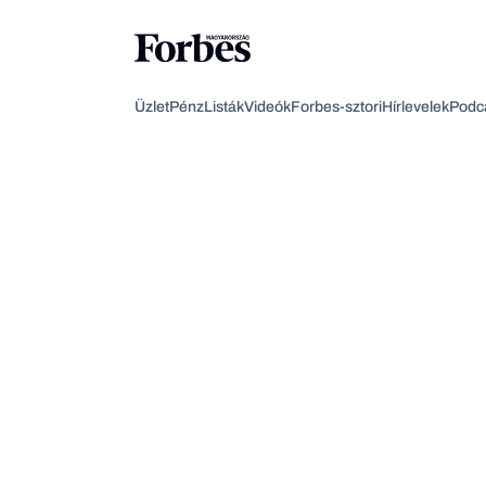
Üzlet
Pénz
Listák
Videók
Forbes-sztori
Hírlevelek
Podc