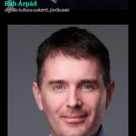
Rab Árpád
digitális kultúra-szakértő, jövőkutató