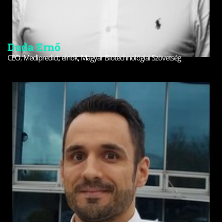
Duda Ernő
CEO, Medipredict; elnök, Magyar Biotechnológiai Szövetség