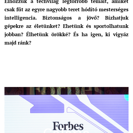
Elhozzuk a techvilág legforróbb témáit, amiket
csak fűt az egyre nagyobb teret hódító mesterséges
intelligencia. Biztonságos a jövő? Bízhatjuk
gépekre az életünket? Ehetünk és sportolhatunk
jobban? Élhetünk örökké? És ha igen, ki vigyáz
majd ránk?