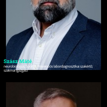
Szász Máté
neurobiológus; Sport & Prevenciós labordiagnosztikai szakértő;
szakmai igazgató