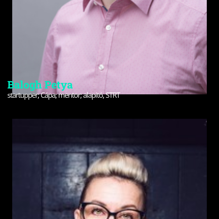
Balogh Petya
startupper; Cápa; mentor; alapító, STRT