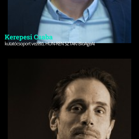
Kerepesi Csaba
kutatócsoport vezető, HUN-REN SZTAKI BioAgeAI