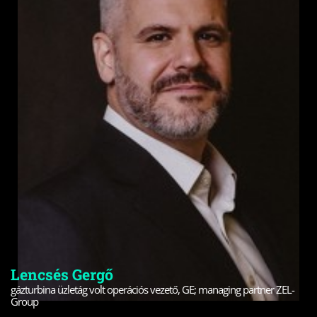
Lencsés Gergő
gázturbina üzletág volt operációs vezető, GE; managing partner ZEL-
Group