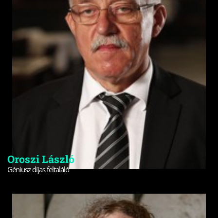
Oroszi László
Géniusz díjas feltaláló