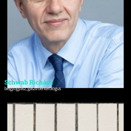
Schwab Richárd
belgyógyász, gasztroenterológus