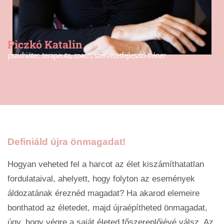
Piczkó Katalin
pszichiáter, terapeuta, coach, szervezetfejlesztő-tréner
Definiáld újra önmagadat!
Hogyan veheted fel a harcot az élet kiszámíthatatlan
fordulataival, ahelyett, hogy folyton az események
áldozatának éreznéd magadat? Ha akarod elemeire
bonthatod az életedet, majd újraépítheted önmagadat,
úgy, hogy végre a saját életed főszereplőjévé válsz. Az