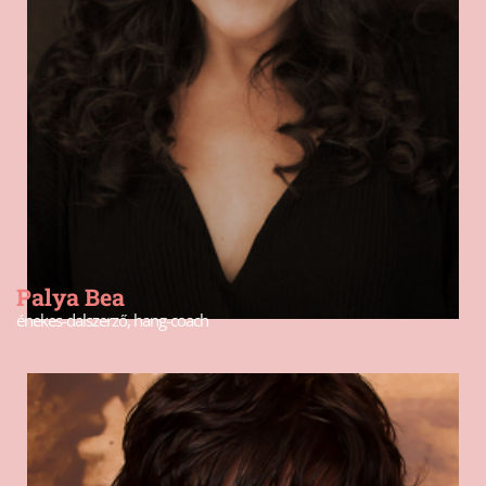
Palya Bea
énekes-dalszerző, hang-coach