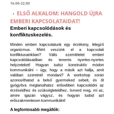
16.00-22.00
ELSŐ ALKALOM: HANGOLD ÚJRA
EMBERI KAPCSOLATAIDAT!
Emberi kapcsolódások és
konfliktuskezelés.
Minden emberi kapcsolatunk egy érzékeny, lélegző
organizmus. Miért veszünk el a kapcsolati
konfliktusainkban? Válts szemléletet emberi
kapcsolódásaidban és teremts nyertes-nyertes
helyzeteket! Hogyan tudsz konstruktív módon
kommunikálni – úgy, hogy a másik azt hallja, amit
valóban szeretnél mondani? A workshop során
azonosíthatod a belső gyermeked sebeit, és őt
gyógyítva megtanulhatsz erősebben kapcsolódni az
érzéseidhez és szükségleteidhez. Ismerd meg, mi az,
amire igazán vágysz, és hogyan tudod azt
erőszakmentesen kommunikálni!
A legfontosabb megállók: