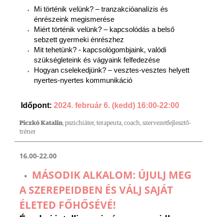
Mi történik velünk? – tranzakcióanalízis és
énrészeink megismerése
Miért történik velünk? – kapcsolódás a belső
sebzett gyermeki énrészhez
Mit tehetünk? - kapcsológombjaink, valódi
szükségleteink és vágyaink felfedezése
Hogyan cselekedjünk? – vesztes-vesztes helyett
nyertes-nyertes kommunikáció
Időpont:
2024. február 6. (kedd) 16:00-22:00
Piczkó Katalin
, pszichiáter, terapeuta, coach, szervezetfejlesztő-
tréner
16.00-22.00
MÁSODIK ALKALOM: ÚJULJ MEG
A SZEREPEIDBEN ÉS VÁLJ SAJÁT
ÉLETED FŐHŐSÉVÉ!