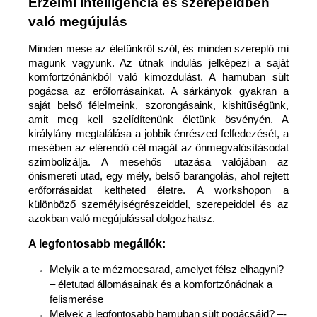
Érzelmi intelligencia és szerepeidben
való megújulás
Minden mese az életünkről szól, és minden szereplő mi
magunk vagyunk. Az útnak indulás jelképezi a saját
komfortzónánkból való kimozdulást. A hamuban sült
pogácsa az erőforrásainkat. A sárkányok gyakran a
saját belső félelmeink, szorongásaink, kishitűségünk,
amit meg kell szelídítenünk életünk ösvényén. A
királylány megtalálása a jobbik énrészed felfedezését, a
mesében az elérendő cél magát az önmegvalósításodat
szimbolizálja. A mesehős utazása valójában az
önismereti utad, egy mély, belső barangolás, ahol rejtett
erőforrásaidat keltheted életre. A workshopon a
különböző személyiségrészeiddel, szerepeiddel és az
azokban való megújulással dolgozhatsz.
A legfontosabb megállók:
Melyik a te mézmocsarad, amelyet félsz elhagyni?
– életutad állomásainak és a komfortzónádnak a
felismerése
Melyek a legfontosabb hamuban sült pogácsáid? –-