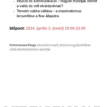
Intuíció és kommunikáció – hogyan mondjak nemet
a valós és vélt elvárásoknak?
Terveim valóra váltása – a maximalizmus
lecserélése a flow állapotra
Időpont:
2024. április 2. (kedd) 16:00-22:00
Pattermann Kinga
, executive coach, Intuíció a gyakorlatban
című sikerlistás könyv szerzője