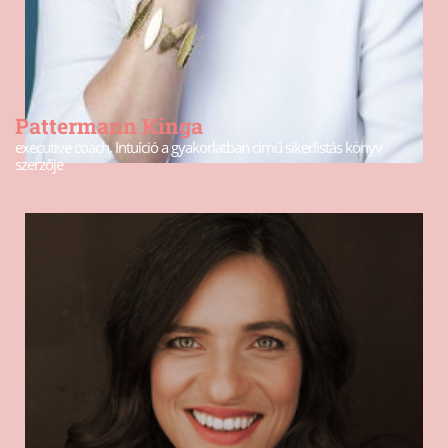
Pattermann Kinga
executive coach, Intuíció a gyakorlatban című sikerlistás könyv
szerzője