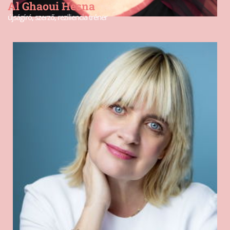
Al Ghaoui Hesna
újságíró, szerző, reziliencia tréner