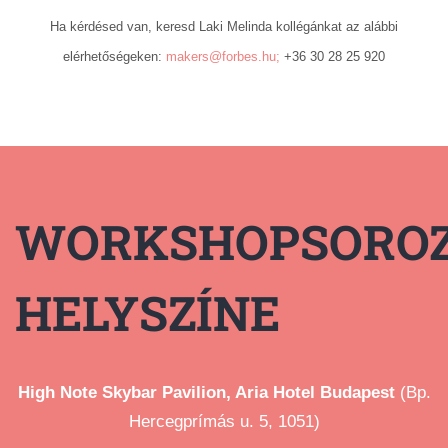
Ha kérdésed van, keresd Laki Melinda kollégánkat az alábbi
elérhetőségeken:
makers@forbes.hu
;
+36 30 28 25 920
WORKSHOPSORO
HELYSZÍNE
High Note Skybar Pavilion, Aria Hotel Budapest
(Bp.
Hercegprímás u. 5, 1051)