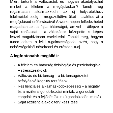
Miért tartunk a változástól, és hogyan akadályozhat
minket a félelem a megújulásban? Tanulj meg
rugalmasan alkalmazkodni az új helyzetekhez,
félelmeidet pedig – megszelídítve őket – alakítsd át a
megújulásod erőforrásaivá! A workshopon felfedezheted
magadban azt a fajta bátorságot, amivel – átlépve a
saját korlátaidat – a változások közepette is képes
leszel magabiztosan cselekedni. Tanuld meg, hogyan
tudod edzeni a lelki rugalmasságodat azért, hogy a
nehézségekből növekedni és erősödni tudj.
A legfontosabb megállók:
A félelem és bátorság fiziológiája és pszichológiája
– stresszreakciók
Változás és biztonság – a biztonságérzetet
befolyásoló kognitív torzítások
Reziliencia és alkalmazkodóképesség – a negatív
és a reziliens gondolkozási minták, a gondolati
csapdák és a fejlődésfókuszú gondolkodási minták
Saját reziliencia akció terv készítése