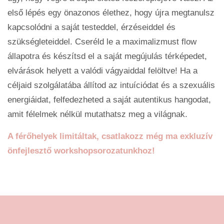
első lépés egy önazonos élethez, hogy újra megtanulsz
kapcsolódni a saját testeddel, érzéseiddel és
szükségleteiddel. Cseréld le a maximalizmust flow
állapotra és készítsd el a saját megújulás térképedet,
elvárások helyett a valódi vágyaiddal felöltve! Ha a
céljaid szolgálatába állítod az intuíciódat és a szexuális
energiáidat, felfedezheted a saját autentikus hangodat,
amit félelmek nélkül mutathatsz meg a világnak.
A férőhelyek limitáltak, csatlakozz még ma exkluzív
önfejlesztő workshopsorozatunkhoz!