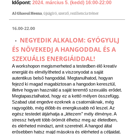
Időpont:
2024. március 5. (kedd) 16:00-22:00
Al Ghaoui Hesna
, újságíró, szerző, reziliencia tréner
16.00-22.00
NEGYEDIK ALKALOM: GYÓGYULJ
ÉS NÖVEKEDJ A HANGODDAL ÉS A
SZEXUÁLIS ENERGIÁIDDAL!
A workshopon megismerheted a testedben élő kreatív
energiát és elmélyítheted a viszonyodat a saját
autentikus belső hangoddal. Megtanulhatod, hogyan
fejezd ki magad magabiztosan a hangodon keresztül,
illetve hogyan használd a saját teremtő szexuális erődet.
Megtapasztalhatod, hogy ez a kettő mélyen összefügg.
Szabad utat engedve ezeknek a csatornáknak, még
ragyogóbb, még élőbb és energikusabb nő leszel. Az
egész testedet átjárhatja a „létezem” mély élménye. A
stressz helyett több örömöt élhetsz meg az életedben,
és elérheted mindazt, amit szeretnél. A hangod által
erősebben hatsz majd másokra és elérheted a céljaidat.