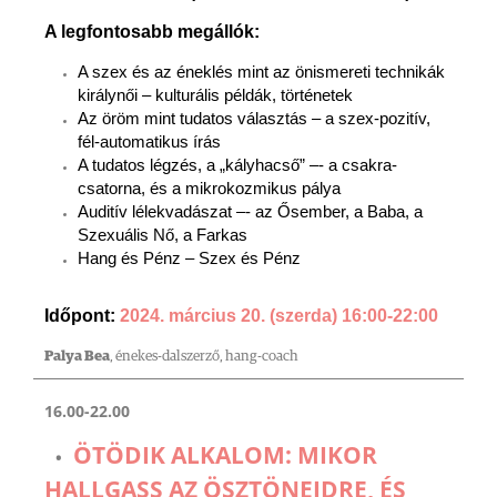
A legfontosabb megállók:
A szex és az éneklés mint az önismereti technikák
királynői – kulturális példák, történetek
Az öröm mint tudatos választás – a szex-pozitív,
fél-automatikus írás
A tudatos légzés, a „kályhacső” –- a csakra-
csatorna, és a mikrokozmikus pálya
Auditív lélekvadászat –- az Ősember, a Baba, a
Szexuális Nő, a Farkas
Hang és Pénz – Szex és Pénz
Időpont:
2024. március 20. (szerda) 16:00-22:00
Palya Bea
, énekes-dalszerző, hang-coach
16.00-22.00
ÖTÖDIK ALKALOM: MIKOR
HALLGASS AZ ÖSZTÖNEIDRE, ÉS