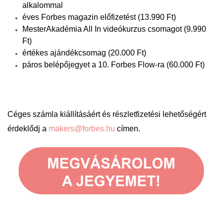
alkalommal
éves Forbes magazin előfizetést (13.990 Ft)
MesterAkadémia All In videókurzus csomagot (9.990
Ft)
értékes ajándékcsomag (20.000 Ft)
páros belépőjegyet a 10. Forbes Flow-ra (60.000 Ft)
Céges számla kiállításáért és részletfizetési lehetőségért
érdeklődj a
makers@forbes.hu
címen.