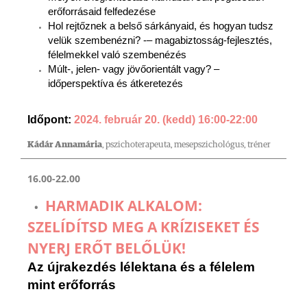
erőforrásaid felfedezése
Hol rejtőznek a belső sárkányaid, és hogyan tudsz
velük szembenézni? -– magabiztosság-fejlesztés,
félelmekkel való szembenézés
Múlt-, jelen- vagy jövőorientált vagy? –
időperspektíva és átkeretezés
Időpont:
2024. február 20. (kedd) 16:00-22:00
Kádár Annamária
, pszichoterapeuta, mesepszichológus, tréner
16.00-22.00
HARMADIK ALKALOM:
SZELÍDÍTSD MEG A KRÍZISEKET ÉS
NYERJ ERŐT BELŐLÜK!
Az újrakezdés lélektana és a félelem
mint erőforrás