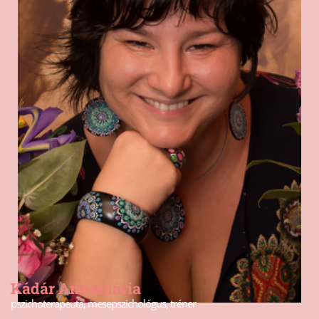
Kádár Annamária
pszichoterapeuta, mesepszichológus, tréner