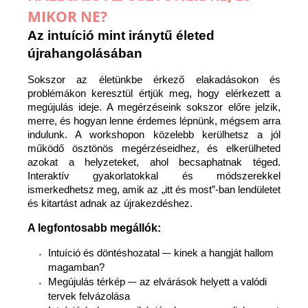
MIKOR NE?
Az intuíció mint iránytű életed
újrahangolásában
Sokszor az életünkbe érkező elakadásokon és
problémákon keresztül értjük meg, hogy elérkezett a
megújulás ideje. A megérzéseink sokszor előre jelzik,
merre, és hogyan lenne érdemes lépnünk, mégsem arra
indulunk. A workshopon közelebb kerülhetsz a jól
működő ösztönös megérzéseidhez, és elkerülheted
azokat a helyzeteket, ahol becsaphatnak téged.
Interaktív gyakorlatokkal és módszerekkel
ismerkedhetsz meg, amik az „itt és most”-ban lendületet
és kitartást adnak az újrakezdéshez.
A legfontosabb megállók:
Intuíció és döntéshozatal –- kinek a hangját hallom
magamban?
Megújulás térkép –- az elvárások helyett a valódi
tervek felvázolása