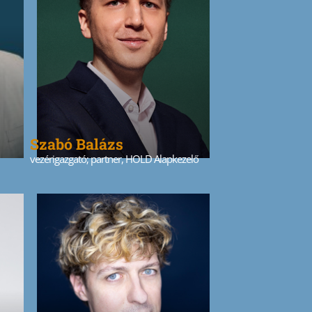
Szabó Balázs
vezérigazgató; partner, HOLD Alapkezelő