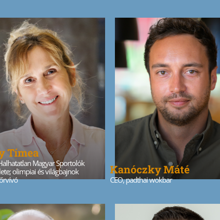
y Tímea
Halhatatlan Magyar Sportolók
Kanóczky Máté
ete; olimpiai és világbajnok
őrvívó
CEO, padthai wokbar