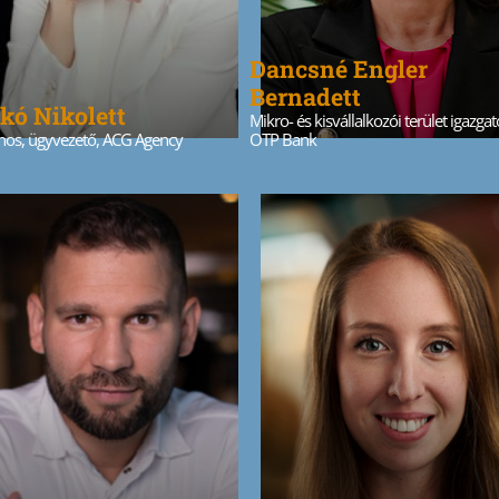
Dancsné Engler
Bernadett
kó Nikolett
Mikro- és kisvállalkozói terület igazgat
onos, ügyvezető, ACG Agency
OTP Bank