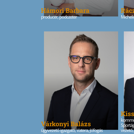
Hámori Barbara
Rác
producer, podcaster
Micheli
Kiss
kommun
Várkonyi Balázs
Sportág
ügyvezető igazgató, Vatera, Jófogás
vezető