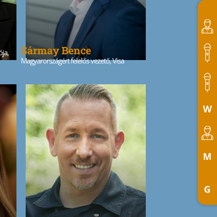
Sármay Bence
ója,
Magyarországért felelős vezető, Visa
W
M
G