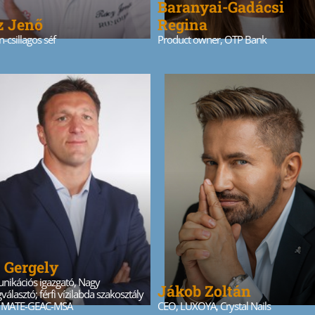
Baranyai-Gadácsi
z Jenő
Regina
n-csillagos séf
Product owner, OTP Bank
 Gergely
ikációs igazgató, Nagy
Jákob Zoltán
választó; férfi vízilabda szakosztály
, MATE-GEAC-MSA
CEO, LUXOYA, Crystal Nails