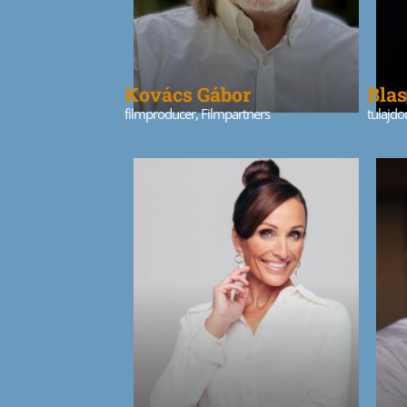
Kovács Gábor
Blas
filmproducer, Filmpartners
tulajd