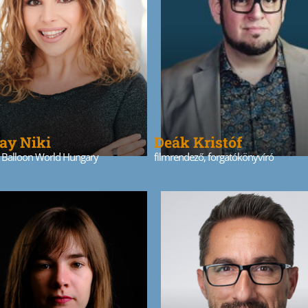
ay Niki
Deák Kristóf
, Balloon World Hungary
filmrendező, forgatókönyvíró