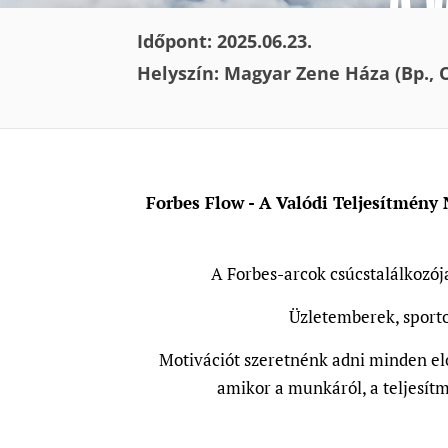
Időpont: 2025.06.23.
Helyszín: Magyar Zene Háza (Bp., O
Forbes Flow - A Valódi Teljesítmény 
A Forbes-arcok csúcstalálkozój
Üzletemberek, sporto
Motivációt szeretnénk adni minden elő
amikor a munkáról, a teljesít