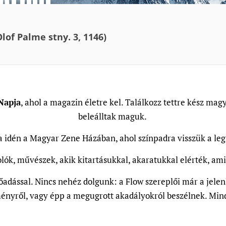
lof Palme stny. 3, 1146)
Napja
, ahol a magazin életre kel. Találkozz tettre kész m
beleálltak maguk.
a idén a Magyar Zene Házában, ahol színpadra visszük a le
lók, művészek, akik kitartásukkal, akaratukkal elérték, ami
adással. Nincs nehéz dolgunk: a Flow szereplői már a jelenl
ményről, vagy épp a megugrott akadályokról beszélnek. Min