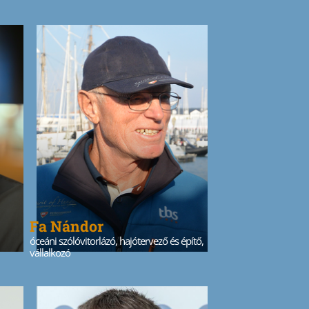
Fa Nándor
óceáni szólóvitorlázó, hajótervező és építő,
vállalkozó