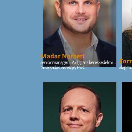
Madar Norbert
Forr
senior manager – A digitális kereskedelmi
tanácsadás vezetője, PwC
alapító