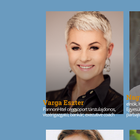
Nag
Varga Eszter
elnök, 
PannonHitel cégcsoport társtulajdonos,
Egyesül
vezérigazgató; bankár; executive coach
párbajt