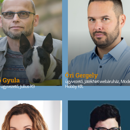
Őri Gergely
ő Gyula
ügyvezető, JátékNet webáruház, Mode
, ügyvezető, Julius-K9
Hobby Kft.