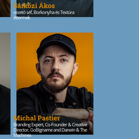
Sárközi Ákos
vezető séf, Borkonyha és Textúra
éttermek
Michal Pastier
Branding Expert, Co-Founder & Creative
Director, GoBigname and Darwin & The
Machines