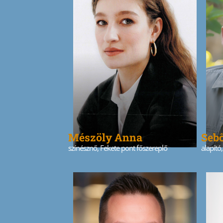
Mészöly Anna
Seb
színésznő, Fekete pont főszereplő
alapító