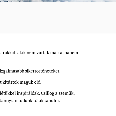
agyarokkal, akik nem vártak másra, hanem
gizgalmasabb sikertörténeteket.
t kitűztek maguk elé.
étükkel inspirálóak. Csillog a szemük,
dannyian tudunk tőlük tanulni.