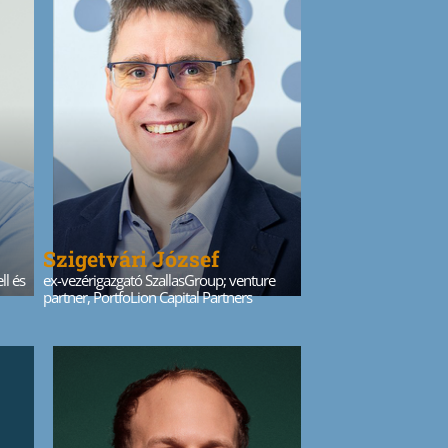
Szigetvári József
ll és
ex-vezérigazgató SzallasGroup; venture
partner, PortfoLion Capital Partners