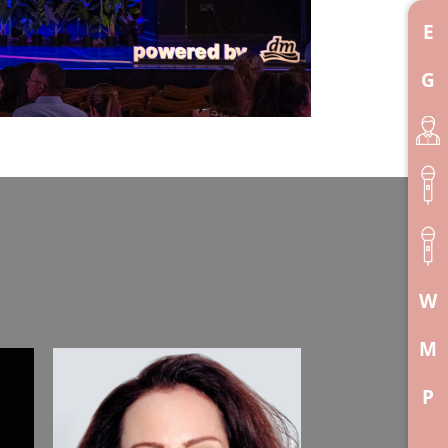
E
G
W
M
P