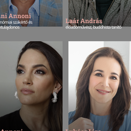
nni Annoni
Laár András
nómiai szakértő és
mtulajdonos
előadóművész, buddhista tanító