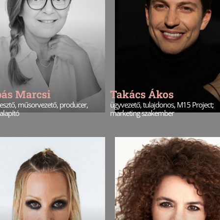
bás Marcsi
Takács Ákos
esztő, műsorvezető, producer,
ügyvezető, tulajdonos, M15 Project;
alapító
marketing szakember