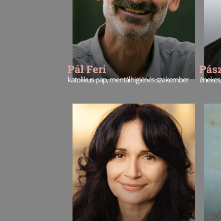
Pál Feri
Pás
katolikus pap, mentálhigiénés szakember
énekes,