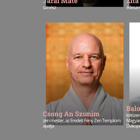
Járai Máté
Zit
színész
édesany
Bal
Csong An Szunim
kétszer
zen mester, az Eredeti Fény Zen Templom
Magyar
apátja
Diákspo