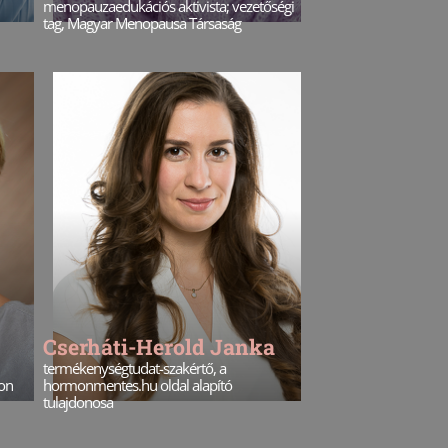
menopauzaedukációs aktivista; vezetőségi
tag, Magyar Menopausa Társaság
Cserháti-Herold Janka
termékenységtudat-szakértő, a
on
hormonmentes.hu oldal alapító
tulajdonosa