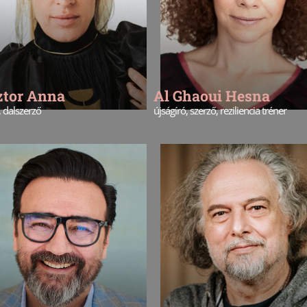
ztor Anna
Al Ghaoui Hesna
 dalszerző
újságíró, szerző, reziliencia tréner