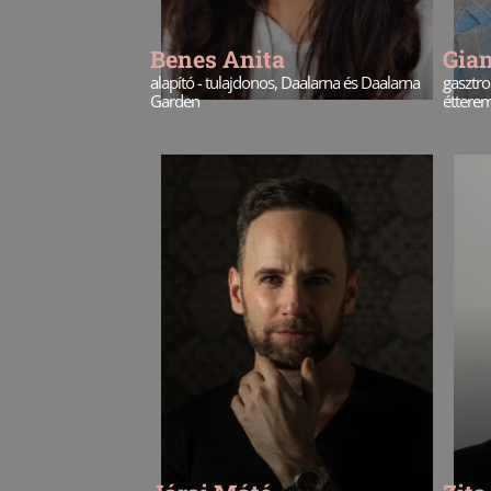
Benes Anita
Gia
alapító - tulajdonos, Daalarna és Daalarna
gasztro
Garden
éttere