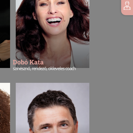
Dobó Kata
színésznő, rendező, okleveles coach