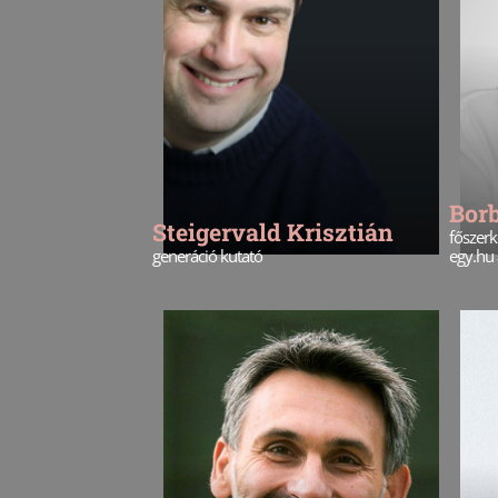
Bor
Steigervald Krisztián
főszerk
generáció kutató
egy.hu 