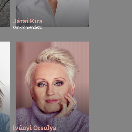
Járai Kíra
szinkronrendező
Iványi Orsolya