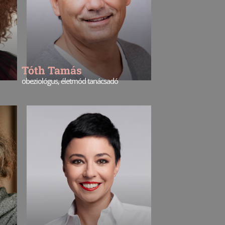
Tóth Tamás
obeziológus, életmód tanácsadó