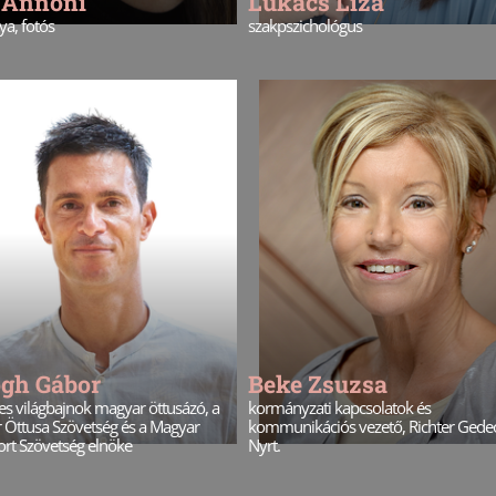
a Annoni
Lukács Liza
a, fotós
szakpszichológus
ogh Gábor
Beke Zsuzsa
es világbajnok magyar öttusázó, a
kormányzati kapcsolatok és
 Öttusa Szövetség és a Magyar
kommunikációs vezető, Richter Gede
rt Szövetség elnöke
Nyrt.