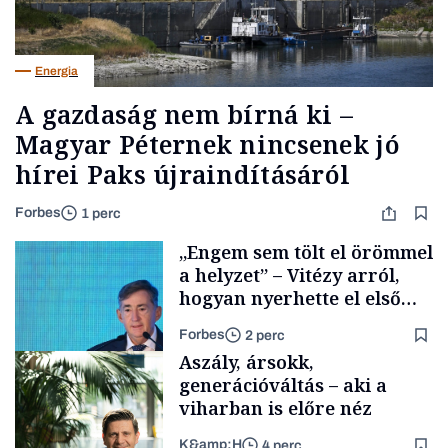
Energia
A gazdaság nem bírná ki –
Magyar Péternek nincsenek jó
hírei Paks újraindításáról
Forbes
1 perc
„Engem sem tölt el örömmel
a helyzet” – Vitézy arról,
hogyan nyerhette el első
tenderét Mészárosék cége a
Forbes
2 perc
Tisza-kormány alatt
Aszály, ársokk,
generációváltás – aki a
viharban is előre néz
K&amp;H
4 perc