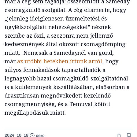
már a cég sem tagadja: összeomlott a Sameday
csomagküldő szolgálat. A cég elismerte, hogy
„jelenleg ideiglenesen üzemeltetési és
ügyfélszolgálati nehézségekkel” néznek
szembe az őszi, a szezonra nem jellemző
kedvezmények által okozott csomagdömping
miatt. Nemcsak a Samedaynél van gond,
már
az utóbbi hetekben írtunk arról
, hogy
súlyos fennakadások tapasztalhatók a
legnagyobb hazai csomagküldő-szolgáltatónál
is a küldemények kiszállításában, elsősorban a
drasztikusan megnövekedett kezelendő
csomagmennyiség, és a Temuval kötött
megállapodásuk miatt.
2024. 10. 18.
perc