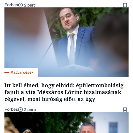
Forbes
2 perc
Magyar cégek
Itt kell élned, hogy elhidd: épületrombolásig
fajult a vita Mészáros Lőrinc bizalmasának
cégével, most bíróság előtt az ügy
Forbes
2 perc