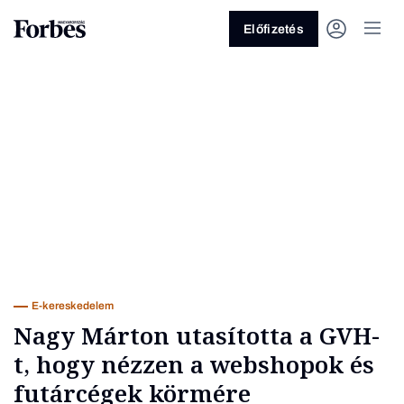
Előfizetés
Vagy fedezze fel a következő
témákat
Üzlet
Pénz
Zöld
Legyél jobb!
E-kereskedelem
Nagy Márton utasította a GVH-
t, hogy nézzen a webshopok és
futárcégek körmére