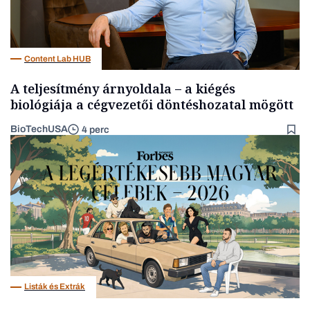
Content Lab HUB
A teljesítmény árnyoldala – a kiégés
biológiája a cégvezetői döntéshozatal mögött
BioTechUSA
4 perc
Listák és Extrák