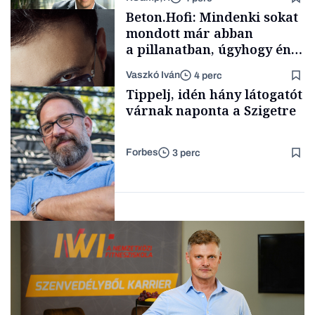
Elszámoltatás
Beton.Hofi: Mindenki sokat
mondott már abban
a pillanatban, úgyhogy én
a legsarkosabb
Vaszkó Iván
4 perc
gondolataimat akartam
TÁMOGATÓI
Tippelj, idén hány látogatót
TARTALOM
kimondani
várnak naponta a Szigetre
Forbes
3 perc
Forbes-sztori
Kultúra