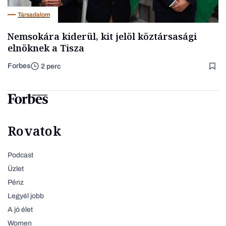
Társadalom
Nemsokára kiderül, kit jelöl köztársasági
elnöknek a Tisza
Forbes
2 perc
Rovatok
Podcast
Üzlet
Pénz
Legyél jobb
A jó élet
Women