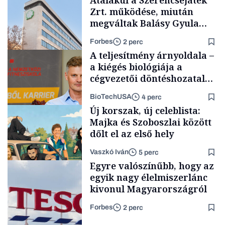
Átalakul a Szerencsejáték
Zrt. működése, miután
megváltak Balásy Gyula
cégétől
Forbes
2 perc
A teljesítmény árnyoldala –
a kiégés biológiája a
cégvezetői döntéshozatal
mögött
BioTechUSA
4 perc
Társadalom
Új korszak, új celeblista:
Majka és Szoboszlai között
dőlt el az első hely
Vaszkó Iván
5 perc
Content Lab HUB
Egyre valószínűbb, hogy az
egyik nagy élelmiszerlánc
kivonul Magyarországról
Forbes
2 perc
Lista