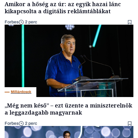
Amikor a hőség az úr: az egyik hazai lánc
kikapcsolta a digitális reklámtáblákat
Forbes
2 perc
Milliárdosok
„Még nem késő” – ezt üzente a miniszterelnök
a leggazdagabb magyarnak
Forbes
2 perc