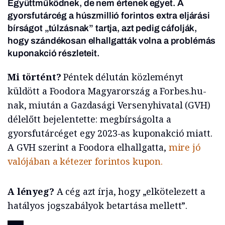
Együttműködnek, de nem értenek egyet. A
gyorsfutárcég a húszmillió forintos extra eljárási
bírságot „túlzásnak” tartja, azt pedig cáfolják,
hogy szándékosan elhallgatták volna a problémás
kuponakció részleteit.
Mi történt?
Péntek délután közleményt
küldött a Foodora Magyarország a Forbes.hu-
nak, miután a Gazdasági Versenyhivatal (GVH)
délelőtt bejelentette: megbírságolta a
gyorsfutárcéget egy 2023-as kuponakció miatt.
A GVH szerint a Foodora elhallgatta,
mire jó
valójában a kétezer forintos kupon.
A lényeg?
A cég azt írja, hogy „elkötelezett a
hatályos jogszabályok betartása mellett”.