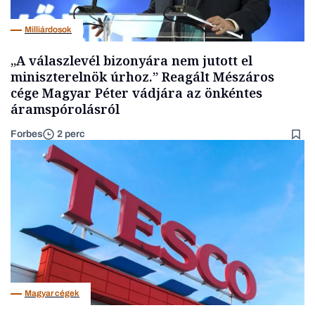
Milliárdosok
„A válaszlevél bizonyára nem jutott el
miniszterelnök úrhoz.” Reagált Mészáros
cége Magyar Péter vádjára az önkéntes
áramspórolásról
Forbes
2 perc
Magyar cégek