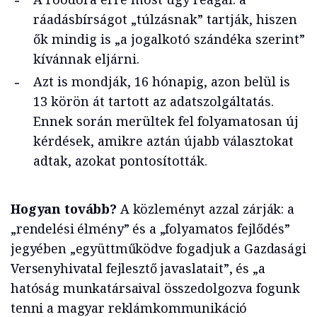
ráadásbírságot „túlzásnak” tartják, hiszen
ők mindig is „a jogalkotó szándéka szerint”
kívánnak eljárni.
Azt is mondják, 16 hónapig, azon belül is
13 körön át tartott az adatszolgáltatás.
Ennek során merültek fel folyamatosan új
kérdések, amikre aztán újabb választokat
adtak, azokat pontosították.
Hogyan tovább?
A közleményt azzal zárják: a
„rendelési élmény” és a „folyamatos fejlődés”
jegyében „együttműködve fogadjuk a Gazdasági
Versenyhivatal fejlesztő javaslatait”, és „a
hatóság munkatársaival összedolgozva fogunk
tenni a magyar reklámkommunikáció