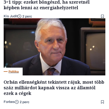
3+1 tipp: ezeket böngészd, ha szeretnél
képben lenni az energiahelyzettel
Kis Judit
2 perc
Politika
Orbán ellenségként tekintett rájuk, most több
száz milliárdot kapnak vissza az államtól
ezek a cégek
Forbes
2 perc