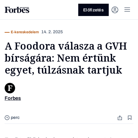
Előfizetés
14. 2. 2025
E-kereskedelem
A Foodora válasza a GVH
bírságára: Nem értünk
egyet, túlzásnak tartjuk
Vagy fedezze fel a következő
témákat
Forbes
Üzlet
Pénz
Zöld
Legyél jobb!
perc