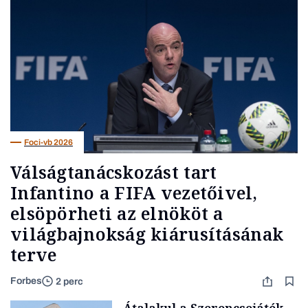
Foci-vb 2026
Válságtanácskozást tart
Infantino a FIFA vezetőivel,
elsöpörheti az elnököt a
világbajnokság kiárusításának
terve
Forbes
2 perc