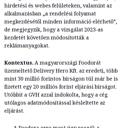
hirdetési és webes felületeken, valamint az
alkalmazásban „a rendelési folyamat
megkezdésétől minden információ elérhető”,
de megjegyzik, hogy a vizsgálat 2023-as
kezdetét követően módosították a
reklámanyagokat.
Kontextus.
A magyarországi Foodorát
üzemeltető Delivery Hero Kft. az eredeti, több
mint 30 millió forintos bírságon túl már be is
fizetett egy 20 milliós forint eljárási bírságot.
Utóbbit a GVH azzal indokolta, hogy a cég
utólagos adatmódosítással késleltette az
eljárást.
A Foodora erre most úgy reagál: a