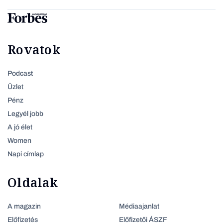
Rovatok
Podcast
Üzlet
Pénz
Legyél jobb
A jó élet
Women
Napi címlap
Oldalak
A magazin
Médiaajanlat
Előfizetés
Előfizetői ÁSZF