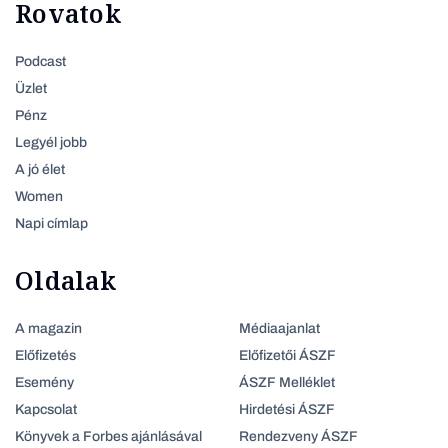
Rovatok
Podcast
Üzlet
Pénz
Legyél jobb
A jó élet
Women
Napi címlap
Oldalak
A magazin
Médiaajanlat
Előfizetés
Előfizetői ÁSZF
Esemény
ÁSZF Melléklet
Kapcsolat
Hirdetési ÁSZF
Könyvek a Forbes ajánlásával
Rendezveny ÁSZF