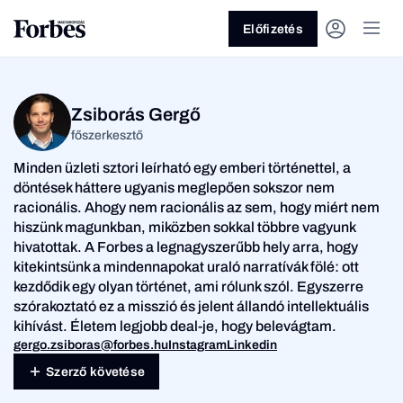
Előfizetés
Zsiborás Gergő
főszerkesztő
Minden üzleti sztori leírható egy emberi történettel, a
döntések háttere ugyanis meglepően sokszor nem
racionális. Ahogy nem racionális az sem, hogy miért nem
hiszünk magunkban, miközben sokkal többre vagyunk
Vagy fedezze fel a
hivatottak. A Forbes a legnagyszerűbb hely arra, hogy
kitekintsünk a mindennapokat uraló narratívák fölé: ott
Üzlet
Pénz
kezdődik egy olyan történet, ami rólunk szól. Egyszerre
szórakoztató ez a misszió és jelent állandó intellektuális
kihívást. Életem legjobb deal-je, hogy belevágtam.
gergo.zsiboras@forbes.hu
Instagram
Linkedin
Szerző követése