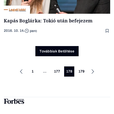
Legyél jobb!
Kapás Boglárka: Tokió után befejezem
2016. 10. 14.
perc
Továbbiak Betöltése
1
…
177
178
179