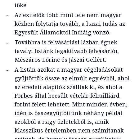
tőke.
Az exitelők több mint fele nem magyar
kézben folytatja tovább, a hazai tudás az
Egyesült Államoktól Indiáig vonzó.
Továbbra is felvásárlási lázban égnek
tavalyi listánk legaktívabb felvásárlói,
Mészáros Lőrinc és Jászai Gellért.
A listán azokat a magyar cégeladásokat
gyűjtöttük össze az elmúlt egy évből, ahol
az eredeti alapítók szálltak ki, és ahol a
Forbes által becsült vételár félmilliárd
forint felett lehetett. Mint minden évben,
idén is összegyűjtöttünk néhány példát
azokból a nagy üzletekből is, amik
klasszikus értelemben nem számítanak