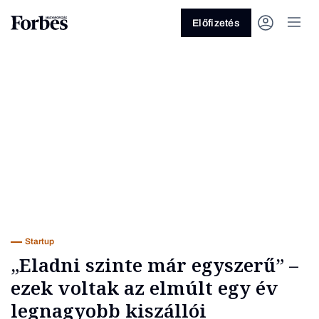
Előfizetés
Vagy fedezze fel a következő
témákat
Üzlet
Pénz
Zöld
Legyél jobb!
Startup
„Eladni szinte már egyszerű” –
ezek voltak az elmúlt egy év
legnagyobb kiszállói