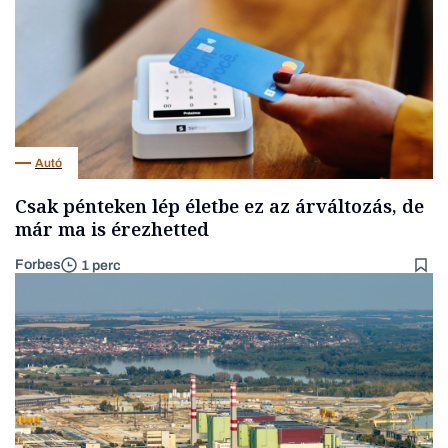
Autó
Csak pénteken lép életbe ez az árváltozás, de
már ma is érezhetted
Forbes
1 perc