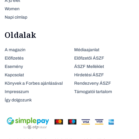
A jó élet
Women
Napi címlap
Oldalak
A magazin
Médiaajanlat
Előfizetés
Előfizetői ÁSZF
Esemény
ÁSZF Melléklet
Kapcsolat
Hirdetési ÁSZF
Könyvek a Forbes ajánlásával
Rendezveny ÁSZF
Impresszum
Támogatói tartalom
Így dolgozunk