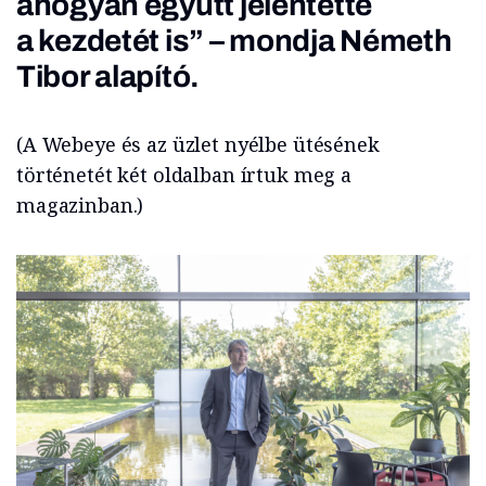
ahogyan együtt jelentette
a kezdetét is” – mondja Németh
Tibor alapító.
(A Webeye és az üzlet nyélbe ütésének
történetét két oldalban írtuk meg a
magazinban.)