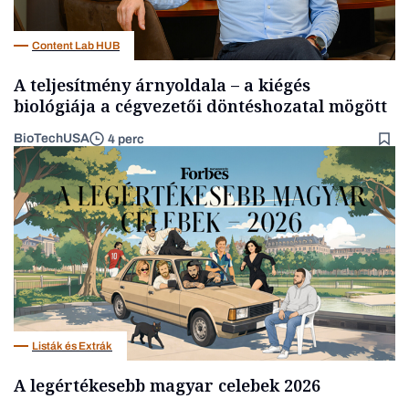
Content Lab HUB
A teljesítmény árnyoldala – a kiégés
biológiája a cégvezetői döntéshozatal mögött
BioTechUSA
4 perc
Listák és Extrák
A legértékesebb magyar celebek 2026