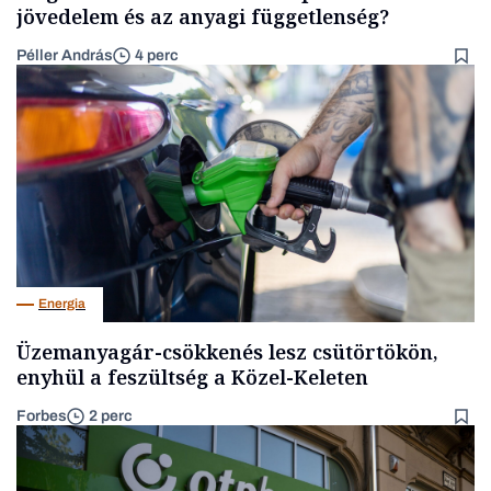
jövedelem és az anyagi függetlenség?
Péller András
4 perc
Energia
Üzemanyagár-csökkenés lesz csütörtökön,
enyhül a feszültség a Közel-Keleten
Forbes
2 perc