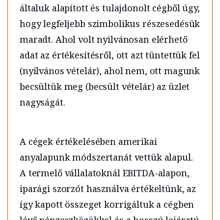
általuk alapított és tulajdonolt cégből úgy,
hogy legfeljebb szimbolikus részesedésük
maradt. Ahol volt nyilvánosan elérhető
adat az értékesítésről, ott azt tüntettük fel
(nyilvános vételár), ahol nem, ott magunk
becsültük meg (becsült vételár) az üzlet
nagyságát.
A cégek értékelésében amerikai
anyalapunk módszertanát vettük alapul.
A termelő vállalatoknál EBITDA-alapon,
iparági szorzót használva értékeltünk, az
így kapott összeget korrigáltuk a cégben
lévő pénzeszközökkel és a hosszú lejáratú