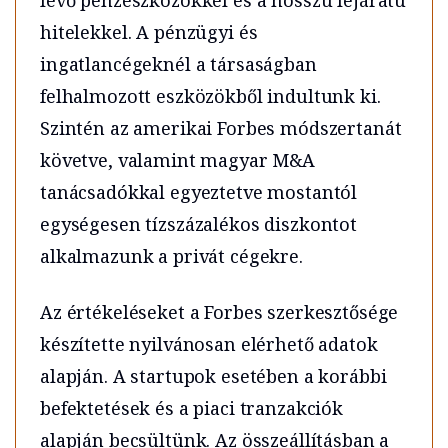
hitelekkel. A pénzügyi és
ingatlancégeknél a társaságban
felhalmozott eszközökből indultunk ki.
Szintén az amerikai Forbes módszertanát
követve, valamint magyar M&A
tanácsadókkal egyeztetve mostantól
egységesen tízszázalékos diszkontot
alkalmazunk a privát cégekre.
Az értékeléseket a Forbes szerkesztősége
készítette nyilvánosan elérhető adatok
alapján. A startupok esetében a korábbi
befektetések és a piaci tranzakciók
alapján becsültünk. Az összeállításban a