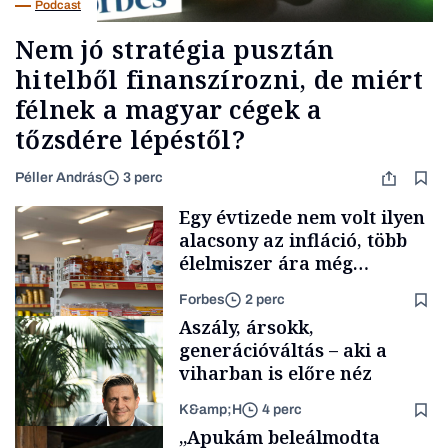
Podcast
Nem jó stratégia pusztán
hitelből finanszírozni, de miért
félnek a magyar cégek a
tőzsdére lépéstől?
Péller András
3 perc
Egy évtizede nem volt ilyen
alacsony az infláció, több
élelmiszer ára még
rohamosan csökken is
Forbes
2 perc
Aszály, ársokk,
generációváltás – aki a
viharban is előre néz
K&amp;H
4 perc
Makro
„Apukám beleálmodta