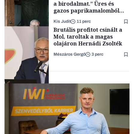
a birodalmat.” Üres és
gazos paprikamalomból
lett az igazi családi
Kis Judit
11 perc
fűszersztori
TÁMOGATÓI
Brutális profitot csinált a
TARTALOM
Mol, taroltak a magas
olajáron Hernádi Zsolték
Mészáros Gergő
3 perc
Családi
vállalkozások
Befektetés