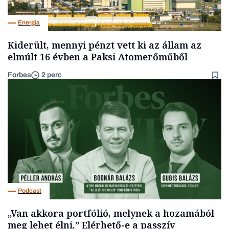
Energia
Kiderült, mennyi pénzt vett ki az állam az
elmúlt 16 évben a Paksi Atomerőműből
Forbes
2 perc
Podcast
„Van akkora portfólió, melynek a hozamából
meg lehet élni.” Elérhető-e a passzív