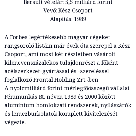
Becsült vételár: 5,5 milliárd forint
Vevő: Kész Csoport
Alapítás: 1989
A Forbes legértékesebb magyar cégeket
rangsoroló listáin már évek óta szerepel a Kész
Csoport, ami most két részletben vásárolt
kilencvenszázalékos tulajdonrészt a főként
acélszerkezet-gyártással és -szereléssel
foglalkozó Frontal Holding Zrt.-ben.
A nyolcmilliárd forint mérlegfőösszegű vállalat
Fémmunkás Rt. néven 1989 és 2000 között
alumínium homlokzati rendszerek, nyílászárók
és lemezburkolatok komplett kivitelezését
végezte.