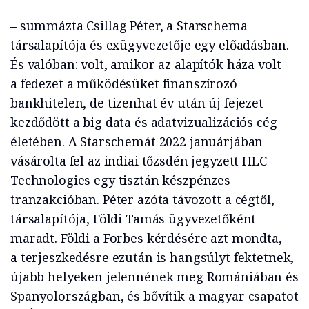
– summázta Csillag Péter, a Starschema
társalapítója és exügyvezetője egy előadásban.
És valóban: volt, amikor az alapítók háza volt
a fedezet a működésüket finanszírozó
bankhitelen, de tizenhat év után új fejezet
kezdődött a big data és adatvizualizációs cég
életében. A Starschemát 2022 januárjában
vásárolta fel az indiai tőzsdén jegyzett HLC
Technologies egy tisztán készpénzes
tranzakcióban. Péter azóta távozott a cégtől,
társalapítója, Földi Tamás ügyvezetőként
maradt. Földi a Forbes kérdésére azt mondta,
a terjeszkedésre ezután is hangsúlyt fektetnek,
újabb helyeken jelennének meg Romániában és
Spanyolországban, és bővítik a magyar csapatot