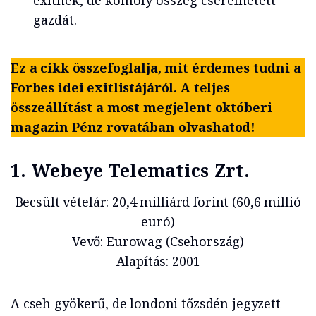
exitnek, de komoly összeg cserélhetett
gazdát.
Ez a cikk összefoglalja, mit érdemes tudni a
Forbes idei exitlistájáról. A teljes
összeállítást a most megjelent októberi
magazin Pénz rovatában olvashatod!
1. Webeye Telematics Zrt.
Becsült vételár: 20,4 milliárd forint (60,6 millió
euró)
Vevő: Eurowag (Csehország)
Alapítás: 2001
A cseh gyökerű, de londoni tőzsdén jegyzett