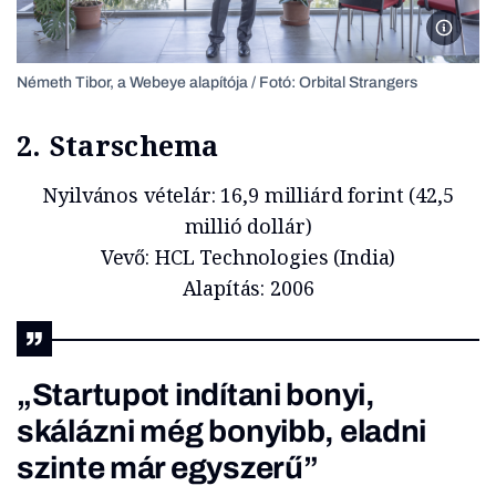
Németh 
Németh Tibor, a Webeye alapítója / Fotó: Orbital Strangers
2. Starschema
Nyilvános vételár: 16,9 milliárd forint (42,5
millió dollár)
Vevő: HCL Technologies (India)
Alapítás: 2006
„Startupot indítani bonyi,
skálázni még bonyibb, eladni
szinte már egyszerű”