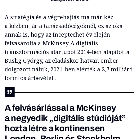
A stratégia és a végrehajtás ma már kéz
a kézben jár a tanácsadócégeknél, ez az oka
annak is, hogy az Inceptechet év elején
felvásárolta a McKinsey. A digitális
transzformációs startupot 2014-ben alapította
Buslig György, az eladáskor hatvan ember
dolgozott náluk, 2021-ben elérték a 2,7 milliárd
forintos árbevételt.
A felvásárlással a McKinsey
a negyedik „digitális stúdióját”
hozta létre a kontinensen
London, Berlin és Stockholm