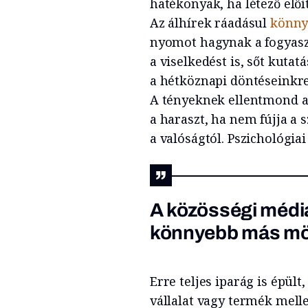
hatékonyak, ha létező előí
Az álhírek ráadásul
könny
nyomot hagynak a fogyaszt
a viselkedést is, sőt kuta
a hétköznapi döntéseinkre
A tényeknek ellentmond a
a haraszt, ha nem fújja a s
a valóságtól. Pszichológia
A közösségi médi
könnyebb más mög
Erre teljes iparág is épült
vállalat vagy termék melle