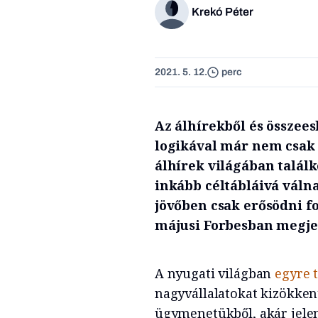
Krekó Péter
2021. 5. 12.
perc
Az álhírekből és összee
logikával már nem csak 
álhírek világában találk
inkább céltábláivá váln
jövőben csak erősödni fog
májusi Forbesban megj
A nyugati világban
egyre 
nagyvállalatokat kizökken
ügymenetükből, akár jelen