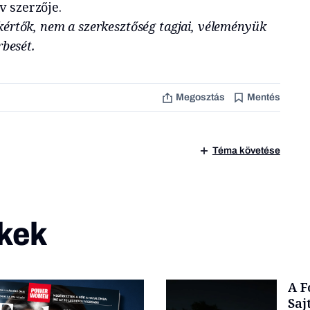
 szerzője.
kértők, nem a szerkesztőség tagjai, véleményük
rbesét.
Megosztás
Mentés
Téma követése
kek
A F
Saj