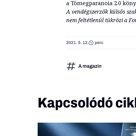
a
Tömegparanoia 2.0
könyv
A vendégszerzők külsős sza
nem feltétlenül tükrözi a Fo
2021. 5. 12.
perc
A magazin
Kapcsolódó cik