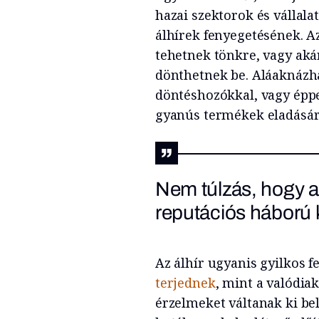
hazai szektorok és vállala
álhírek fenyegetésének. Az
tehetnek tönkre, vagy akár
dönthetnek be. Aláaknázhat
döntéshozókkal, vagy éppe
gyanús termékek eladásár
Nem túlzás, hogy a 
reputációs háború 
Az álhír ugyanis gyilkos f
terjednek
, mint a valódia
érzelmeket váltanak ki be