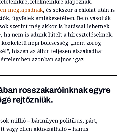
téleteinkre, félelmeinkre alapoznak.
en megtapadnak
, és sokszor a cáfolat után is
ók, ügyfelek emlékezetében. Befolyásolják
tások szerint még akkor is hatással lehetnek
, ha nem is adunk hitelt a híreszteléseknek.
 közkeletű népi bölcsesség: „nem zörög
zél”, hiszen az álhír teljesen elszakadhat
i értelemben azonban sajnos igaz.
ában rosszakaróinknak egyre
é rejtőzniük.
, sok millió – bármilyen politikus, párt,
tt vagy ellen aktivizálható – hamis