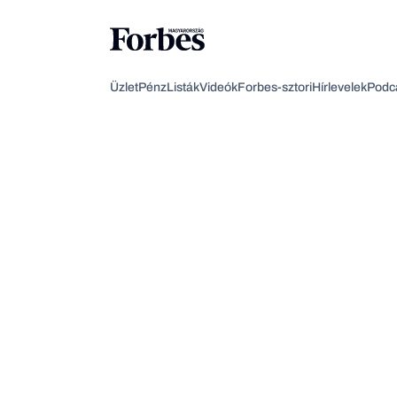
Üzlet
Pénz
Listák
Videók
Forbes-sztori
Hírlevelek
Podc