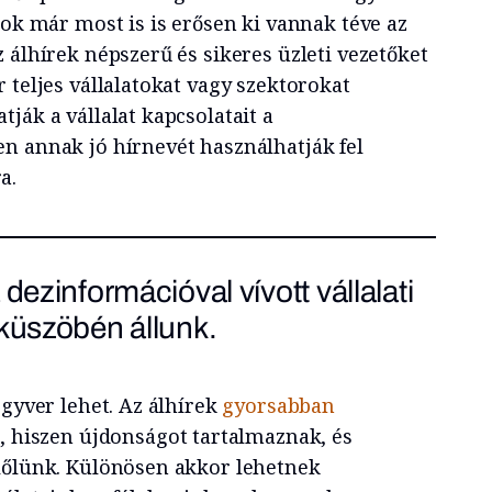
tok már most is is erősen ki vannak téve az
 álhírek népszerű és sikeres üzleti vezetőket
 teljes vállalatokat vagy szektorokat
ják a vállalat kapcsolatait a
n annak jó hírnevét használhatják fel
a.
dezinformációval vívott vállalati
küszöbén állunk.
egyver lehet. Az álhírek
gyorsabban
k, hiszen újdonságot tartalmaznak, és
lőlünk. Különösen akkor lehetnek