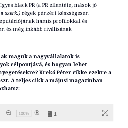
Egyes black PR (a PR ellentéte, mások jó
 a
szerk.)
cégek pénzért készségesen
eputációjának hamis profilokkal és
ben és még inkább riválisának
ak maguk a nagyvállalatok is
ok célpontjává, és hogyan lehet
enyegetésekre? Krekó Péter cikke ezekre a
szt. A teljes cikk a májusi magazinban
ozhatsz: