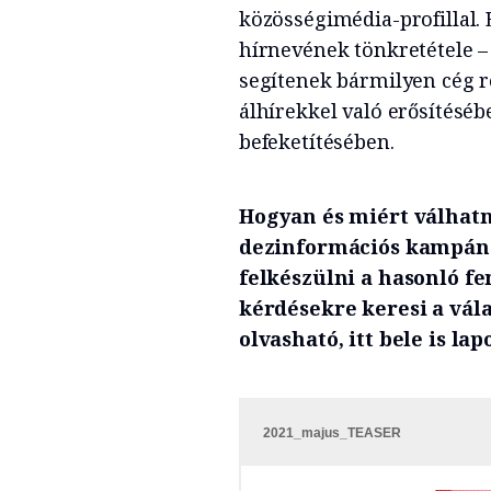
közösségimédia-profillal. 
hírnevének tönkretétele –
segítenek bármilyen cég r
álhírekkel való erősítésé
befeketítésében.
Hogyan és miért válhatn
dezinformációs kampány
felkészülni a hasonló f
kérdésekre keresi a vála
olvasható, itt bele is lap