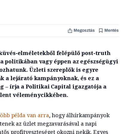
Megosztás
Mentés
sküvés-elméletekből felépülő post-truth
a politikában vagy éppen az egészségügyi
ozhatunk. Üzleti szereplők is egyre
ak a lejárató kampányoknak, és ez a
 – írja a Politikai Capital igazgatója a
elent véleménycikkében.
több példa van arra
, hogy álhírkampányok
tenek az üzlet megzavarásával a napi
tős profitveszteséget okozni nekik. Egyes