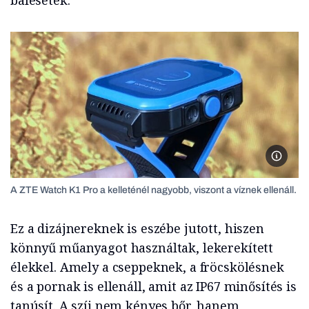
balesetek.
A ZTE W
A ZTE Watch K1 Pro a kelleténél nagyobb, viszont a víznek ellenáll.
Ez a dizájnereknek is eszébe jutott, hiszen
könnyű műanyagot használtak, lekerekített
élekkel. Amely a cseppeknek, a fröcskölésnek
és a pornak is ellenáll, amit az IP67 minősítés is
tanúsít. A szíj nem kényes bőr, hanem