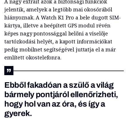
A nagy extráit azok a biztonsági funkciók
jelentik, amelyek a legtöbb mai okosórából
hiányoznak. A Watch K1 Pro a bele dugott SIM-
kártya, illetve a beépített GPS modul révén
képes nagy pontossággal belőni a viselője
tartózkodási helyét, a kapott információkat
pedig mobilnet segítségével juttatja el a már
említett okostelefonra.
Ebből fakadóan a szülő a világ
bármely pontjáról ellenőrizheti,
hogy hol van az óra, és így a
gyerek.