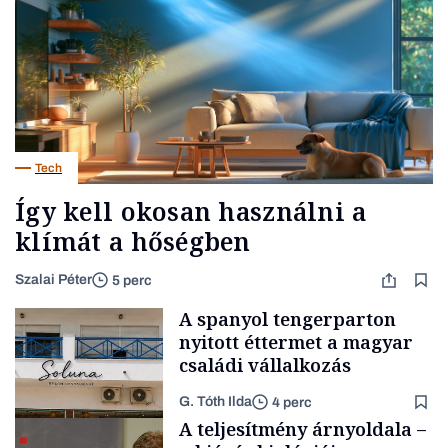
Tech
Így kell okosan használni a
klímát a hőségben
Szalai Péter
5 perc
A spanyol tengerparton
nyitott éttermet a magyar
családi vállalkozás
G. Tóth Ilda
4 perc
A teljesítmény árnyoldala –