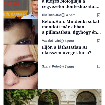
a kiégés biológiája a
cégvezetői döntéshozatal
mögött
BioTechUSA
4 perc
Gasztró
Beton.Hofi: Mindenki sokat
mondott már abban
a pillanatban, úgyhogy én
a legsarkosabb
Vaszkó Iván
4 perc
gondolataimat akartam
Content Lab HUB
Eljön a láthatatlan AI
kimondani
okosszemüvegek kora?
Szalai Péter
7 perc
Forbes-sztori
AI