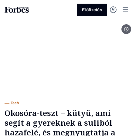
Előfizetés
Szal
Vagy fedezze fel a következő
témákat
Üzlet
Pénz
Zöld
Legyél jobb!
Tech
Okosóra-teszt – kütyü, ami
segít a gyereknek a suliból
hazafelé, és megnyugtatja a