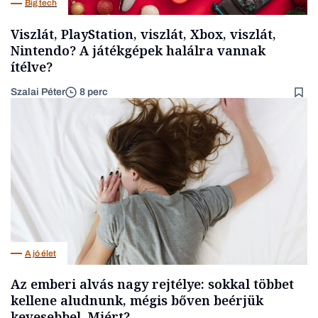
Big tech
Viszlát, PlayStation, viszlát, Xbox, viszlát,
Nintendo? A játékgépek halálra vannak
ítélve?
Szalai Péter
8 perc
A jó élet
Az emberi alvás nagy rejtélye: sokkal többet
kellene aludnunk, mégis bőven beérjük
kevesebbel. Miért?