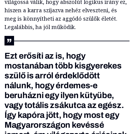
világossá válik, hogy abszolút logikus irány ez,
hiszen a karra szíjazva nehéz elveszteni, és
meg is könnyítheti az aggódó szülők életét.
Legalábbis, ha jól működik.
Ezt erősíti az is, hogy
mostanában több kisgyerekes
szülő is arról érdeklődött
nálunk, hogy érdemes-e
beruházni egy ilyen kütyübe,
vagy totális zsákutca az egész.
Így kapóra jött, hogy most egy
Magyarországon kevéssé