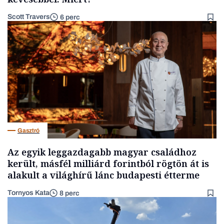
Scott Travers
6 perc
Gasztró
Az egyik leggazdagabb magyar családhoz
került, másfél milliárd forintból rögtön át is
alakult a világhírű lánc budapesti étterme
Tornyos Kata
8 perc