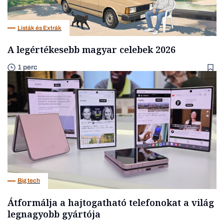
Listák és Extrák
A legértékesebb magyar celebek 2026
1 perc
Big tech
Átformálja a hajtogatható telefonokat a világ
legnagyobb gyártója