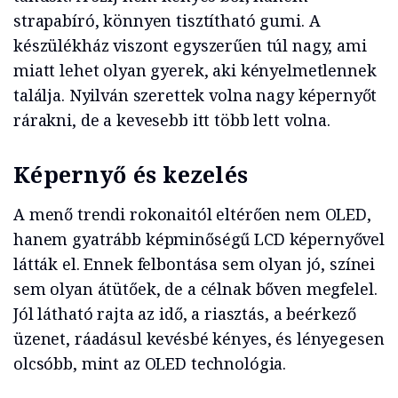
strapabíró, könnyen tisztítható gumi. A
készülékház viszont egyszerűen túl nagy, ami
miatt lehet olyan gyerek, aki kényelmetlennek
találja. Nyilván szerettek volna nagy képernyőt
rárakni, de a kevesebb itt több lett volna.
Képernyő és kezelés
A menő trendi rokonaitól eltérően nem OLED,
hanem gyatrább képminőségű LCD képernyővel
látták el. Ennek felbontása sem olyan jó, színei
sem olyan átütőek, de a célnak bőven megfelel.
Jól látható rajta az idő, a riasztás, a beérkező
üzenet, ráadásul kevésbé kényes, és lényegesen
olcsóbb, mint az OLED technológia.