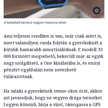
Szalai 
A beépített kamera nagyon hasznos lehet.
Ami teljesen rendben is van, már csak azért is,
mert valamilyen csoda folytán a gyerekeknél a
kütyük hamarabb amortizálódnak. E modell 33
000 forintért megvehető, bekerült már az egyik
nagy szolgáltató, a One kínálatába is, és ennyi
pénzért egyáltalán nem nevezhető
túlárazottnak.
Ha valaki a gyerekének venne okos órát, akkor
azt javasoljuk, hogy ne vegyen drága terméket.
Legyen könnyű, bírja a vizet, támogassa a GPS