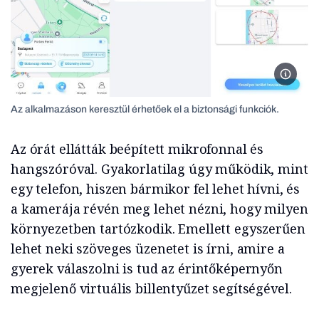
Az alka
Az alkalmazáson keresztül érhetőek el a biztonsági funkciók.
Az órát ellátták beépített mikrofonnal és
hangszóróval. Gyakorlatilag úgy működik, mint
egy telefon, hiszen bármikor fel lehet hívni, és
a kamerája révén meg lehet nézni, hogy milyen
környezetben tartózkodik. Emellett egyszerűen
lehet neki szöveges üzenetet is írni, amire a
gyerek válaszolni is tud az érintőképernyőn
megjelenő virtuális billentyűzet segítségével.