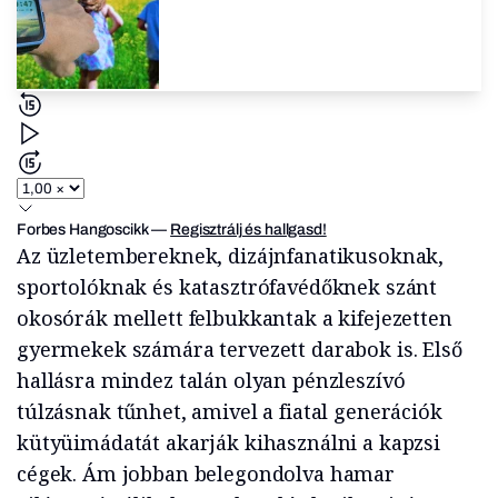
Forbes Hangoscikk
—
Regisztrálj és hallgasd!
Az üzletembereknek, dizájnfanatikusoknak,
sportolóknak és katasztrófavédőknek szánt
okosórák mellett felbukkantak a kifejezetten
gyermekek számára tervezett darabok is. Első
hallásra mindez talán olyan pénzleszívó
túlzásnak tűnhet, amivel a fiatal generációk
kütyüimádatát akarják kihasználni a kapzsi
cégek. Ám jobban belegondolva hamar