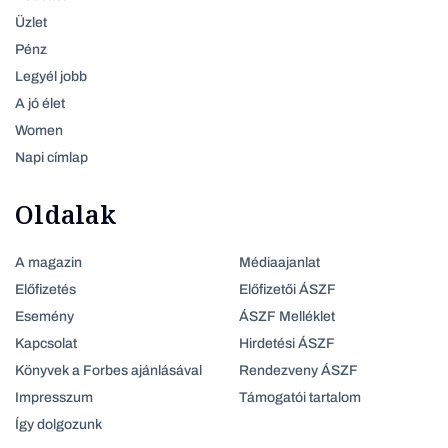
Üzlet
Pénz
Legyél jobb
A jó élet
Women
Napi címlap
Oldalak
A magazin
Médiaajanlat
Előfizetés
Előfizetői ÁSZF
Esemény
ÁSZF Melléklet
Kapcsolat
Hirdetési ÁSZF
Könyvek a Forbes ajánlásával
Rendezveny ÁSZF
Impresszum
Támogatói tartalom
Így dolgozunk