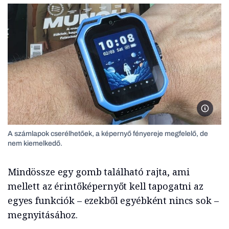
Szalai 
A számlapok cserélhetőek, a képernyő fényereje megfelelő, de
nem kiemelkedő.
Mindössze egy gomb található rajta, ami
mellett az érintőképernyőt kell tapogatni az
egyes funkciók – ezekből egyébként nincs sok –
megnyitásához.