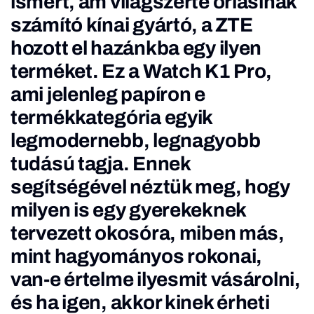
ismert, ám világszerte óriásinak
számító kínai gyártó, a ZTE
hozott el hazánkba egy ilyen
terméket. Ez a Watch K1 Pro,
ami jelenleg papíron e
termékkategória egyik
legmodernebb, legnagyobb
tudású tagja. Ennek
segítségével néztük meg, hogy
milyen is egy gyerekeknek
tervezett okosóra, miben más,
mint hagyományos rokonai,
van-e értelme ilyesmit vásárolni,
és ha igen, akkor kinek érheti