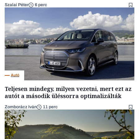
Szalai Péter
6 perc
Autó
Teljesen mindegy, milyen vezetni, mert ezt az
autót a második üléssorra optimalizálták
Zomborácz Iván
11 perc