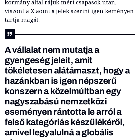
kormány által rájuk mért csapások után,
viszont a Xiaomi a jelek szerint igen keményen
tartja magát.
A vállalat nem mutatja a
gyengeség jeleit, amit
tökéletesen alátámaszt, hogy a
hazánkban is igen népszerű
konszern a közelmúltban egy
nagyszabású nemzetközi
eseményen rántotta le arról a
felső kategóriás készülékéről,
amivel legyalulná a globális