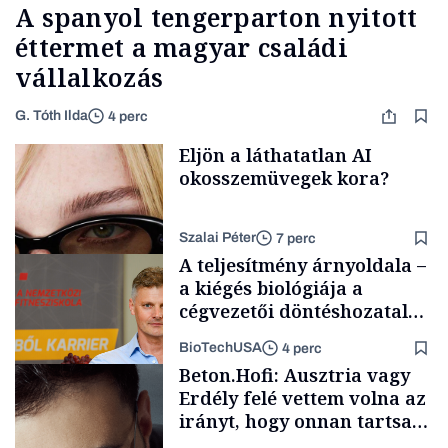
A spanyol tengerparton nyitott
éttermet a magyar családi
vállalkozás
G. Tóth Ilda
4 perc
Eljön a láthatatlan AI
okosszemüvegek kora?
Szalai Péter
7 perc
A teljesítmény árnyoldala –
a kiégés biológiája a
cégvezetői döntéshozatal
mögött
BioTechUSA
4 perc
AI
Beton.Hofi: Ausztria vagy
Erdély felé vettem volna az
irányt, hogy onnan tartsam
lélegeztetőgépen a magyar