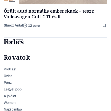
Autó
Őrült autó normális embereknek – teszt:
Volkswagen Golf GTI és R
Sturcz Antal
12 perc
Rovatok
Podcast
Üzlet
Pénz
Legyél jobb
A jó élet
Women
Napi címlap