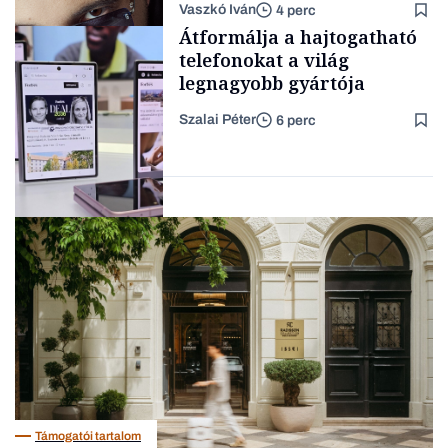
Vaszkó Iván
4 perc
zenét
Content Lab HUB
Átformálja a hajtogatható
telefonokat a világ
legnagyobb gyártója
Szalai Péter
6 perc
Forbes-sztori
Big tech
Támogatói tartalom