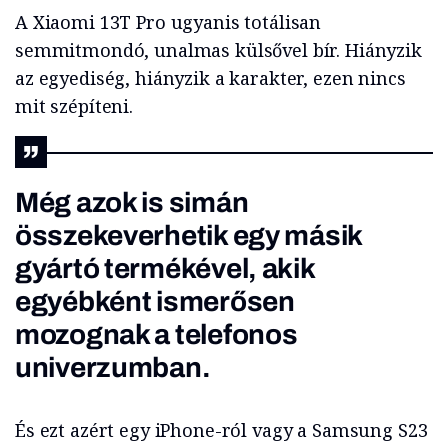
A Xiaomi 13T Pro ugyanis totálisan
semmitmondó, unalmas külsővel bír. Hiányzik
az egyediség, hiányzik a karakter, ezen nincs
mit szépíteni.
Még azok is simán
összekeverhetik egy másik
gyártó termékével, akik
egyébként ismerősen
mozognak a telefonos
univerzumban.
És ezt azért egy iPhone-ról vagy a Samsung S23