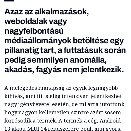
Azaz az alkalmazások,
weboldalak vagy
nagyfelbontású
médiaállományok betöltése egy
pillanatig tart, a futtatásuk során
pedig semmilyen anomália,
akadás, fagyás nem jelentkezik.
A melegedés manapság az egyik legnagyobb
kihívás, ami itt is elég intenzíven jelentkezhet
nagy igénybevétel esetén, de mi arra jutottunk,
hogy nagyon kellemetlen szintre azért sosem
forrósodik a termék. A termék a cég, Android
13 alapú MIUI 14 rendszerére épül, ami gyors,