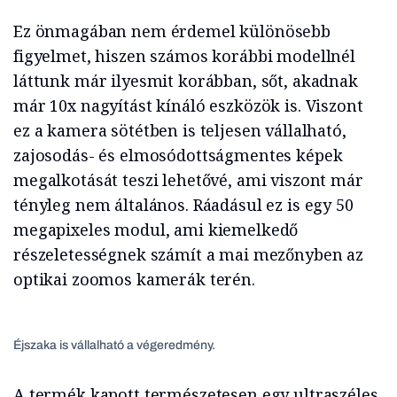
Ez önmagában nem érdemel különösebb
figyelmet, hiszen számos korábbi modellnél
láttunk már ilyesmit korábban, sőt, akadnak
már 10x nagyítást kínáló eszközök is. Viszont
ez a kamera sötétben is teljesen vállalható,
zajosodás- és elmosódottságmentes képek
megalkotását teszi lehetővé, ami viszont már
tényleg nem általános. Ráadásul ez is egy 50
megapixeles modul, ami kiemelkedő
részeletességnek számít a mai mezőnyben az
optikai zoomos kamerák terén.
Éjszaka is vállalható a végeredmény.
A termék kapott természetesen egy ultraszéles