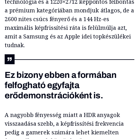
technológia és a 1220×2712 képpontos felbontás
a prémium kategóriában mondjuk átlagos, de a
2600 nites csúcs fényerő és a 144 Hz-es
maximális képfrissítési ráta is felülmúlja azt,
amit a Samsung és az Apple idei topkészülékei
tudnak.
Ez bizony ebben a formában
felfogható egyfajta
erődemonstrációként is.
A nagyobb fényesség miatt a HDR anyagok
visszaadása szebb, a képfrissítési frekvencia
pedig a gamerek számára lehet kiemelten