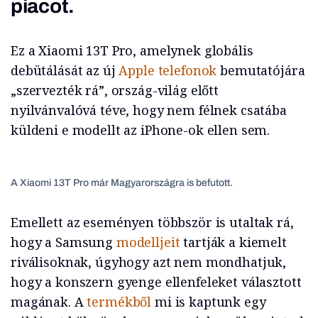
piacot.
Ez a Xiaomi 13T Pro, amelynek globális
debütálását az új
Apple telefonok
bemutatójára
„szervezték rá”, ország-világ előtt
nyilvánvalóvá téve, hogy nem félnek csatába
küldeni e modellt az iPhone-ok ellen sem.
A Xiaomi 13T Pro már Magyarországra is befutott.
Emellett az eseményen többször is utaltak rá,
hogy a Samsung
modelljeit
tartják a kiemelt
riválisoknak, úgyhogy azt nem mondhatjuk,
hogy a konszern gyenge ellenfeleket választott
magának. A
termékből
mi is kaptunk egy