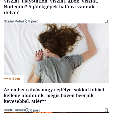
Viszlát, PlayStation, viszlát, Xbox, viszlát,
Nintendo? A játékgépek halálra vannak
ítélve?
Szalai Péter
8 perc
A jó élet
Az emberi alvás nagy rejtélye: sokkal többet
kellene aludnunk, mégis bőven beérjük
kevesebbel. Miért?
Scott Travers
6 perc