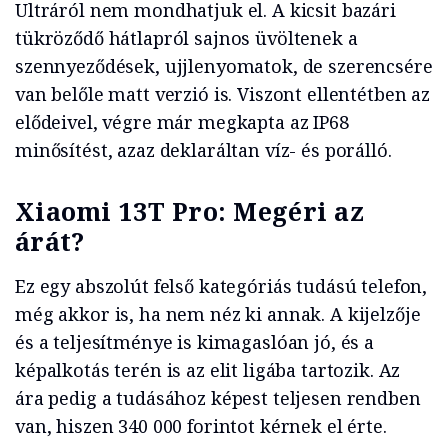
Ultráról nem mondhatjuk el. A kicsit bazári
tükröződő hátlapról sajnos üvöltenek a
szennyeződések, ujjlenyomatok, de szerencsére
van belőle matt verzió is. Viszont ellentétben az
elődeivel, végre már megkapta az IP68
minősítést, azaz deklaráltan víz- és porálló.
Xiaomi 13T Pro: Megéri az
árát?
Ez egy abszolút felső kategóriás tudású telefon,
még akkor is, ha nem néz ki annak. A kijelzője
és a teljesítménye is kimagaslóan jó, és a
képalkotás terén is az elit ligába tartozik. Az
ára pedig a tudásához képest teljesen rendben
van, hiszen 340 000 forintot kérnek el érte.