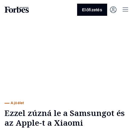
Előfizetés
Vagy fedezze fel a következő
témákat
Üzlet
Pénz
Zöld
Legyél jobb!
A jó élet
Ezzel zúzná le a Samsungot és
az Apple-t a Xiaomi