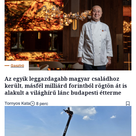
Gasztró
Az egyik leggazdagabb magyar családhoz
került, másfél milliárd forintból rögtön át is
alakult a világhírű lánc budapesti étterme
Tornyos Kata
8 perc