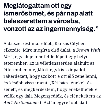
Meglátogattam ott egy
ismerősömet, és pár nap alatt
beleszerettem a városba,
vonzott az az ingermennyiség.”
A dalszerzést már előbb, Kansas Cityben
elkezdte. Mire megírta első dalát, a
Drown With
Me
-t, egy ideje már fel-fellépett egy helyi
étteremben. Ez is véletlenszerűen alakult: az
étteremben meglátott egy kis színpadot,
rákérdezett, hogy szokott-e ott élő zene lenni,
és később visszament. „Két bácsi énekelt és
zenélt, és megkérdeztem, hogy énekelhetek-e
velük egy dalt. Megengedték, és elénekeltem az
Ain’t No Sunshine
-t. Aztán egyre több dalt