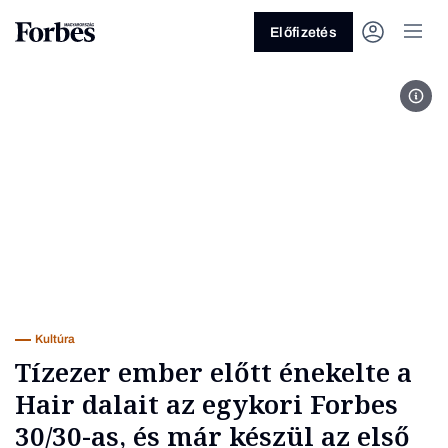
Előfizetés
Urbá
Vagy fedezze fel a következő
témákat
Üzlet
Pénz
Zöld
Legyél jobb!
Kultúra
Tízezer ember előtt énekelte a
Hair dalait az egykori Forbes
30/30-as, és már készül az első