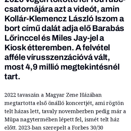
csatornájára azt a videót, amin
Kollár-Klemencz László
Iszom a
bort
című dalát adja elő Barabás
Lőrinccel és Miles Jay-jel a
Kiosk étteremben. A felvétel
afféle vírusszenzációvá vált,
most 4,9 millió megtekintésnél
tart.
2022 tavaszán a Magyar Zene Házában
megtartotta első önálló koncertjét, ami rögtön
telt házas lett, tavaly novemberben pedig már a
Müpa nagytermében lépett fel, ismét telt ház
előtt. 2023-ban szerepelt a Forbes 30/30