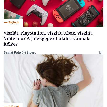
Big tech
Viszlát, PlayStation, viszlát, Xbox, viszlát,
Nintendo? A játékgépek halálra vannak
ítélve?
Szalai Péter
8 perc
A jó élet