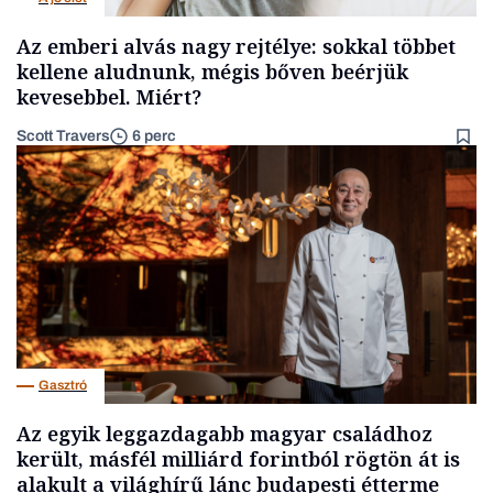
Az emberi alvás nagy rejtélye: sokkal többet
kellene aludnunk, mégis bőven beérjük
kevesebbel. Miért?
Scott Travers
6 perc
Gasztró
Az egyik leggazdagabb magyar családhoz
került, másfél milliárd forintból rögtön át is
alakult a világhírű lánc budapesti étterme