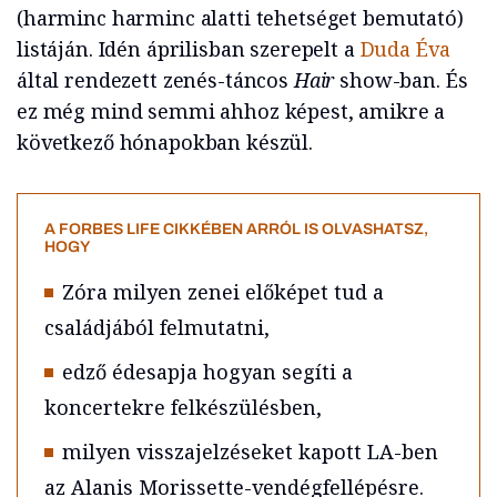
(harminc harminc alatti tehetséget bemutató)
listáján. Idén áprilisban szerepelt a
Duda Éva
által rendezett zenés-táncos
Hair
show-ban. És
ez még mind semmi ahhoz képest, amikre a
következő hónapokban készül.
A FORBES LIFE CIKKÉBEN ARRÓL IS OLVASHATSZ,
HOGY
Zóra milyen zenei előképet tud a
családjából felmutatni,
edző édesapja hogyan segíti a
koncertekre felkészülésben,
milyen visszajelzéseket kapott LA-ben
az Alanis Morissette-vendégfellépésre.