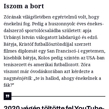
Iszom a bort
Zórának világéletében egyértelmű volt, hogy
énekelni fog. Pedig a huszonnyolc éves énekes-
dalszerző sportolócsaládba született: apja
Urbányi István válogatott labdarúgó és edző.
Bátyja, Kristóf futballösztöndíjjal szerzett
filmes diplomát egy San Franciscó-i egyetemen,
kisebbik bátyja, Kolos pedig szintén az USA-ban
teniszezett és amerikai futballozott. Zóra
viszont már óvodáskorában azt kérdezte a
nagynénjétől: „te is hallod, ahogy énekelnek a
fák?”
2020 végén töltötte fel YouTube-