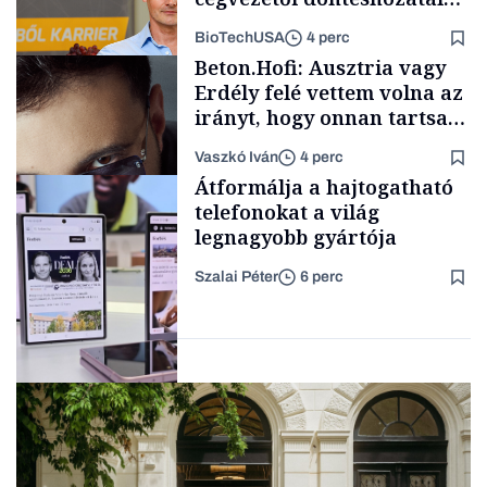
mögött
BioTechUSA
4 perc
AI
Beton.Hofi: Ausztria vagy
Erdély felé vettem volna az
irányt, hogy onnan tartsam
lélegeztetőgépen a magyar
Vaszkó Iván
4 perc
zenét
Content Lab HUB
Átformálja a hajtogatható
telefonokat a világ
legnagyobb gyártója
Szalai Péter
6 perc
Forbes-sztori
Big tech