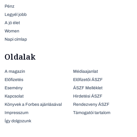
Pénz
Legyél jobb
A jó élet
Women
Napi címlap
Oldalak
A magazin
Médiaajanlat
Előfizetés
Előfizetői ÁSZF
Esemény
ÁSZF Melléklet
Kapcsolat
Hirdetési ÁSZF
Könyvek a Forbes ajánlásával
Rendezveny ÁSZF
Impresszum
Támogatói tartalom
Így dolgozunk