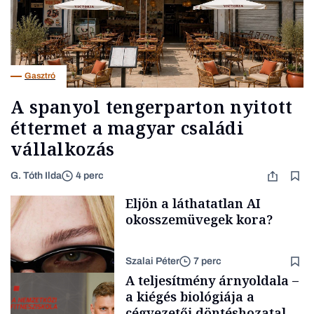
Gasztró
A spanyol tengerparton nyitott
éttermet a magyar családi
vállalkozás
G. Tóth Ilda
4 perc
Eljön a láthatatlan AI
okosszemüvegek kora?
Szalai Péter
7 perc
A teljesítmény árnyoldala –
a kiégés biológiája a
cégvezetői döntéshozatal