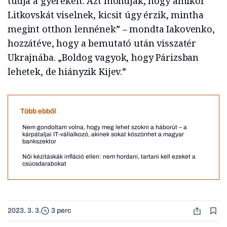
tudja a gyerekeit. Azt mondják, hogy amikor
Litkovskát viselnek, kicsit úgy érzik, mintha
megint otthon lennének” – mondta Iakovenko,
hozzátéve, hogy a bemutató után visszatér
Ukrajnába. „Boldog vagyok, hogy Párizsban
lehetek, de hiányzik Kijev.”
Több ebből
Nem gondoltam volna, hogy meg lehet szokni a háborút – a
kárpátaljai IT-vállalkozó, akinek sokat köszönhet a magyar
bankszektor
Női kézitáskák infláció ellen: nem hordani, tartani kell ezeket a
csúcsdarabokat
2023. 3. 3.
3 perc