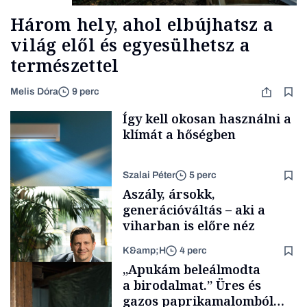
Három hely, ahol elbújhatsz a
világ elől és egyesülhetsz a
természettel
Melis Dóra
9 perc
Így kell okosan használni a
klímát a hőségben
Szalai Péter
5 perc
Aszály, ársokk,
generációváltás – aki a
viharban is előre néz
K&amp;H
4 perc
Tech
„Apukám beleálmodta
a birodalmat.” Üres és
gazos paprikamalomból