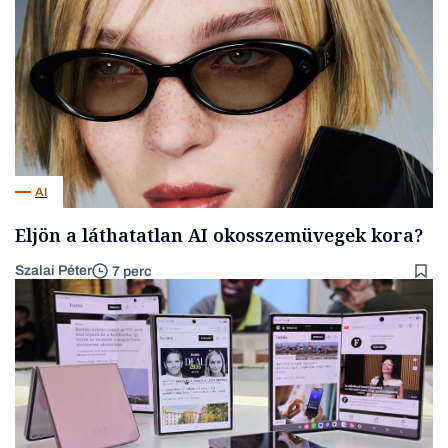
AI
Eljön a láthatatlan AI okosszemüvegek kora?
Szalai Péter
7 perc