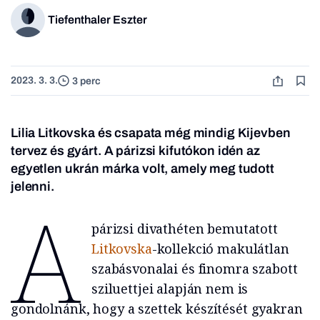
Tiefenthaler Eszter
2023. 3. 3.
3 perc
Lilia Litkovska és csapata még mindig Kijevben
tervez és gyárt. A párizsi kifutókon idén az
egyetlen ukrán márka volt, amely meg tudott
jelenni.
A
párizsi divathéten bemutatott
Litkovska
-kollekció makulátlan
szabásvonalai és finomra szabott
sziluettjei alapján nem is
gondolnánk, hogy a szettek készítését gyakran