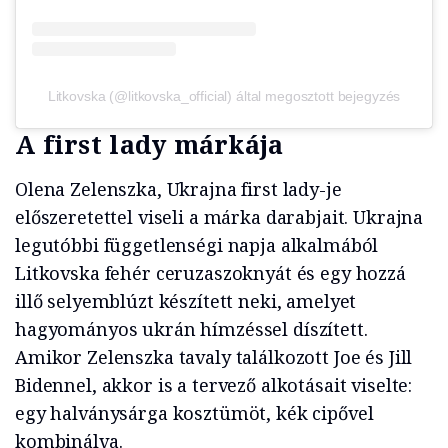
Litkovska (@litkovska_official) által megosztott bejegyzés
A first lady márkája
Olena Zelenszka, Ukrajna first lady-je
előszeretettel viseli a márka darabjait. Ukrajna
legutóbbi függetlenségi napja alkalmából
Litkovska fehér ceruzaszoknyát és egy hozzá
illő selyemblúzt készített neki, amelyet
hagyományos ukrán hímzéssel díszített.
Amikor Zelenszka tavaly találkozott Joe és Jill
Bidennel, akkor is a tervező alkotásait viselte:
egy halványsárga kosztümöt, kék cipővel
kombinálva.