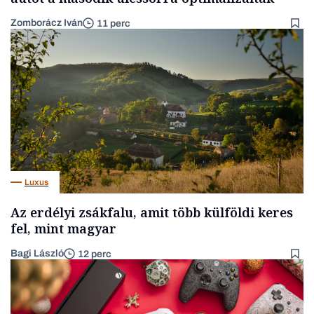
Zomborácz Iván
11 perc
Luxus
Az erdélyi zsákfalu, amit több külföldi keres
fel, mint magyar
Bagi László
12 perc