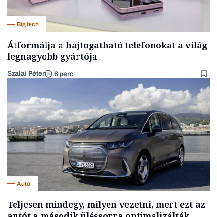
Big tech
Átformálja a hajtogatható telefonokat a világ
legnagyobb gyártója
Szalai Péter
6 perc
Autó
Teljesen mindegy, milyen vezetni, mert ezt az
autót a második üléssorra optimalizálták