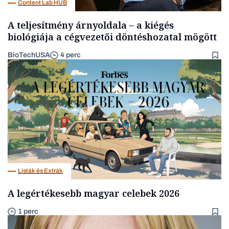
Content Lab HUB
A teljesítmény árnyoldala – a kiégés
biológiája a cégvezetői döntéshozatal mögött
BioTechUSA
4 perc
Listák és Extrák
A legértékesebb magyar celebek 2026
1 perc