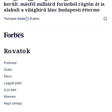
került, másfél milliárd forintból rögtön át is
alakult a világhírű lánc budapesti étterme
Tornyos Kata
8 perc
Rovatok
Podcast
Üzlet
Pénz
Legyél jobb
A jó élet
Women
Napi címlap