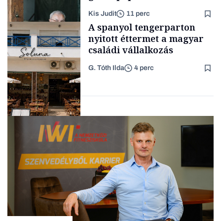
lett az igazi családi
Kis Judit
11 perc
fűszersztori
TÁMOGATÓI
A spanyol tengerparton
TARTALOM
nyitott éttermet a magyar
családi vállalkozás
G. Tóth Ilda
4 perc
Családi
vállalkozások
Gasztró