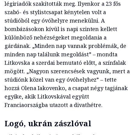
légiriadók szakították meg. Ilyenkor a 23 fős
szabó- és stylistcsapat kénytelen volt a
stúdióból egy óvóhelyre menekülni. A
bombázásokon kívül is napi szinten kellett
különböző nehézségeket megoldania a
gárdának. „Minden nap vannak problémák, de
minden nap találunk megoldást” – mondta
Litkovska a szerdai bemutató előtt, a színfalak
mögött. „Nagyon szerencsések vagyunk, mert a
stúdiónk közel van egy óvóhelyhez” – tette
hozzá Olena Iakovenko, a csapat négy tagjának
egyike, akik Litkovskával együtt
Franciaországba utazott a divathétre.
Logó, ukrán zászlóval