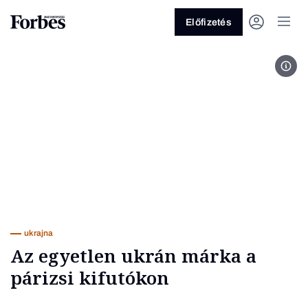
Előfizetés
litk
Vagy fedezze fel a következő
témákat
Üzlet
Pénz
Zöld
Legyél jobb!
ukrajna
Az egyetlen ukrán márka a
párizsi kifutókon