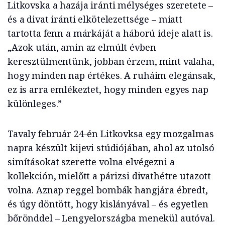
Litkovska a hazája iránti mélységes szeretete –
és a divat iránti elkötelezettsége – miatt
tartotta fenn a márkáját a háború ideje alatt is.
„Azok után, amin az elmúlt évben
keresztülmentünk, jobban érzem, mint valaha,
hogy minden nap értékes. A ruháim elegánsak,
ez is arra emlékeztet, hogy minden egyes nap
különleges.”
Tavaly február 24-én Litkovksa egy mozgalmas
napra készült kijevi stúdiójában, ahol az utolsó
simításokat szerette volna elvégezni a
kollekción, mielőtt a párizsi divathétre utazott
volna. Aznap reggel bombák hangjára ébredt,
és úgy döntött, hogy kislányával – és egyetlen
bőrönddel – Lengyelországba menekül autóval.