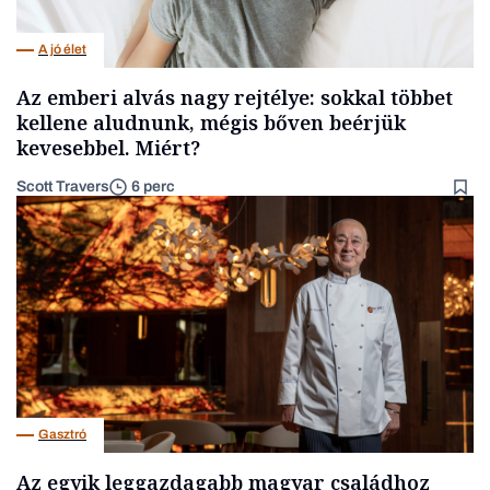
A jó élet
Az emberi alvás nagy rejtélye: sokkal többet
kellene aludnunk, mégis bőven beérjük
kevesebbel. Miért?
Scott Travers
6 perc
Gasztró
Az egyik leggazdagabb magyar családhoz