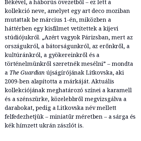
Békével, a háborús övezetből – ez lett a
kollekció neve, amelyet egy art deco moziban
mutattak be március 1-én, miközben a
háttérben egy kisfilmet vetítettek a kijevi
stúdiójukról. „Azért vagyok Párizsban, mert az
országukról, a bátorságunkról, az erőnkről, a
kultúránkról, a gyökereinkről és a
történelmünkről szeretnék mesélni” – mondta
a
The Guardian
újságírójának Litkovska, aki
2009-ben alapította a márkáját. Aktuális
kollekciójának meghatározó színei a karamell
és a szénszürke, közelebbről megvizsgálva a
darabokat, pedig a Litkovska név mellett
felfedezhetjük – miniatűr méretben – a sárga és
kék hímzett ukrán zászlót is.