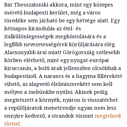
Bár Thesszaloniki akkora, mint egy közepes
méretű budapesti kerület, még a város
töredéke sem járható be egy hétvége alatt. Egy
kétnapos kirándulás az étel- és
italkülönlegességek megkóstolására és a
legfőbb nevezetességérek körüljárására elég.
Alacsonyabb árai miatt Görögország szélesebb
körben elérhető, mint egy nyugat-európai
kiruccanás, a bolti árak jellemzően olcsóbbak a
budapestinél. A narancs és a hagyma fillérekért
vihető, az alapvető élelmiszerekért sem kell
mélyen a zsebünkbe nyúlni. Akinek pedig
megtetszett a környék, nyáron is visszatérhet:
a repülőjáratok menetrendje ugyan nem lesz
ennyire kedvező, a strandok viszont
megtelnek
élettel
.