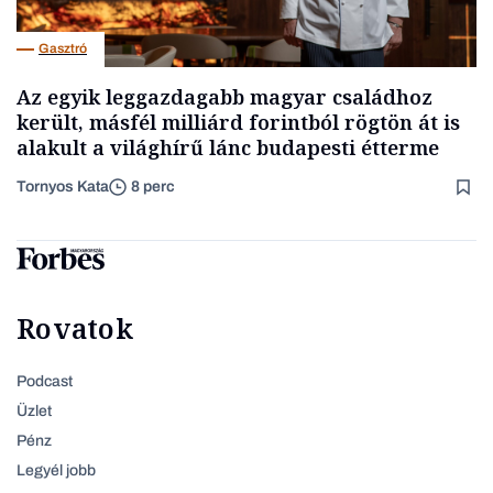
Gasztró
Az egyik leggazdagabb magyar családhoz
került, másfél milliárd forintból rögtön át is
alakult a világhírű lánc budapesti étterme
Tornyos Kata
8 perc
Rovatok
Podcast
Üzlet
Pénz
Legyél jobb