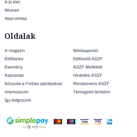
A jó élet
Women
Napi címlap
Oldalak
A magazin
Médiaajanlat
Előfizetés
Előfizetői ÁSZF
Esemény
ÁSZF Melléklet
Kapcsolat
Hirdetési ÁSZF
Könyvek a Forbes ajánlásával
Rendezveny ÁSZF
Impresszum
Támogatói tartalom
Így dolgozunk