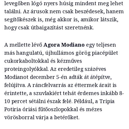
levegőben lógó nyers húsig mindent meg lehet
találni. Az árusok nem csak beszédesek, hanem
segítőkészek is, még akkor is, amikor látszik,
hogy csak útbaigazítást szeretnénk.
A mellette lévő
Agora Modiano
egy teljesen
más hangulatú, újhullámos görög piacépület
cukorkaboltokkal és kézműves
proteingolyókkal. Az eredetileg százéves
Modianot december 5-én adták át átépítve,
felújítva. A ráncfelvarrás az éttermek árait is
érintette, a szuvlakiért tehát érdemes inkább 8-
10 percet sétálni észak felé. Például, a Tripia
Potiria óriási fűtőoszlopokkal és mézes
vörösborral várja a betérőket.