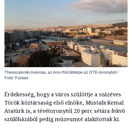
Thesszaloniki óvárosa, az Ano Poli látképe az OTE-toronyból /
Fotó: Forbes
Érdekesség, hogy a város szülöttje a százéves
Török köztársaság első elnöke, Mustafa Kemal
Atatürk is, a tévétoronytól 20 perc sétára fekvő
szülőházából pedig múzeumot alakítottak ki.