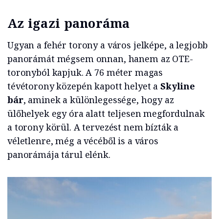
Az igazi panoráma
Ugyan a fehér torony a város jelképe, a legjobb
panorámát mégsem onnan, hanem az OTE-
toronyból kapjuk. A 76 méter magas
tévétorony közepén kapott helyet a
Skyline
bár
, aminek a különlegessége, hogy az
ülőhelyek egy óra alatt teljesen megfordulnak
a torony körül. A tervezést nem bízták a
véletlenre, még a vécéből is a város
panorámája tárul elénk.