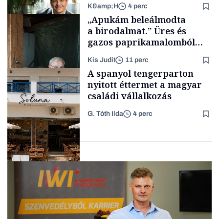
K&amp;H
4 perc
Tech
„Apukám beleálmodta
a birodalmat.” Üres és
gazos paprikamalomból
lett az igazi családi
Kis Judit
11 perc
fűszersztori
TÁMOGATÓI
A spanyol tengerparton
TARTALOM
nyitott éttermet a magyar
családi vállalkozás
G. Tóth Ilda
4 perc
Családi
vállalkozások
Gasztró