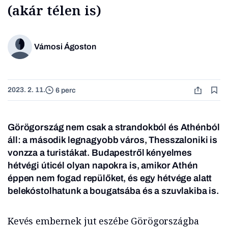
(akár télen is)
Vámosi Ágoston
2023. 2. 11.
6 perc
Görögország nem csak a strandokból és Athénból
áll: a második legnagyobb város, Thesszaloniki is
vonzza a turistákat. Budapestről kényelmes
hétvégi úticél olyan napokra is, amikor Athén
éppen nem fogad repülőket, és egy hétvége alatt
belekóstolhatunk a bougatsába és a szuvlakiba is.
Kevés embernek jut eszébe Görögországba