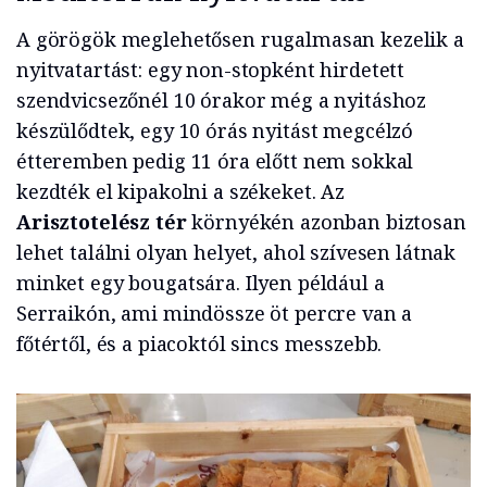
A görögök meglehetősen rugalmasan kezelik a
nyitvatartást: egy non-stopként hirdetett
szendvicsezőnél 10 órakor még a nyitáshoz
készülődtek, egy 10 órás nyitást megcélzó
étteremben pedig 11 óra előtt nem sokkal
kezdték el kipakolni a székeket. Az
Arisztotelész tér
környékén azonban biztosan
lehet találni olyan helyet, ahol szívesen látnak
minket egy bougatsára. Ilyen például a
Serraikón, ami mindössze öt percre van a
főtértől, és a piacoktól sincs messzebb.