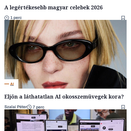
A legértékesebb magyar celebek 2026
1 perc
AI
Eljön a láthatatlan AI okosszemüvegek kora?
Szalai Péter
7 perc