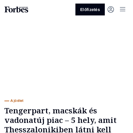
Előfizetés
Vagy fedezze fel a következő
témákat
Üzlet
Pénz
Zöld
Legyél jobb!
A jó élet
Tengerpart, macskák és
vadonatúj piac – 5 hely, amit
Thesszalonikiben látni kell