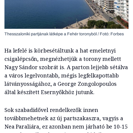
Thesszaloniki partjának látképe a Fehér toronyból / Fotó: Forbes
Ha lefelé is körbesétáltunk a hat emeletnyi
csigalépcsőn, megnézhetjük a torony mellett
Nagy Sándor szobrát is. A parton lejjebb sétálva
a város legelvontabb, mégis legfelkapottabb
látványosságához, a George Zongolopoulos
által készített Esernyőkhöz jutunk.
Sok szabadidővel rendelkezők innen
továbbmehetnek az új partszakaszra, vagyis a
Nea Paraliára, ez azonban nem járható be 10-15