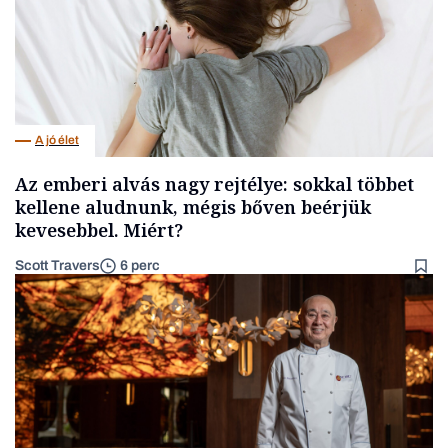
A jó élet
Az emberi alvás nagy rejtélye: sokkal többet
kellene aludnunk, mégis bőven beérjük
kevesebbel. Miért?
Scott Travers
6 perc