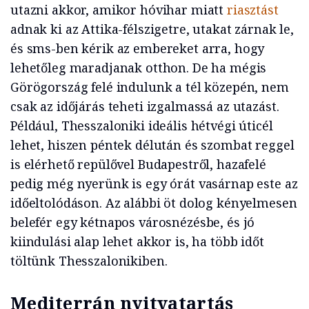
utazni akkor, amikor hóvihar miatt
riasztást
adnak ki az Attika-félszigetre, utakat zárnak le,
és sms-ben kérik az embereket arra, hogy
lehetőleg maradjanak otthon. De ha mégis
Görögország felé indulunk a tél közepén, nem
csak az időjárás teheti izgalmassá az utazást.
Például, Thesszaloniki ideális hétvégi úticél
lehet, hiszen péntek délután és szombat reggel
is elérhető repülővel Budapestről, hazafelé
pedig még nyerünk is egy órát vasárnap este az
időeltolódáson. Az alábbi öt dolog kényelmesen
belefér egy kétnapos városnézésbe, és jó
kiindulási alap lehet akkor is, ha több időt
töltünk Thesszalonikiben.
Mediterrán nyitvatartás