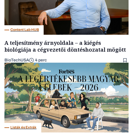
Content Lab HUB
A teljesítmény árnyoldala – a kiégés
biológiája a cégvezetői döntéshozatal mögött
BioTechUSA
4 perc
Listák és Extrák