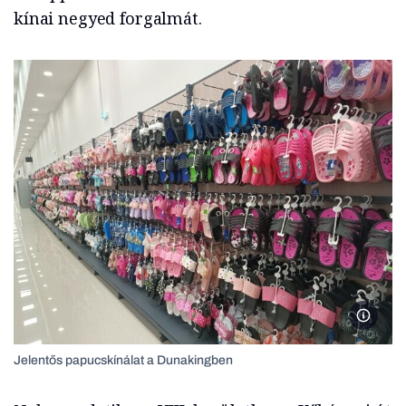
kínai negyed forgalmát.
Zombor
Jelentős papucskínálat a Dunakingben