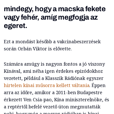
mindegy, hogy a macska fekete
vagy fehér, amíg megfogja az
egeret.
Ezt a mondást később a vakcinabeszerzések
során Orbán Viktor is elővette.
Számára amúgy is nagyon fontos a jó viszony
Kínával, ami néha igen érdekes epizódokhoz
vezetett, például a Klasszik Rádiónak egyszer
hirtelen kínai műsorra kellett váltania
. Éppen
arra az időre, amikor a 2011-ben Budapestre
érkezett Ven Csia-pao, Kína miniszterelnöke, és
a reptértől befelé vezető úton megmutatták
neki, hogy még a magyar rádióban is kínai