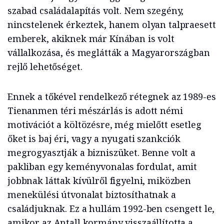
szabad családalapítás volt. Nem szegény,
nincstelenek érkeztek, hanem olyan talpraesett
emberek, akiknek már Kínában is volt
vállalkozása, és meglátták a Magyarországban
rejlő lehetőséget.
Ennek a tőkével rendelkező rétegnek az 1989-es
Tienanmen téri mészárlás is adott némi
motivációt a költözésre, még mielőtt esetleg
őket is baj éri, vagy a nyugati szankciók
megrogyasztják a bizniszüket. Benne volt a
pakliban egy keményvonalas fordulat, amit
jobbnak láttak kívülről figyelni, miközben
menekülési útvonalat biztosíthatnak a
családjuknak. Ez a hullám 1992-ben csengett le,
amikor az Antall kormány visszaállította a