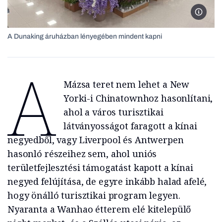
A Duna
A Dunaking áruházban lényegében mindent kapni
A
Mázsa teret nem lehet a New
Yorki-i Chinatownhoz hasonlítani,
ahol a város turisztikai
látványosságot faragott a kínai
negyedből, vagy Liverpool és Antwerpen
hasonló részeihez sem, ahol uniós
területfejlesztési támogatást kapott a kínai
negyed felújítása, de egyre inkább halad afelé,
hogy önálló turisztikai program legyen.
Nyaranta a Wanhao étterem elé kitelepülő