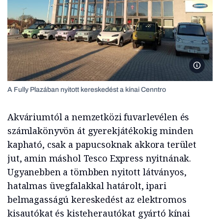
A Fully
A Fully Plazában nyitott kereskedést a kínai Cenntro
Akváriumtól a nemzetközi fuvarlevélen és
számlakönyvön át gyerekjátékokig minden
kapható, csak a papucsoknak akkora terület
jut, amin máshol Tesco Express nyitnának.
Ugyanebben a tömbben nyitott látványos,
hatalmas üvegfalakkal határolt, ipari
belmagasságú kereskedést az elektromos
kisautókat és kisteherautókat gyártó kínai