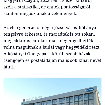
Magyarországon, 2023-ban 18 ezer kínairól
szólt a statisztika, de ennek pontosságáról
szintén megoszlanak a vélemények.
Az első generáció még a Józsefváros-Kőbánya
tengelyre érkezett, és maradtak is ott sokan,
még akkor is, amikor már megengedhették
volna maguknak a budai vagy hegyvidéki részt.
A kőbányai Óhegy park körüli szebb házak
csengőjén és postaládáján ma is sok kínai nevet
látni.