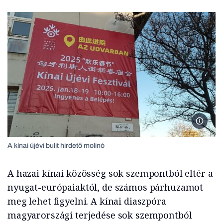
A kínai 
A kínai újévi bulit hirdető molinó
A hazai kínai közösség sok szempontból eltér a
nyugat-európaiaktól, de számos párhuzamot
meg lehet figyelni. A kínai diaszpóra
magyarországi terjedése sok szempontból