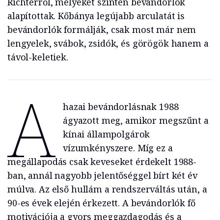
Richterről, melyeket szintén bevándorlók
alapítottak. Kőbánya legújabb arculatát is
bevándorlók formálják, csak most már nem
lengyelek, svábok, zsidók, és görögök hanem a
távol-keletiek.
A
hazai bevándorlásnak 1988
ágyazott meg, amikor megszűnt a
kínai állampolgárok
vízumkényszere. Míg ez a
megállapodás csak keveseket érdekelt 1988-
ban, annál nagyobb jelentőséggel bírt két év
múlva. Az első hullám a rendszerváltás után, a
90-es évek elején érkezett. A bevándorlók fő
motivációja a gyors meggazdagodás és a