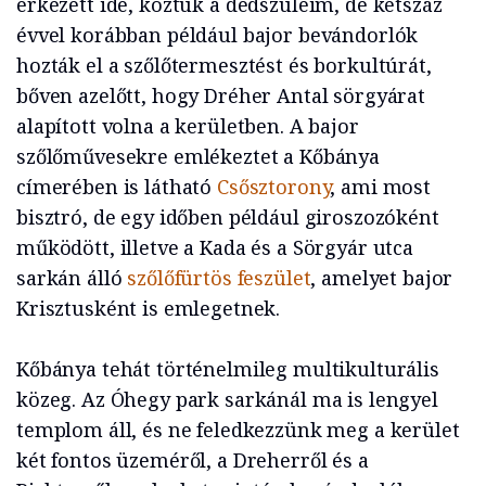
érkezett ide, köztük a dédszüleim, de kétszáz
évvel korábban például bajor bevándorlók
hozták el a szőlőtermesztést és borkultúrát,
bőven azelőtt, hogy Dréher Antal sörgyárat
alapított volna a kerületben. A bajor
szőlőművesekre emlékeztet a Kőbánya
címerében is látható
Csősztorony
, ami most
bisztró, de egy időben például giroszozóként
működött, illetve a Kada és a Sörgyár utca
sarkán álló
szőlőfürtös feszület
, amelyet bajor
Krisztusként is emlegetnek.
Kőbánya tehát történelmileg multikulturális
közeg. Az Óhegy park sarkánál ma is lengyel
templom áll, és ne feledkezzünk meg a kerület
két fontos üzeméről, a Dreherről és a