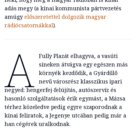
adás megy (a kínai kommunista pártvezetés
amúgy
előszeretettel dolgozik magyar
rádiócsatornákkal
).
A
Fully Plazát elhagyva, a vasúti
síneken átvágva egy egészen más
környék kezdődik, a Gyárdűlő
nevű városrész klasszikus ipari
negyed: hengerfej-felújítás, autószervíz és
hasonló szolgáltatások érik egymást, a Mázsa
térhez közeledve pedig egyre szaporodnak a
kínai feliratok, a Jegenye utcában pedig már a
han cégérek uralkodnak.