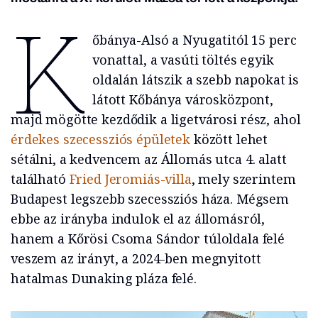
K
őbánya-Alsó a Nyugatitól 15 perc
vonattal, a vasúti töltés egyik
oldalán látszik a szebb napokat is
látott Kőbánya városközpont,
majd mögötte kezdődik a ligetvárosi rész, ahol
érdekes szecessziós épületek
között lehet
sétálni, a kedvencem az Állomás utca 4. alatt
található
Fried Jeromiás-villa
, mely szerintem
Budapest legszebb szecessziós háza. Mégsem
ebbe az irányba indulok el az állomásról,
hanem a Kőrösi Csoma Sándor túloldala felé
veszem az irányt, a 2024-ben megnyitott
hatalmas Dunaking pláza felé.