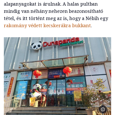
alapanyagokat is árulnak. A halas pultban
mindig van néhány nehezen beazonosítható
tétel, és itt történt meg az is, hogy a Nébih egy
rakomány védett kecskerákra bukkant
.
A Duna 