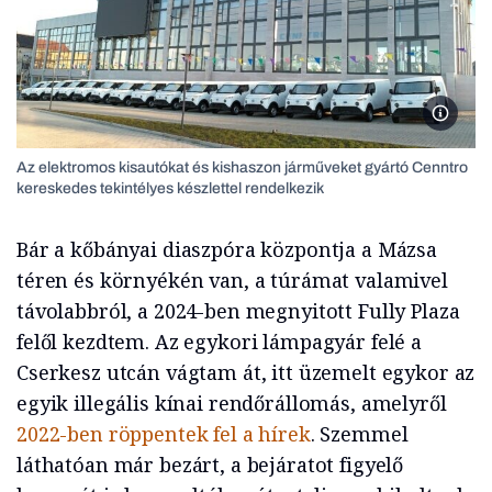
Az elek
Az elektromos kisautókat és kishaszon járműveket gyártó Cenntro
kereskedes tekintélyes készlettel rendelkezik
Bár a kőbányai diaszpóra központja a Mázsa
téren és környékén van, a túrámat valamivel
távolabbról, a 2024-ben megnyitott Fully Plaza
felől kezdtem. Az egykori lámpagyár felé a
Cserkesz utcán vágtam át, itt üzemelt egykor az
egyik illegális kínai rendőrállomás, amelyről
2022-ben röppentek fel a hírek
. Szemmel
láthatóan már bezárt, a bejáratot figyelő