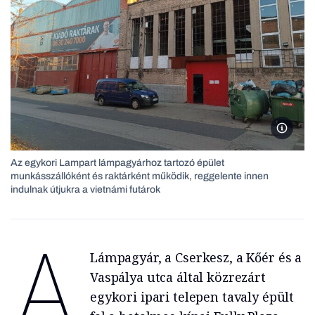
Az egyk
Az egykori Lampart lámpagyárhoz tartozó épület
munkásszállóként és raktárként működik, reggelente innen
indulnak útjukra a vietnámi futárok
A
Lámpagyár, a Cserkesz, a Kőér és a
Vaspálya utca által közrezárt
egykori ipari telepen tavaly épült