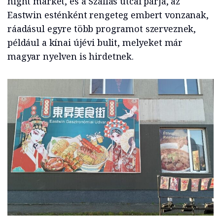
night market, és a Szállás utcai párja, az
Eastwin esténként rengeteg embert vonzanak,
ráadásul egyre több programot szerveznek,
például a kínai újévi bulit, melyeket már
magyar nyelven is hirdetnek.