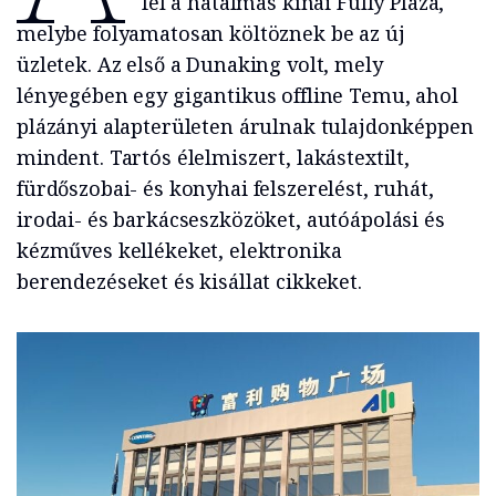
fel a hatalmas kínai Fully Plaza,
melybe folyamatosan költöznek be az új
üzletek. Az első a Dunaking volt, mely
lényegében egy gigantikus offline Temu, ahol
plázányi alapterületen árulnak tulajdonképpen
mindent. Tartós élelmiszert, lakástextilt,
fürdőszobai- és konyhai felszerelést, ruhát,
irodai- és barkácseszközöket, autóápolási és
kézműves kellékeket, elektronika
berendezéseket és kisállat cikkeket.