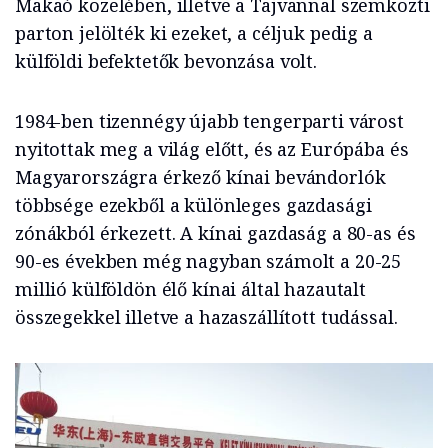
Makaó közelében, illetve a Tajvannal szemközti
parton jelölték ki ezeket, a céljuk pedig a
külföldi befektetők bevonzása volt.
1984-ben tizennégy újabb tengerparti várost
nyitottak meg a világ előtt, és az Európába és
Magyarországra érkező kínai bevándorlók
többsége ezekből a különleges gazdasági
zónákból érkezett. A kínai gazdaság a 80-as és
90-es években még nagyban számolt a 20-25
millió külföldön élő kínai által hazautalt
összegekkel illetve a hazaszállított tudással.