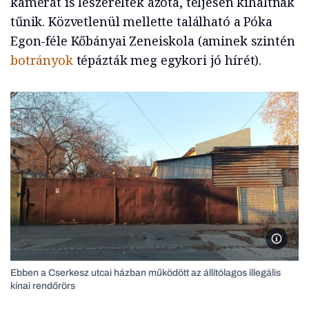
kamerát is leszerelték azóta, teljesen kihaltnak
tűnik. Közvetlenül mellette található a Póka
Egon-féle Kőbányai Zeneiskola (aminek szintén
botrányok
tépázták meg egykori jó hírét).
Ebben a
Ebben a Cserkesz utcai házban működött az állítólagos illegális
kínai rendőrörs