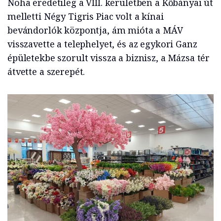
Noha eredetileg a VIII. kerületben a Kőbányai út
melletti Négy Tigris Piac volt a kínai
bevándorlók központja, ám mióta a MÁV
visszavette a telephelyet, és az egykori Ganz
épületekbe szorult vissza a biznisz, a Mázsa tér
átvette a szerepét.