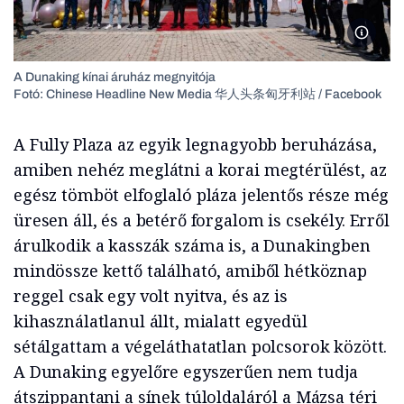
A Dunak
A Dunaking kínai áruház megnyitója
Fotó: Chinese Headline New Media 华人头条匈牙利站 / Facebook
A Fully Plaza az egyik legnagyobb beruházása,
amiben nehéz meglátni a korai megtérülést, az
egész tömböt elfoglaló pláza jelentős része még
üresen áll, és a betérő forgalom is csekély. Erről
árulkodik a kasszák száma is, a Dunakingben
mindössze kettő található, amiből hétköznap
reggel csak egy volt nyitva, és az is
kihasználatlanul állt, mialatt egyedül
sétálgattam a végeláthatatlan polcsorok között.
A Dunaking egyelőre egyszerűen nem tudja
átszippantani a sínek túloldaláról a Mázsa téri