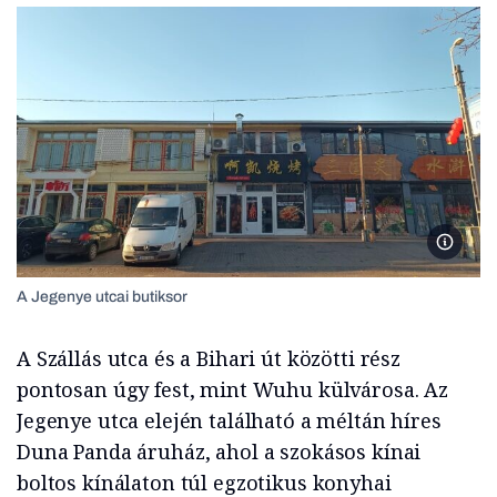
A Jegen
A Jegenye utcai butiksor
A Szállás utca és a Bihari út közötti rész
pontosan úgy fest, mint Wuhu külvárosa. Az
Jegenye utca elején található a méltán híres
Duna Panda áruház, ahol a szokásos kínai
boltos kínálaton túl egzotikus konyhai