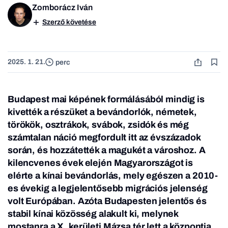
Zomborácz Iván
Szerző követése
2025. 1. 21.
perc
Budapest mai képének formálásából mindig is
kivették a részüket a bevándorlók, németek,
törökök, osztrákok, svábok, zsidók és még
számtalan náció megfordult itt az évszázadok
során, és hozzátették a magukét a városhoz. A
kilencvenes évek elején Magyarországot is
elérte a kínai bevándorlás, mely egészen a 2010-
es évekig a legjelentősebb migrációs jelenség
volt Európában. Azóta Budapesten jelentős és
stabil kínai közösség alakult ki, melynek
mostanra a X. kerületi Mázsa tér lett a központja.