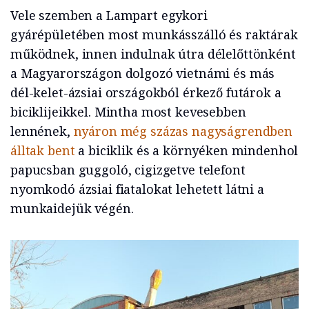
Vele szemben a Lampart egykori
gyárépületében most munkásszálló és raktárak
működnek, innen indulnak útra délelőttönként
a Magyarországon dolgozó vietnámi és más
dél-kelet-ázsiai országokból érkező futárok a
biciklijeikkel. Mintha most kevesebben
lennének,
nyáron még százas nagyságrendben
álltak bent
a biciklik és a környéken mindenhol
papucsban guggoló, cigizgetve telefont
nyomkodó ázsiai fiatalokat lehetett látni a
munkaidejük végén.