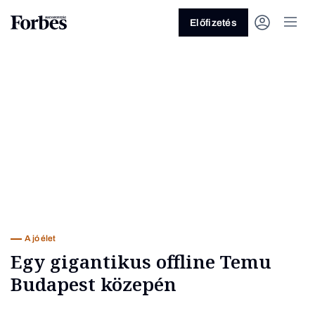
Előfizetés
Vagy fedezze fel a következő
témákat
Üzlet
Pénz
Zöld
Legyél jobb!
A jó élet
Egy gigantikus offline Temu
Budapest közepén