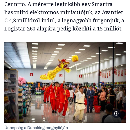
Cenntro. A méretre leginkább egy Smartra
hasonlító elektromos miniautójuk, az Avantier
C 4,3 millióról indul, a legnagyobb furgonjuk, a
Logistar 260 alapára pedig közelíti a 15 milliót.
Ünneps
Ünnepség a Dunaking megnyitóján