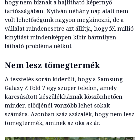
hogy nem bíznak a hajlítható képernyő
tartósságában. Nyilván néhány nap alatt nem
volt lehetőségünk nagyon megkínozni, de a
vállalat mindenesetre azt állítja, hogy fél millió
kinyitást mindenképpen kibír bármilyen
látható probléma nélkül.
Nem lesz tömegtermék
A tesztelés során kiderült, hogy a Samsung
Galaxy Z Fold 7 egy szuper telefon, amely
karcsúsított készülékháznak köszönhetően
minden elődjénél vonzóbb lehet sokak
számára. Azonban száz százalék, hogy nem lesz
tömegtermék, aminek az oka az ár.