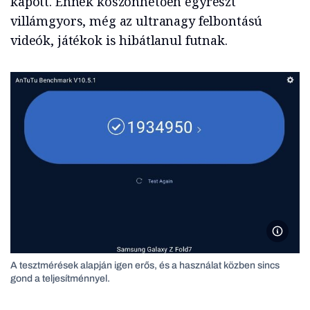
kapott. Ennek köszönhetően egyrészt
villámgyors, még az ultranagy felbontású
videók, játékok is hibátlanul futnak.
A teszt
A tesztmérések alapján igen erős, és a használat közben sincs
gond a teljesítménnyel.