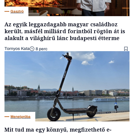
Gasztró
Az egyik leggazdagabb magyar családhoz
került, másfél milliárd forintból rögtön át is
alakult a világhírű lánc budapesti étterme
Tornyos Kata
8 perc
Menetpróba
Mit tud ma egy könnyű, megfizethető e-