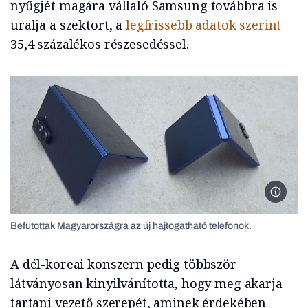
nyűgjét magára vállaló Samsung továbbra is
uralja a szektort, a
legfrissebb adatok szerint
35,4 százalékos részesedéssel.
Samsun
Befutottak Magyarországra az új hajtogatható telefonok.
A dél-koreai konszern pedig többször
látványosan kinyilvánította, hogy meg akarja
tartani vezető szerepét, aminek érdekében