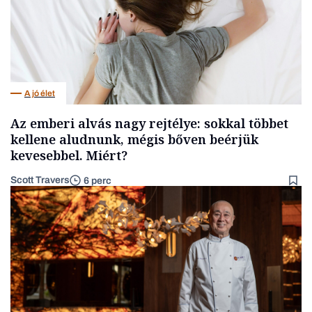
A jó élet
Az emberi alvás nagy rejtélye: sokkal többet
kellene aludnunk, mégis bőven beérjük
kevesebbel. Miért?
Scott Travers
6 perc