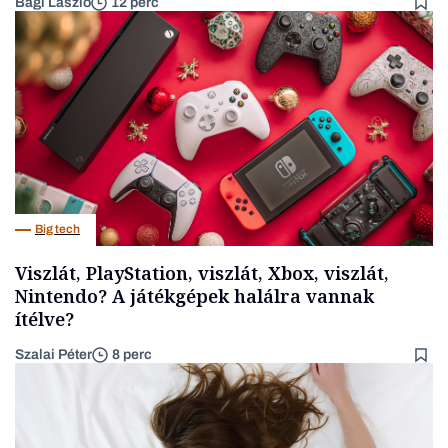
Bagi László
12 perc
Big tech
Viszlát, PlayStation, viszlát, Xbox, viszlát,
Nintendo? A játékgépek halálra vannak
ítélve?
Szalai Péter
8 perc