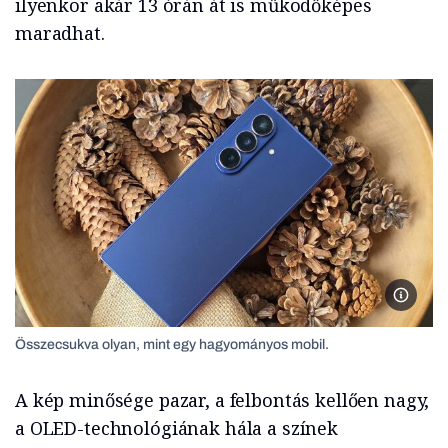
ilyenkor akár 13 órán át is működőképes
maradhat.
Összecs
Összecsukva olyan, mint egy hagyományos mobil.
A kép minősége pazar, a felbontás kellően nagy,
a OLED-technológiának hála a színek