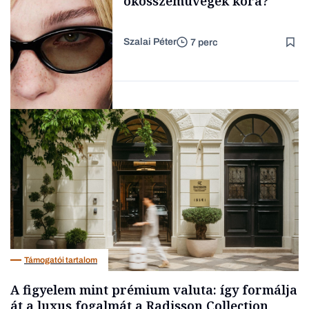
okosszemüvegek kora?
Szalai Péter
7 perc
Forbes-sztori
AI
Támogatói tartalom
A figyelem mint prémium valuta: így formálja
át a luxus fogalmát a Radisson Collection