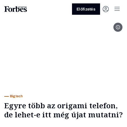
Előfizetés
Fotó
Vagy fedezze fel a következő
témákat
Üzlet
Pénz
Zöld
Legyél jobb!
Big tech
Egyre több az origami telefon,
de lehet-e itt még újat mutatni?