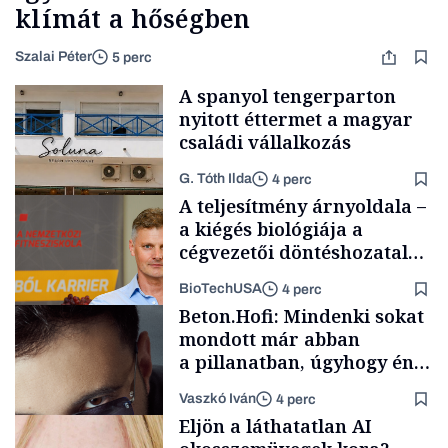
klímát a hőségben
Szalai Péter
5 perc
A spanyol tengerparton
nyitott éttermet a magyar
családi vállalkozás
G. Tóth Ilda
4 perc
A teljesítmény árnyoldala –
a kiégés biológiája a
cégvezetői döntéshozatal
mögött
BioTechUSA
4 perc
Gasztró
Beton.Hofi: Mindenki sokat
mondott már abban
a pillanatban, úgyhogy én
a legsarkosabb
Vaszkó Iván
4 perc
gondolataimat akartam
Content Lab HUB
Eljön a láthatatlan AI
kimondani