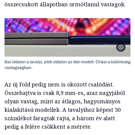
összecsukott állapotban ormótlanul vastagok.
Bal old
Bal oldalon a tavalyi, jobb oldalon az idei modell. Óriási a különbség
vastagságban.
Az új Fold pedig nem is okozott csalódást.
Összehajtva is csak 8,9 mm-es, azaz nagyjából
olyan vastag, mint az átlagos, hagyományos
kialakítású modellek. A tavalyihoz képest 30
százalékot faragtak rajta, a három év alatt
pedig a felére csökkent a mérete.