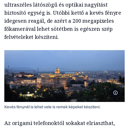
ultraszéles látószögű és optikai nagyítást
biztosító egység is. Utóbbi kettő a kevés fényre
idegesen reagál, de azért a 200 megapixeles
főkamerával lehet sötétben is egészen szép
felvételeket készíteni.
Kevés f
Kevés fénynél is lehet vele is remek képeket készíteni.
Az origami telefonoktól sokakat elriaszthat,