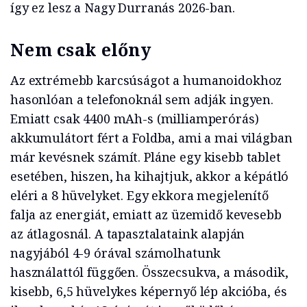
így ez lesz a Nagy Durranás 2026-ban.
Nem csak előny
Az extrémebb karcsúságot a humanoidokhoz
hasonlóan a telefonoknál sem adják ingyen.
Emiatt csak 4400 mAh-s (milliamperórás)
akkumulátort fért a Foldba, ami a mai világban
már kevésnek számít. Pláne egy kisebb tablet
esetében, hiszen, ha kihajtjuk, akkor a képátló
eléri a 8 hüvelyket. Egy ekkora megjelenítő
falja az energiát, emiatt az üzemidő kevesebb
az átlagosnál. A tapasztalataink alapján
nagyjából 4-9 órával számolhatunk
használattól függően. Összecsukva, a második,
kisebb, 6,5 hüvelykes képernyő lép akcióba, és