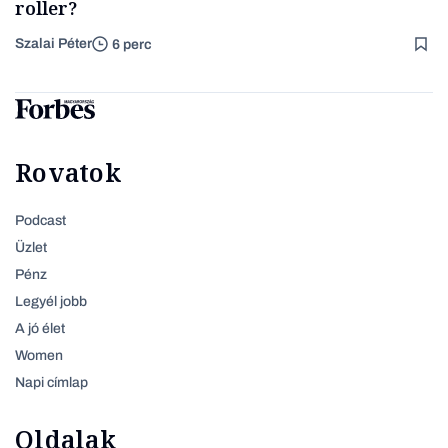
roller?
Szalai Péter
6 perc
Rovatok
Podcast
Üzlet
Pénz
Legyél jobb
A jó élet
Women
Napi címlap
Oldalak