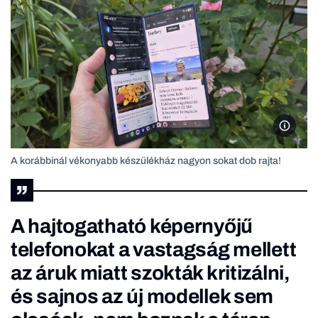
A koráb
A korábbinál vékonyabb készülékház nagyon sokat dob rajta!
A hajtogatható képernyőjű
telefonokat a vastagság mellett
az áruk miatt szokták kritizálni,
és sajnos az új modellek sem