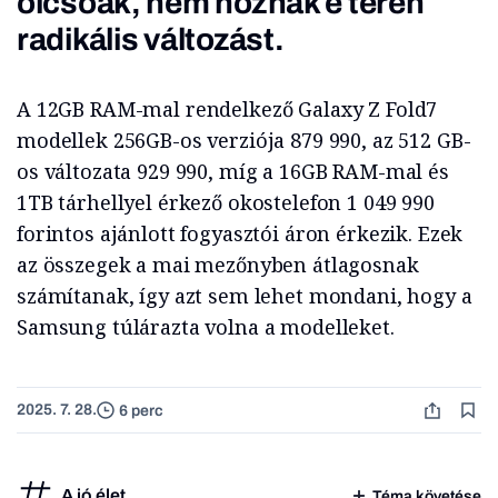
olcsóak, nem hoznak e téren
radikális változást.
A 12GB RAM-mal rendelkező Galaxy Z Fold7
modellek 256GB-os verziója 879 990, az 512 GB-
os változata 929 990, míg a 16GB RAM-mal és
1TB tárhellyel érkező okostelefon 1 049 990
forintos ajánlott fogyasztói áron érkezik. Ezek
az összegek a mai mezőnyben átlagosnak
számítanak, így azt sem lehet mondani, hogy a
Samsung túlárazta volna a modelleket.
2025. 7. 28.
6 perc
A jó élet
Téma követése