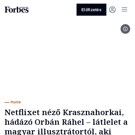
Előfizetés
Fotó
Vagy fedezze fel a következő
témákat
Üzlet
Pénz
Zöld
Legyél jobb!
Portré
Netflixet néző Krasznahorkai,
hádázó Orbán Ráhel – látlelet a
magyar illusztrátortól, aki