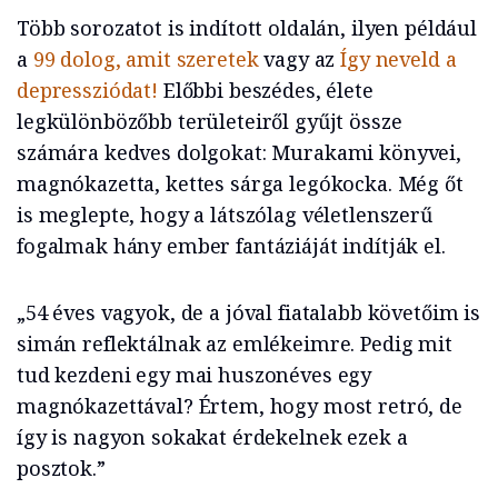
Több sorozatot is indított oldalán, ilyen például
a
99 dolog, amit szeretek
vagy az
Így neveld a
depressziódat!
Előbbi beszédes, élete
legkülönbözőbb területeiről gyűjt össze
számára kedves dolgokat: Murakami könyvei,
magnókazetta, kettes sárga legókocka. Még őt
is meglepte, hogy a látszólag véletlenszerű
fogalmak hány ember fantáziáját indítják el.
„54 éves vagyok, de a jóval fiatalabb követőim is
simán reflektálnak az emlékeimre. Pedig mit
tud kezdeni egy mai huszonéves egy
magnókazettával? Értem, hogy most retró, de
így is nagyon sokakat érdekelnek ezek a
posztok.”