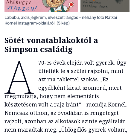
Labubu, aldis jégkrém, elveszett lángos – néhány fotó Rátkai
Kornél Instagram-oldaláról. (5 kép)
Sötét vonatablakoktól a
Simpson családig
A
70-es évek elején volt gyerek. Úgy
ültették le a szülei rajzolni, mint
azt ma tablettel szokás. „Ez
egyébként kicsit szomorú, mert
megmutatja, hogy nem elementáris
késztetésem volt a rajz iránt” – mondja Kornél.
Nemcsak otthon, az óvodában is rengeteget
rajzolt, azonban az alkotások szinte egyáltalán
nem maradtak meg. „Üldögélős gyerek voltam,