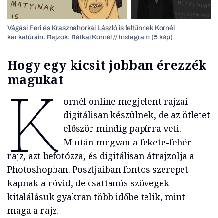
Vágási Feri és Krasznahorkai László is feltűnnek Kornél
karikatúráin. Rajzok: Rátkai Kornél // Instagram (5 kép)
Hogy egy kicsit jobban érezzék
magukat
K
ornél online megjelent rajzai
digitálisan készülnek, de az ötletet
először mindig papírra veti.
Miután megvan a fekete-fehér
rajz, azt befotózza, és digitálisan átrajzolja a
Photoshopban. Posztjaiban fontos szerepet
kapnak a rövid, de csattanós szövegek –
kitalálásuk gyakran több időbe telik, mint
maga a rajz.