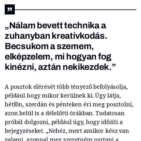
„Nálam bevett technika a
zuhanyban kreatívkodás.
Becsukom a szemem,
elképzelem, mi hogyan fog
kinézni, aztán nekikezdek.”
A posztok elérését több tényező befolyásolja,
például hogy mikor kerülnek ki. Úgy látja,
hétfőn, szerdán és pénteken éri meg posztolni,
azon belül is a délelőtti órákban. Tudatosan
próbál dolgozni, például úgy, hogy időzíti a
bejegyzéseket. „Nehéz, mert amikor kész van
valami, azonnal meg szeretném osztani a