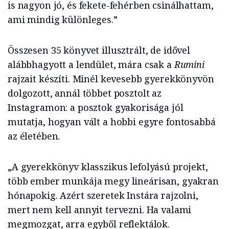
is nagyon jó, és fekete-fehérben csinálhattam,
ami mindig különleges.”
Összesen 35 könyvet illusztrált, de idővel
alábbhagyott a lendület, mára csak a
Rumini
rajzait készíti. Minél kevesebb gyerekkönyvön
dolgozott, annál többet posztolt az
Instagramon: a posztok gyakorisága jól
mutatja, hogyan vált a hobbi egyre fontosabbá
az életében.
„A gyerekkönyv klasszikus lefolyású projekt,
több ember munkája megy lineárisan, gyakran
hónapokig. Azért szeretek Instára rajzolni,
mert nem kell annyit tervezni. Ha valami
megmozgat, arra egyből reflektálok.