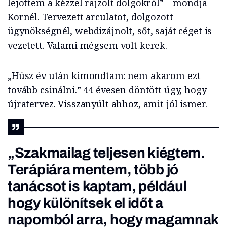
lejöttem a kézzel rajzolt dolgokról” – mondja
Kornél. Tervezett arculatot, dolgozott
ügynökségnél, webdizájnolt, sőt, saját céget is
vezetett. Valami mégsem volt kerek.
„Húsz év után kimondtam: nem akarom ezt
tovább csinálni.” 44 évesen döntött úgy, hogy
újratervez. Visszanyúlt ahhoz, amit jól ismer.
„Szakmailag teljesen kiégtem.
Terápiára mentem, több jó
tanácsot is kaptam, például
hogy különítsek el időt a
napomból arra, hogy magamnak