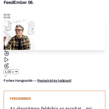
FeedEmber 06.
00:00
00:08
Forbes Hangoscikk
—
Regisztrálj és hallgasd!
FEEDEMBER
Az algoritmus feldobja az arcukat –
mi