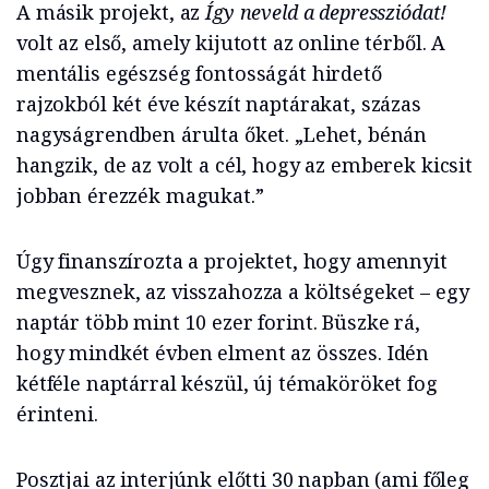
A másik projekt, az
Így neveld a depressziódat!
volt az első, amely kijutott az online térből. A
mentális egészség fontosságát hirdető
rajzokból két éve készít naptárakat, százas
nagyságrendben árulta őket. „Lehet, bénán
hangzik, de az volt a cél, hogy az emberek kicsit
jobban érezzék magukat.”
Úgy finanszírozta a projektet, hogy amennyit
megvesznek, az visszahozza a költségeket – egy
naptár több mint 10 ezer forint. Büszke rá,
hogy mindkét évben elment az összes. Idén
kétféle naptárral készül, új témaköröket fog
érinteni.
Posztjai az interjúnk előtti 30 napban (ami főleg