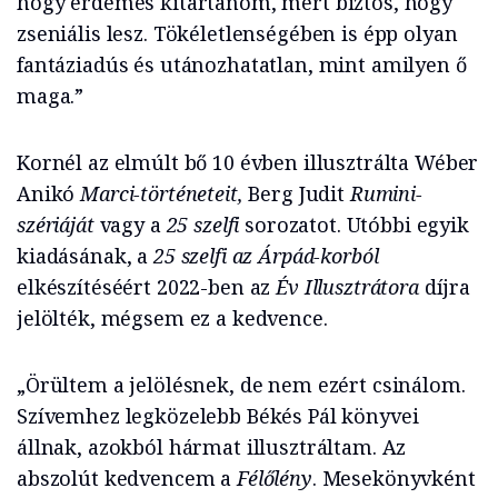
hogy érdemes kitartanom, mert biztos, hogy
zseniális lesz. Tökéletlenségében is épp olyan
fantáziadús és utánozhatatlan, mint amilyen ő
maga.”
Kornél az elmúlt bő 10 évben illusztrálta Wéber
Anikó
Marci-történeteit,
Berg Judit
Rumini-
szériáját
vagy a
25 szelfi
sorozatot. Utóbbi egyik
kiadásának, a
25 szelfi az Árpád-korból
elkészítéséért 2022-ben az
Év Illusztrátora
díjra
jelölték, mégsem ez a kedvence.
„Örültem a jelölésnek, de nem ezért csinálom.
Szívemhez legközelebb Békés Pál könyvei
állnak, azokból hármat illusztráltam. Az
abszolút kedvencem a
Félőlény
. Mesekönyvként