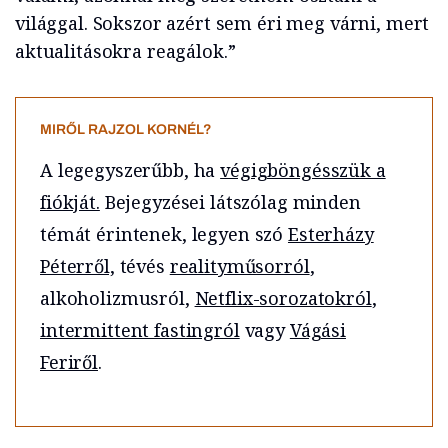
világgal. Sokszor azért sem éri meg várni, mert
aktualitásokra reagálok.”
MIRŐL RAJZOL KORNÉL?
A legegyszerűbb, ha
végigböngésszük a
fiókját.
Bejegyzései látszólag minden
témát érintenek, legyen szó
Esterházy
Péterről,
tévés
realityműsorról
,
alkoholizmusról,
Netflix-sorozatokról
,
intermittent fastingról
vagy
Vágási
Feriről
.