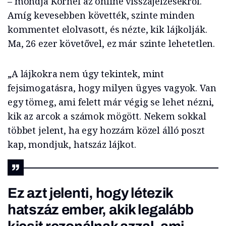
– mondja Kornél az online visszajelzésekről.
Amíg kevesebben követték, szinte minden
kommentet elolvasott, és nézte, kik lájkolják.
Ma, 26 ezer követővel, ez már szinte lehetetlen.
„A lájkokra nem úgy tekintek, mint
fejsimogatásra, hogy milyen ügyes vagyok. Van
egy tömeg, ami felett már végig se lehet nézni,
kik az arcok a számok mögött. Nekem sokkal
többet jelent, ha egy hozzám közel álló poszt
kap, mondjuk, hatszáz lájkot.
Ez azt jelenti, hogy létezik
hatszáz ember, akik legalább