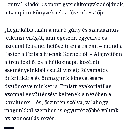
Central Kiadói Csoport gyerekkönyvkiadójának,
a Lampion Könyveknek a főszerkesztője.
„Leginkább talán a maró gúny és szarkazmus
jellemzi világát, ami egészen egyedivé és
azonnal felismerhetővé teszi a rajzait – mondja
Eszter a Forbes.hu-nak Kornélról. – Alapvetően
a trendekből és a hétköznapi, közéleti
eseményeinkből csinál viccet; folyamatos
önkritikára és önmagunk kinevetésére
ösztönözve minket is. Emiatt gyakorlatilag
azonnal együttérzést keltenek a nézőben a
karakterei – és, őszintén szólva, valahogy
magunkkal szemben is együttérzőbbé válunk
az azonosulás révén.