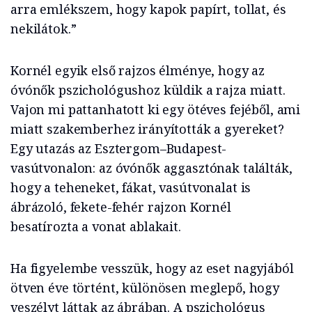
arra emlékszem, hogy kapok papírt, tollat, és
nekilátok.”
Kornél egyik első rajzos élménye, hogy az
óvónők pszichológushoz küldik a rajza miatt.
Vajon mi pattanhatott ki egy ötéves fejéből, ami
miatt szakemberhez irányították a gyereket?
Egy utazás az Esztergom–Budapest-
vasútvonalon: az óvónők aggasztónak találták,
hogy a teheneket, fákat, vasútvonalat is
ábrázoló, fekete-fehér rajzon Kornél
besatírozta a vonat ablakait.
Ha figyelembe vesszük, hogy az eset nagyjából
ötven éve történt, különösen meglepő, hogy
veszélyt láttak az ábrában. A pszichológus