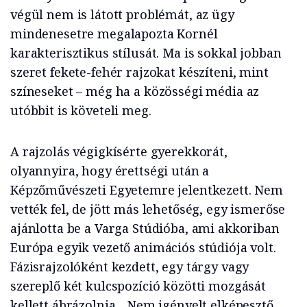
végül nem is látott problémát, az ügy
mindenesetre megalapozta Kornél
karakterisztikus stílusát. Ma is sokkal jobban
szeret fekete-fehér rajzokat készíteni, mint
színeseket – még ha a közösségi média az
utóbbit is követeli meg.
A rajzolás végigkísérte gyerekkorát,
olyannyira, hogy érettségi után a
Képzőművészeti Egyetemre jelentkezett. Nem
vették fel, de jött más lehetőség, egy ismerőse
ajánlotta be a Varga Stúdióba, ami akkoriban
Európa egyik vezető animációs stúdiója volt.
Fázisrajzolóként kezdett, egy tárgy vagy
szereplő két kulcspozíció közötti mozgását
kellett ábrázolnia. „Nem igényelt elképesztő