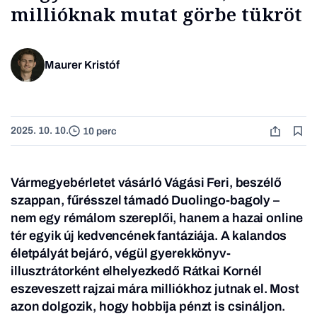
millióknak mutat görbe tükröt
Maurer Kristóf
2025. 10. 10.
10 perc
Vármegyebérletet vásárló Vágási Feri, beszélő
szappan, fűrésszel támadó Duolingo-bagoly –
nem egy rémálom szereplői, hanem a hazai online
tér egyik új kedvencének fantáziája. A kalandos
életpályát bejáró, végül gyerekkönyv-
illusztrátorként elhelyezkedő Rátkai Kornél
eszeveszett rajzai mára milliókhoz jutnak el. Most
azon dolgozik, hogy hobbija pénzt is csináljon.