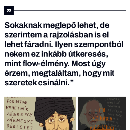
Sokaknak meglepő lehet, de
szerintem a rajzolásban is el
lehet fáradni. Ilyen szempontból
nekem ez inkább útkeresés,
mint flow-élmény. Most úgy
érzem, megtaláltam, hogy mit
szeretek csinálni.”
+
3
kép a
galériában