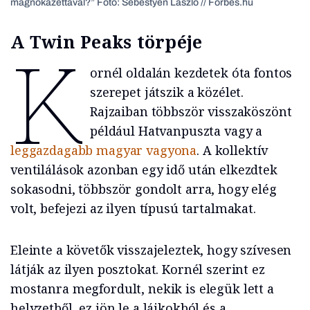
magnókazettával?” Fotó: Sebestyén László // Forbes.hu
A Twin Peaks törpéje
K
ornél oldalán kezdetek óta fontos
szerepet játszik a közélet.
Rajzaiban többször visszaköszönt
például Hatvanpuszta vagy a
leggazdagabb magyar vagyona
. A kollektív
ventilálások azonban egy idő után elkezdtek
sokasodni, többször gondolt arra, hogy elég
volt, befejezi az ilyen típusú tartalmakat.
Eleinte a követők visszajeleztek, hogy szívesen
látják az ilyen posztokat. Kornél szerint ez
mostanra megfordult, nekik is elegük lett a
helyzetből, ez jön le a lájkokból és a