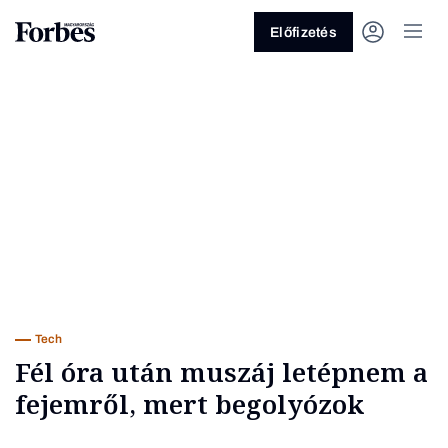
Előfizetés
Vagy fedezze fel a következő
témákat
Üzlet
Pénz
Zöld
Legyél jobb!
Tech
Fél óra után muszáj letépnem a
fejemről, mert begolyózok