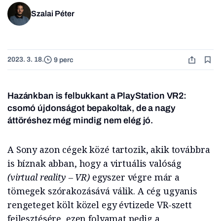
Szalai Péter
2023. 3. 18.
9 perc
Hazánkban is felbukkant a PlayStation VR2:
csomó újdonságot bepakoltak, de a nagy
áttöréshez még mindig nem elég jó.
A Sony azon cégek közé tartozik, akik továbbra
is bíznak abban, hogy a virtuális valóság
(virtual reality – VR)
egyszer végre már a
tömegek szórakozásává válik. A cég ugyanis
rengeteget költ közel egy évtizede VR-szett
fejlesztésére, ezen folyamat pedig a