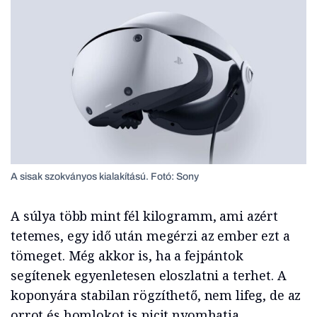
A sisak szokványos kialakítású. Fotó: Sony
A súlya több mint fél kilogramm, ami azért
tetemes, egy idő után megérzi az ember ezt a
tömeget. Még akkor is, ha a fejpántok
segítenek egyenletesen eloszlatni a terhet. A
koponyára stabilan rögzíthető, nem lifeg, de az
orrot és homlokot is picit nyomhatja,