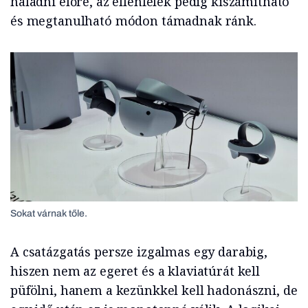
haladni előre, az ellenfelek pedig kiszámítható
és megtanulható módon támadnak ránk.
Sokat várnak tőle.
A csatázgatás persze izgalmas egy darabig,
hiszen nem az egeret és a klaviatúrát kell
püfölni, hanem a kezünkkel kell hadonászni, de