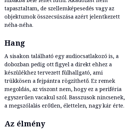
hibákba bele lehet futni. Akadozást nem
tapasztaltam, de szellemképesedés vagy az
objektumok összecsúszása azért jelentkezett
néha-néha.
Hang
A sisakon található egy audiocsatlakozó is, a
dobozban pedig ott figyel a direkt ehhez a
készülékhez tervezett fülhallgató, ami
trükkösen a fejpántra rögzíthető. Ez remek
megoldás, az viszont nem, hogy ez a periféria
egyszerűen vacakul szól. Basszusok nincsenek,
a megszólalás erőtlen, élettelen, nagy kár érte.
Az élmény