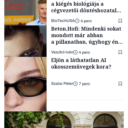
a kiégés biológiája a
cégvezetői döntéshozatal
mögött
BioTechUSA
4 perc
Gasztró
Beton.Hofi: Mindenki sokat
mondott már abban
a pillanatban, úgyhogy én
a legsarkosabb
Vaszkó Iván
4 perc
gondolataimat akartam
Content Lab HUB
Eljön a láthatatlan AI
kimondani
okosszemüvegek kora?
Szalai Péter
7 perc
Forbes-sztori
AI