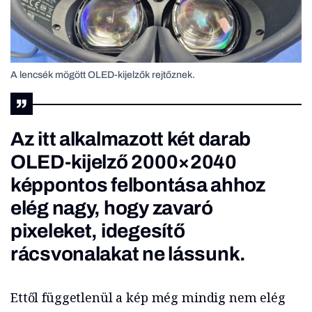
A lencsék mögött OLED-kijelzők rejtőznek.
Az itt alkalmazott két darab
OLED-kijelző 2000×2040
képpontos felbontása ahhoz
elég nagy, hogy zavaró
pixeleket, idegesítő
rácsvonalakat ne lássunk.
Ettől függetlenül a kép még mindig nem elég