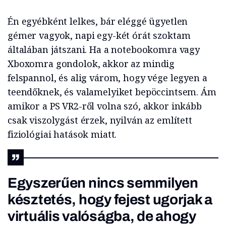
Én egyébként lelkes, bár eléggé ügyetlen
gémer vagyok, napi egy-két órát szoktam
általában játszani. Ha a notebookomra vagy
Xboxomra gondolok, akkor az mindig
felspannol, és alig várom, hogy vége legyen a
teendőknek, és valamelyiket bepöccintsem. Ám
amikor a PS VR2-ről volna szó, akkor inkább
csak viszolygást érzek, nyilván az említett
fiziológiai hatások miatt.
Egyszerűen nincs semmilyen
késztetés, hogy fejest ugorjak a
virtuális valóságba, de ahogy