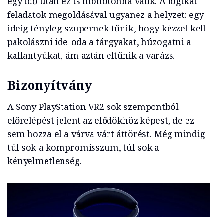
egy idő után ez is monotonná válik. A logikai
feladatok megoldásával ugyanez a helyzet: egy
ideig tényleg szupernek tűnik, hogy kézzel kell
pakolászni ide-oda a tárgyakat, húzogatni a
kallantyúkat, ám aztán eltűnik a varázs.
Bizonyítvány
A Sony PlayStation VR2 sok szempontból
előrelépést jelent az elődökhöz képest, de ez
sem hozza el a várva várt áttörést. Még mindig
túl sok a kompromisszum, túl sok a
kényelmetlenség.