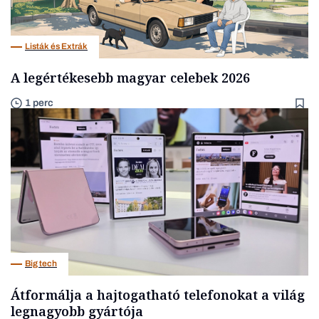
Listák és Extrák
A legértékesebb magyar celebek 2026
1 perc
Big tech
Átformálja a hajtogatható telefonokat a világ
legnagyobb gyártója