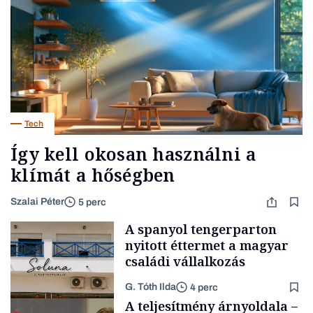
Tech
Így kell okosan használni a
klímát a hőségben
Szalai Péter
5 perc
A spanyol tengerparton
nyitott éttermet a magyar
családi vállalkozás
G. Tóth Ilda
4 perc
A teljesítmény árnyoldala –