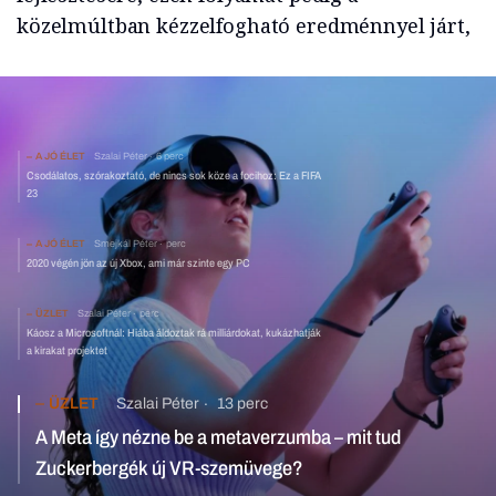
közelmúltban kézzelfogható eredménnyel járt,
A JÓ ÉLET
Szalai Péter
6 perc
Csodálatos, szórakoztató, de nincs sok köze a focihoz: Ez a FIFA
23
A JÓ ÉLET
Smejkál Péter
perc
2020 végén jön az új Xbox, ami már szinte egy PC
ÜZLET
Szalai Péter
perc
Káosz a Microsoftnál: Hiába áldoztak rá milliárdokat, kukázhatják
a kirakat projektet
ÜZLET
Szalai Péter
13 perc
A Meta így nézne be a metaverzumba – mit tud
Zuckerbergék új VR-szemüvege?