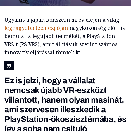
Ugyanis a japán konszern az év elején a világ
legnagyobb tech expóján
nagyközönség előtt is
bemutatta legújabb termékét, a PlayStation
VR2-t (PS VR2), amit állításuk szerint számos
innovatív eljárással tömtek ki.
Ez is jelzi, hogy a vállalat
nemcsak újabb VR-eszközt
villantott, hanem olyan masinát,
ami szervesen illeszkedik a
PlayStation-ökoszisztémába, és
így a soha nem csituló