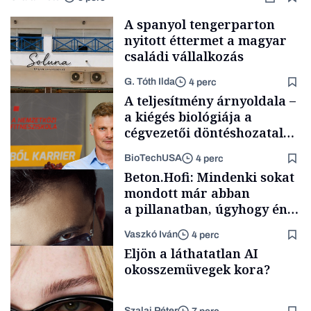
A spanyol tengerparton
nyitott éttermet a magyar
családi vállalkozás
G. Tóth Ilda
4 perc
A teljesítmény árnyoldala –
a kiégés biológiája a
cégvezetői döntéshozatal
mögött
BioTechUSA
4 perc
Gasztró
Beton.Hofi: Mindenki sokat
mondott már abban
a pillanatban, úgyhogy én
a legsarkosabb
Vaszkó Iván
4 perc
gondolataimat akartam
Content Lab HUB
Eljön a láthatatlan AI
kimondani
okosszemüvegek kora?
Szalai Péter