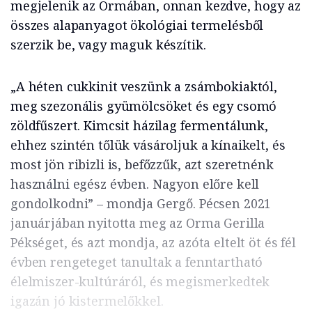
megjelenik az Ormában, onnan kezdve, hogy az
összes alapanyagot ökológiai termelésből
szerzik be, vagy maguk készítik.
„A héten cukkinit veszünk a zsámbokiaktól,
meg szezonális gyümölcsöket és egy csomó
zöldfűszert. Kimcsit házilag fermentálunk,
ehhez szintén tőlük vásároljuk a kínaikelt, és
most jön ribizli is, befőzzűk, azt szeretnénk
használni egész évben. Nagyon előre kell
gondolkodni” – mondja Gergő. Pécsen 2021
januárjában nyitotta meg az Orma Gerilla
Pékséget, és azt mondja, az azóta eltelt öt és fél
évben rengeteget tanultak a fenntartható
élelmiszer-kultúráról, és megismerkedtek
igazán jó kistermelőkkel.