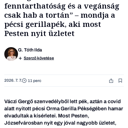
fenntarthatóság és a vegánság
csak hab a tortán” – mondja a
pécsi gerillapék, aki most
Pesten nyit üzletet
G. Tóth Ilda
Szerző követése
2026. 7. 7.
11 perc
Váczi Gergő szenvedélyből lett pék, aztán a covid
alatt nyitott pécsi Orma Gerilla Pékségében hamar
elvadultak a kísérletei. Most Pesten,
Józsefvárosban nyit egy jóval nagyobb üzletet,