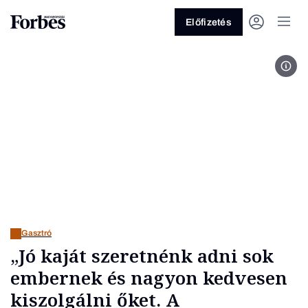
Előfizetés
Fotó
Vagy fedezze fel a következő
témákat
Üzlet
Pénz
Zöld
Legyél jobb!
Gasztró
„Jó kaját szeretnénk adni sok
embernek és nagyon kedvesen
kiszolgálni őket. A