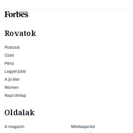
Rovatok
Podcast
Üzlet
Pénz
Legyél jobb
A jó élet
Women
Napi címlap
Oldalak
A magazin
Médiaajanlat