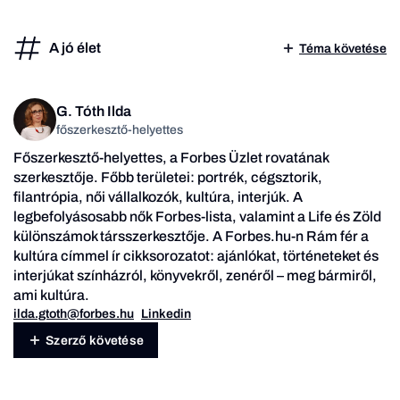
A jó élet
Téma követése
G. Tóth Ilda
főszerkesztő-helyettes
Főszerkesztő-helyettes, a Forbes Üzlet rovatának
szerkesztője. Főbb területei: portrék, cégsztorik,
filantrópia, női vállalkozók, kultúra, interjúk.
A
legbefolyásosabb nők
Forbes-lista, valamint a Life és Zöld
különszámok társszerkesztője. A Forbes.hu-n
Rám fér a
kultúra
címmel ír cikksorozatot: ajánlókat, történeteket és
interjúkat színházról, könyvekről, zenéről – meg bármiről,
ami kultúra.
ilda.gtoth@forbes.hu
Linkedin
Szerző követése