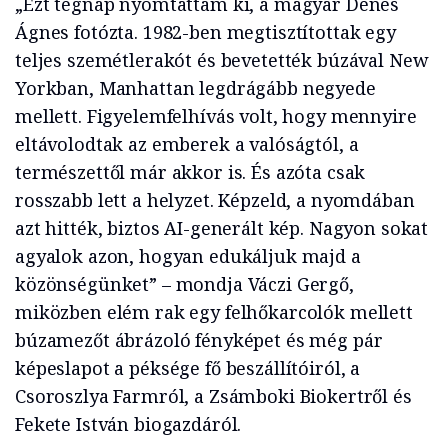
„Ezt tegnap nyomtattam ki, a magyar Dénes
Ágnes fotózta. 1982-ben megtisztítottak egy
teljes szemétlerakót és bevetették búzával New
Yorkban, Manhattan legdrágább negyede
mellett. Figyelemfelhívás volt, hogy mennyire
eltávolodtak az emberek a valóságtól, a
természettől már akkor is. És azóta csak
rosszabb lett a helyzet. Képzeld, a nyomdában
azt hitték, biztos AI-generált kép. Nagyon sokat
agyalok azon, hogyan edukáljuk majd a
közönségünket” – mondja Váczi Gergő,
miközben elém rak egy felhőkarcolók mellett
búzamezőt ábrázoló fényképet és még pár
képeslapot a péksége fő beszállítóiról, a
Csoroszlya Farmról, a Zsámboki Biokertről és
Fekete István biogazdáról.