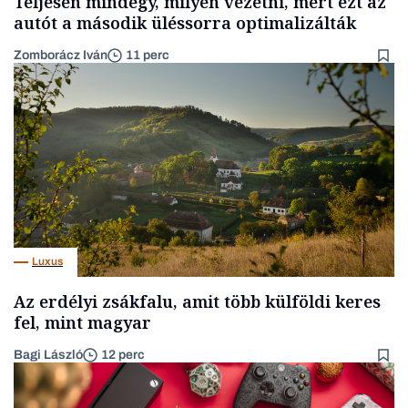
Teljesen mindegy, milyen vezetni, mert ezt az
autót a második üléssorra optimalizálták
Zomborácz Iván
11 perc
Luxus
Az erdélyi zsákfalu, amit több külföldi keres
fel, mint magyar
Bagi László
12 perc