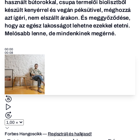
használt bútorokkal, csupa termelői biolisztből
készült kenyérrel és vegán péksütivel, méghozzá
azt ígéri, nem elszállt árakon. És meggyőződése,
hogy az egész lakosságot lehetne ezekkel etetni.
Melósabb lenne, de mindenkinek megérné.
00:00
00:08
Forbes Hangoscikk
—
Regisztrálj és hallgasd!