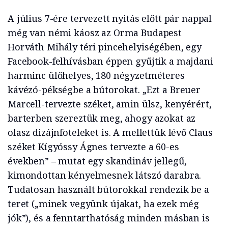
A július 7-ére tervezett nyitás előtt pár nappal
még van némi káosz az Orma Budapest
Horváth Mihály téri pincehelyiségében, egy
Facebook-felhívásban éppen gyűjtik a majdani
harminc ülőhelyes, 180 négyzetméteres
kávézó-pékségbe a bútorokat. „Ezt a Breuer
Marcell-tervezte széket, amin ülsz, kenyérért,
barterben szereztük meg, ahogy azokat az
olasz dizájnfoteleket is. A mellettük lévő Claus
széket Kígyóssy Ágnes tervezte a 60-es
években” – mutat egy skandináv jellegű,
kimondottan kényelmesnek látszó darabra.
Tudatosan használt bútorokkal rendezik be a
teret („minek vegyünk újakat, ha ezek még
jók”), és a fenntarthatóság minden másban is