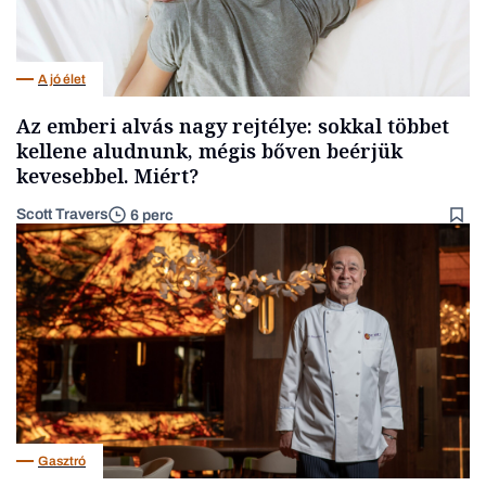
A jó élet
Az emberi alvás nagy rejtélye: sokkal többet
kellene aludnunk, mégis bőven beérjük
kevesebbel. Miért?
Scott Travers
6 perc
Gasztró