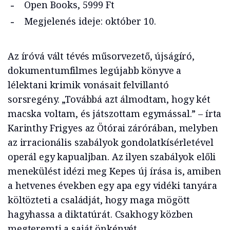
Open Books, 5999 Ft
Megjelenés ideje: október 10.
Az íróvá vált tévés műsorvezető, újságíró,
dokumentumfilmes legújabb könyve a
lélektani krimik vonásait felvillantó
sorsregény. „Továbbá azt álmodtam, hogy két
macska voltam, és játszottam egymással.” – írta
Karinthy Frigyes az Ötórai zárórában, melyben
az irracionális szabályok gondolatkísérletével
operál egy kapualjban. Az ilyen szabályok előli
menekülést idézi meg Kepes új írása is, amiben
a hetvenes években egy apa egy vidéki tanyára
költözteti a családját, hogy maga mögött
hagyhassa a diktatúrát. Csakhogy közben
megteremti a saját önkényét.