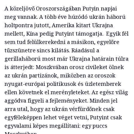
A közeljövő Oroszországában Putyin napjai
meg vannak. A több éve húzódó ukrán háború
holtpontra jutott, Amerika kitart Ukrajna
mellett, Kína pedig Putyint támogatja. Egyik fél
sem tud felülkerekedni a másikon, egyelőre
tűzszünetre sincs kilátás. Ráadásul a
gerillaháború most már Ukrajna határain túlra
is átterjedt: Moszkvában orosz civileket ölnek
az ukrán partizánok, miközben az oroszok
nyugat-európai politikusok és üzletemberek
ellen követnek el merényleteket. Az egész világ
aggódva figyeli a fejleményeket. Minden jel
arra utal, hogy az ukrán vérfürdőnek csak
egyféleképpen lehet véget vetni, Putyint csak
egyvalami képes megállítani: egy puccs