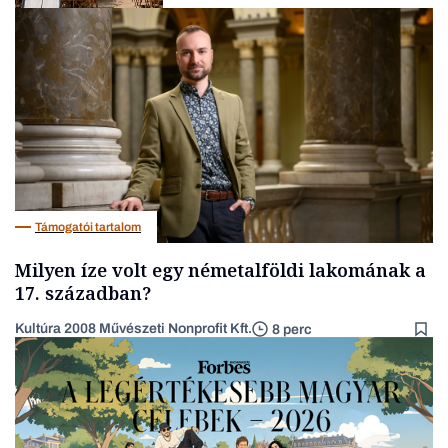
Gasztró
Támogatói tartalom
Milyen íze volt egy németalföldi lakomának a
17. században?
Kultúra 2008 Művészeti Nonprofit Kft.
8 perc