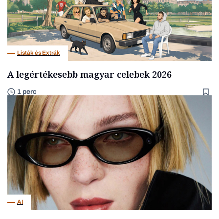
Listák és Extrák
A legértékesebb magyar celebek 2026
1 perc
AI