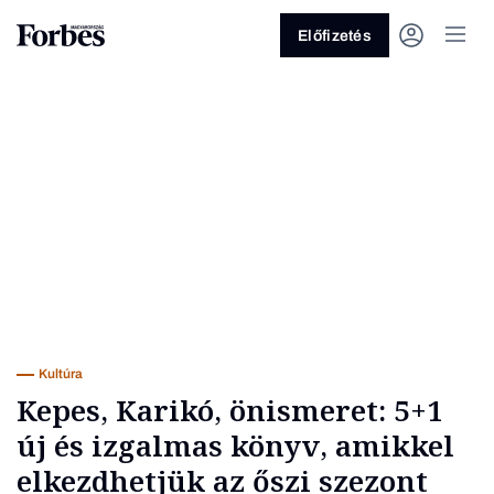
Előfizetés
Vagy fedezze fel a következő
témákat
Üzlet
Pénz
Zöld
Legyél jobb!
Kultúra
Kepes, Karikó, önismeret: 5+1
új és izgalmas könyv, amikkel
elkezdhetjük az őszi szezont