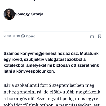
Somogyi Szonja
2023. 9. 19.
7 perc
Számos könyvmegjelenést hoz az ősz. Mutatunk
egy rövid, szubjektív válogatást azokból a
kötetekből, amelyeket mi biztosan ott szeretnénk
látni a könyvespolcunkon.
Bár a szokatlanul forró szeptemberben még
nehéz gondolni rá, de előbb-utóbb megérkezik
a borongós idő. Ezzel együtt pedig mi is egyre
több időt töltünk otthon, a nagy úszásokat, esti