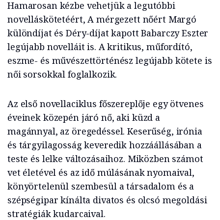
Hamarosan kézbe vehetjük a legutóbbi
novelláskötetéért, A mérgezett nőért Margó
különdíjat és Déry-díjat kapott Babarczy Eszter
legújabb novelláit is. A kritikus, műfordító,
eszme- és művészettörténész legújabb kötete is
női sorsokkal foglalkozik.
Az első novellaciklus főszereplője egy ötvenes
éveinek közepén járó nő, aki küzd a
magánnyal, az öregedéssel. Keserűség, irónia
és tárgyilagosság keveredik hozzáállásában a
teste és lelke változásaihoz. Miközben számot
vet életével és az idő múlásának nyomaival,
könyörtelenül szembesül a társadalom és a
szépségipar kínálta divatos és olcsó megoldási
stratégiák kudarcaival.