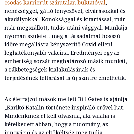
csodás karrierút számtalan buktatóval
,
nehézséggel, gátló tényezővel, elvárásokkal és
akadályokkal. Konoksággal és kitartással, már-
már megszállott, tudás utáni vággyal. Munkája
nyomán született meg a társadalmat hosszú
időre megállásra kényszerítő Covid elleni
leghatékonyabb vakcina. Eredményei egy az
emberiség sorsát meghatározó másik munkát,
a rákbetegségek kialakulásának és
terjedésének feltárását is új szintre emelhetik.
Az életrajzot mások mellett Bill Gates is ajánlja:
„Karikó Katalin története inspiráló erővel hat.
Mindenkinek el kell olvasnia, aki valaha is
kételkedett abban, hogy a tudomány, az
innováció és az eltökéltség meg tudja