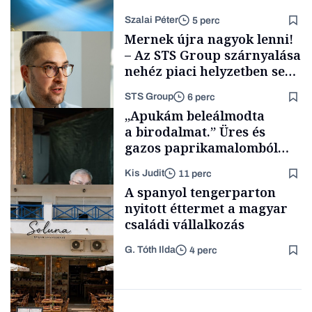
Szalai Péter
5 perc
Mernek újra nagyok lenni!
– Az STS Group szárnyalása
nehéz piaci helyzetben sem
lassult
STS Group
6 perc
Tech
„Apukám beleálmodta
a birodalmat.” Üres és
gazos paprikamalomból
lett az igazi családi
Kis Judit
11 perc
fűszersztori
Támogatói tartalom
A spanyol tengerparton
nyitott éttermet a magyar
családi vállalkozás
G. Tóth Ilda
4 perc
Családi
vállalkozások