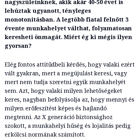
nagyszüleinknek, akik akár 40-50 évet is
lehúztak ugyanott, tényleges
monotonitásban. A legtöbb fiatal felnőtt 3
évente munkahelyet válthat, folyamatosan
keresheti önmagát. Miért ég ki mégis ilyen
gyorsan?
Elég fontos attitűdbeli kérdés, hogy valaki ezért
vált gyakran, mert a megújulást keresi, vagy
mert nem tudja szeretni egyik munkahelyét
sem. Azt, hogy valaki milyen lehetőségeket
keres, nagyban befolyásolja az, hogy mennyi és
milyen erőfeszítést képes és hajlandó
megtenni. Az X generáció biztonsághoz
szokott, a munkahelyi hűség és lojalitás pedig
erkölcsi normának számított.