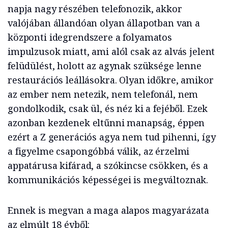
napja nagy részében telefonozik, akkor
valójában állandóan olyan állapotban van a
központi idegrendszere a folyamatos
impulzusok miatt, ami alól csak az alvás jelent
felüdülést, holott az agynak szüksége lenne
restaurációs leállásokra. Olyan időkre, amikor
az ember nem netezik, nem telefonál, nem
gondolkodik, csak ül, és néz ki a fejéből. Ezek
azonban kezdenek eltűnni manapság, éppen
ezért a Z generációs agya nem tud pihenni, így
a figyelme csapongóbbá válik, az érzelmi
appatárusa kifárad, a szókincse csökken, és a
kommunikációs képességei is megváltoznak.
Ennek is megvan a maga alapos magyarázata
az elmúlt 18 évből: