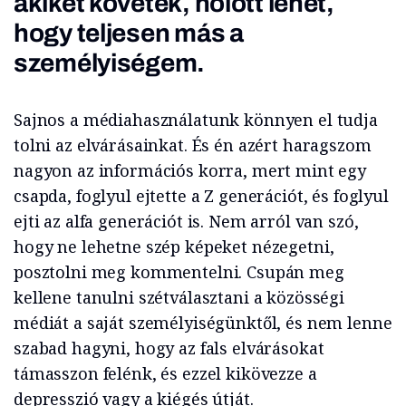
akiket követek, holott lehet,
hogy teljesen más a
személyiségem.
Sajnos a médiahasználatunk könnyen el tudja
tolni az elvárásainkat. És én azért haragszom
nagyon az információs korra, mert mint egy
csapda, foglyul ejtette a Z generációt, és foglyul
ejti az alfa generációt is. Nem arról van szó,
hogy ne lehetne szép képeket nézegetni,
posztolni meg kommentelni. Csupán meg
kellene tanulni szétválasztani a közösségi
médiát a saját személyiségünktől, és nem lenne
szabad hagyni, hogy az fals elvárásokat
támasszon felénk, és ezzel kikövezze a
depresszió vagy a kiégés útját.