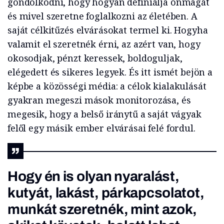
gondolkodni, hogy hogyan definiálja önmagát
és mivel szeretne foglalkozni az életében. A
saját célkitűzés elvárásokat termel ki. Hogyha
valamit el szeretnék érni, az azért van, hogy
okosodjak, pénzt keressek, boldoguljak,
elégedett és sikeres legyek. És itt ismét bejön a
képbe a közösségi média: a célok kialakulását
gyakran megeszi mások monitorozása, és
megesik, hogy a belső iránytű a saját vágyak
felől egy másik ember elvárásai felé fordul.
Hogy én is olyan nyaralást,
kutyát, lakást, párkapcsolatot,
munkát szeretnék, mint azok,