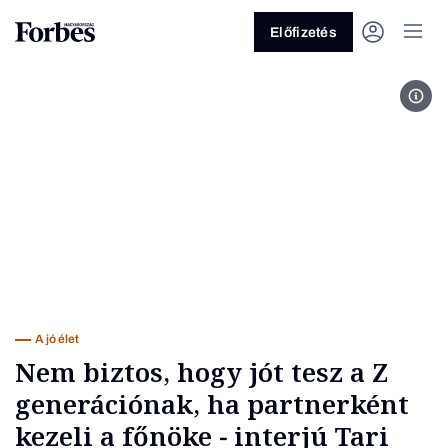
Előfizetés
Tari
Vagy fedezze fel a következő
témákat
Üzlet
Pénz
Zöld
Legyél jobb!
A jó élet
Nem biztos, hogy jót tesz a Z
generációnak, ha partnerként
kezeli a főnöke − interjú Tari