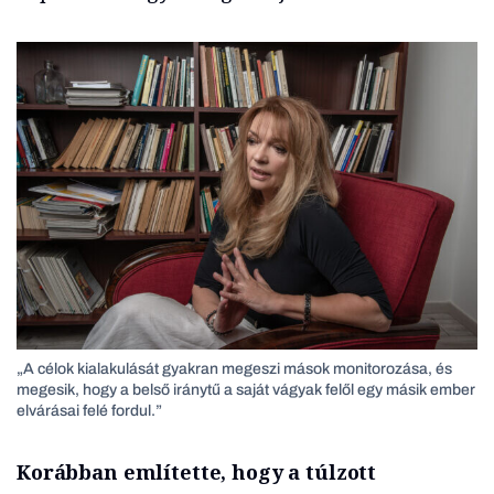
„A célok kialakulását gyakran megeszi mások monitorozása, és
megesik, hogy a belső iránytű a saját vágyak felől egy másik ember
elvárásai felé fordul.”
Korábban említette, hogy a túlzott