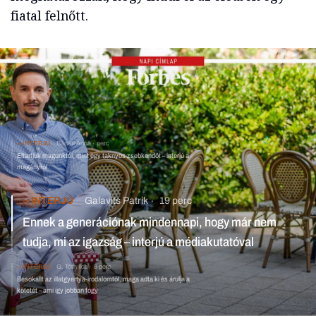
fiatal felnőtt.
INTERJÚ
Bánáti Anna
perc
Eltartjuk magunktól, mint egy taknyos zsebkendőt – interjú a
magányról
INTERJÚ
Galavits Patrik
19 perc
Ennek a generációnak mindennapi, hogy már nem tudja, mi az
igazság – interjú a médiakutatóval
INTERJÚ
G. Tóth Ilda
8 perc
Besokallt az illatgyertya-irodalomtól, maga adta ki és
árulja a kötetét – ami így jobban fogy