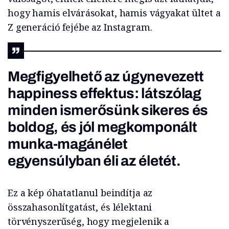
hogy hamis elvárásokat, hamis vágyakat ültet a
Z generáció fejébe az Instagram.
Megfigyelhető az úgynevezett
happiness effektus: látszólag
minden ismerősünk sikeres és
boldog, és jól megkomponált
munka-magánélet
egyensúlyban éli az életét.
Ez a kép óhatatlanul beindítja az
összahasonlítgatást, és lélektani
törvényszerűség, hogy megjelenik a