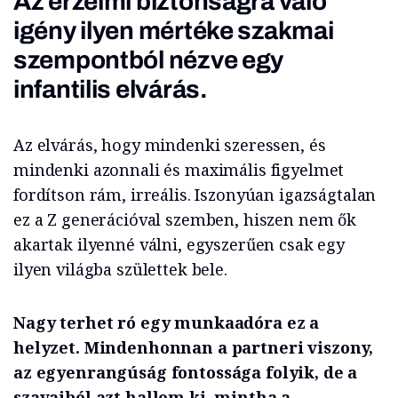
Az érzelmi biztonságra való
igény ilyen mértéke szakmai
szempontból nézve egy
infantilis elvárás.
Az elvárás, hogy mindenki szeressen, és
mindenki azonnali és maximális figyelmet
fordítson rám, irreális. Iszonyúan igazságtalan
ez a Z generációval szemben, hiszen nem ők
akartak ilyenné válni, egyszerűen csak egy
ilyen világba születtek bele.
Nagy terhet ró egy munkaadóra ez a
helyzet. Mindenhonnan a partneri viszony,
az egyenrangúság fontossága folyik, de a
szavaiból azt hallom ki, mintha a