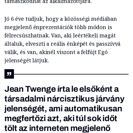
támaszkodhat az alkalmazottjára.
Jó 6 éve tudjuk, hogy a közösségi médiában
megjelenő énprezentációk több módon is
félrecsúszhatnak. Van, aki leértékeli magát
általuk, elveszti a reális énképét és passzívvá
válik, és van, akinél viszont a felfújt Egó
jelenségét látjuk.
Jean Twenge írta le elsőként a
társadalmi nárcisztikus járvány
jelenségét, ami automatikusan
megfertőzi azt, aki túl sok időt
tölt az interneten megjelenő