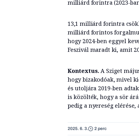
milliárd forintra (2023-ban
13,1 milliárd forintra csö
milliárd forintos forgalmu
hogy 2024-ben eggyel keves
Feszivál maradt ki, amit 
Kontextus.
A Sziget május
hogy bizakodóak, mivel ki
és utoljára 2019-ben adtak 
is közölték, hogy a sör ár
pedig a nyereség elérése, 
2025. 6. 3.
2 perc