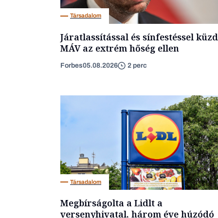
Társadalom
Járatlassítással és sínfestéssel küzd
MÁV az extrém hőség ellen
Forbes
05.08.2026
2 perc
Társadalom
Megbírságolta a Lidlt a
versenyhivatal, három éve húzódó