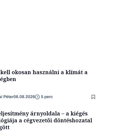
 kell okosan használni a klímát a
ségben
ai Péter
06.08.2026
5 perc
eljesítmény árnyoldala – a kiégés
lógiája a cégvezetői döntéshozatal
ött