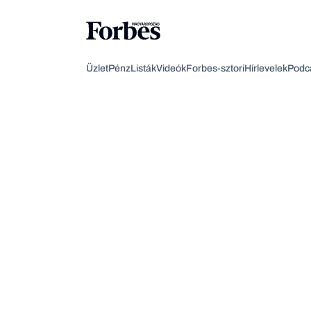
Üzlet
Pénz
Listák
Videók
Forbes-sztori
Hírlevelek
Podc