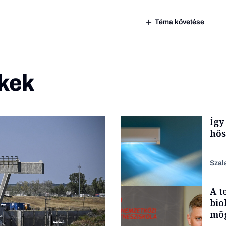
Téma követése
kek
Így
hő
Szal
A t
bio
mög