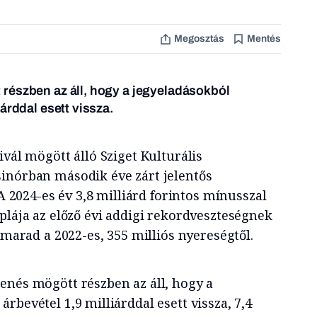
Megosztás
Mentés
részben az áll, hogy a jegyeladásokból
árddal esett vissza.
ivál mögött álló Sziget Kulturális
inórban második éve zárt jelentős
 A 2024-es év 3,8 milliárd forintos mínusszal
plája az előző évi addigi rekordveszteségnek
lmarad a 2022-es, 355 milliós nyereségtől.
enés mögött részben az áll, hogy a
rbevétel 1,9 milliárddal esett vissza, 7,4