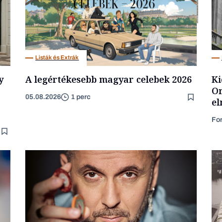
Energia
Listák és Extrák
y
A legértékesebb magyar celebek 2026
Ki
Or
05.08.2026
1 perc
el
Fo