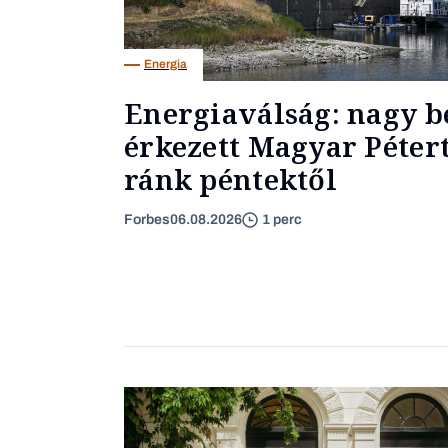
Energia
Energiaválság: nagy b
érkezett Magyar Pétert
ránk péntektől
Forbes
06.08.2026
1 perc