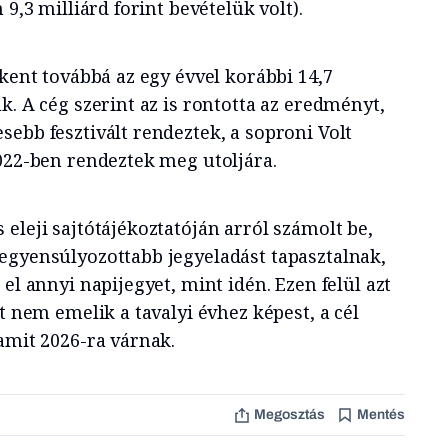
 9,3 milliárd forint bevételük volt).
kkent továbbá az egy évvel korábbi 14,7
k. A cég szerint az is rontotta az eredményt,
ebb fesztivált rendeztek, a soproni Volt
2022-ben rendeztek meg utoljára.
 eleji sajtótájékoztatóján arról számolt be,
egyensúlyozottabb jegyeladást tapasztalnak,
el annyi napijegyet, mint idén. Ezen felül azt
át nem emelik a tavalyi évhez képest, a cél
amit 2026-ra várnak.
Megosztás
Mentés