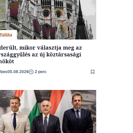
Politika
derült, mikor választja meg az
szággyűlés az új köztársasági
nököt
rbes
05.08.2026
2 perc