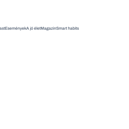
ast
Események
A jó élet
Magazin
Smart habits
Vagy fedezze fel a következő témákat
Üzlet
Pénz
Zöld
Legyél jobb!