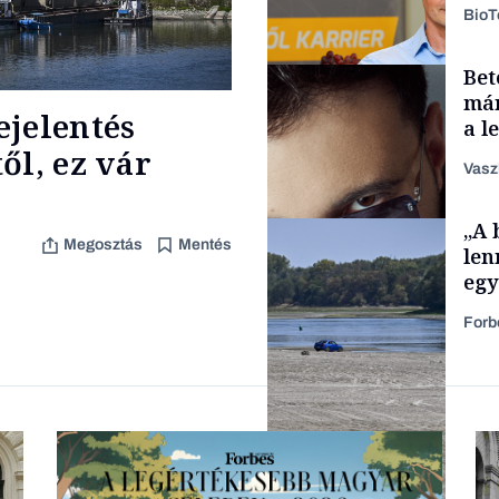
Bio
Bet
Tech
már
ejelentés
a l
aka
ől, ez vár
Vasz
„A 
Content Lab HUB
Megosztás
Mentés
len
egy
Forb
Forbes-sztori