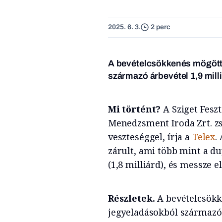
2025. 6. 3.
2 perc
A bevételcsökkenés mögött 
származó árbevétel 1,9 milli
Mi történt?
A Sziget Feszt
Menedzsment Iroda Zrt. zs
veszteséggel, írja a
Telex
.
zárult, ami több mint a du
(1,8 milliárd), és messze e
Részletek.
A bevételcsökk
jegyeladásokból származó á