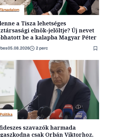
Társadalom
lenne a Tisza lehetséges
ztársasági elnök-jelöltje? Új nevet
bhatott be a kalapba Magyar Péter
rbes
05.08.2026
2 perc
Politika
fideszes szavazók harmada
gaszkodna csak Orbán Viktorhoz,