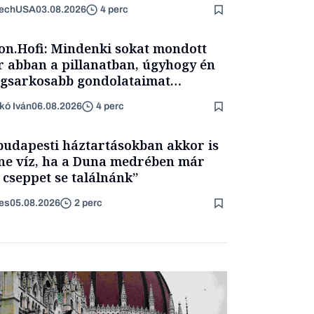
TechUSA
03.08.2026
4 perc
on.Hofi: Mindenki sokat mondott
 abban a pillanatban, úgyhogy én
egsarkosabb gondolataimat
rtam kimondani
kó Iván
06.08.2026
4 perc
budapesti háztartásokban akkor is
ne víz, ha a Duna medrében már
 cseppet se találnánk”
es
05.08.2026
2 perc