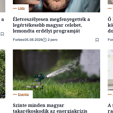
Lista
 a
Életveszélyesen megfenyegették a
Ő 
legértékesebb magyar celebet,
kö
lemondta erdélyi programját
do
Forbes
05.08.2026
Fo
2 perc
Energia
Szinte minden magyar
A 
takarékoskodik az energiakrízis
ra