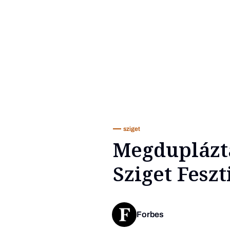
sziget
Megduplázta
Sziget Feszt
Forbes