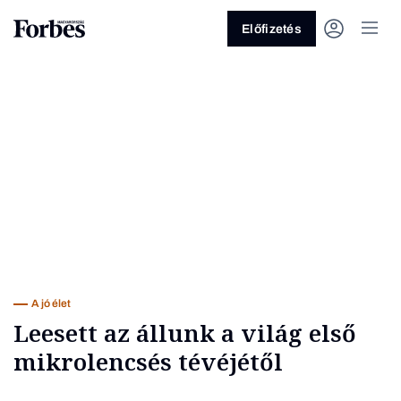
Előfizetés
Vagy fedezze fel a következő
témákat
Üzlet
Pénz
Zöld
Legyél jobb!
A jó élet
Leesett az állunk a világ első
mikrolencsés tévéjétől