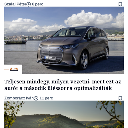
Szalai Péter
6 perc
Autó
Teljesen mindegy, milyen vezetni, mert ezt az
autót a második üléssorra optimalizálták
Zomborácz Iván
11 perc