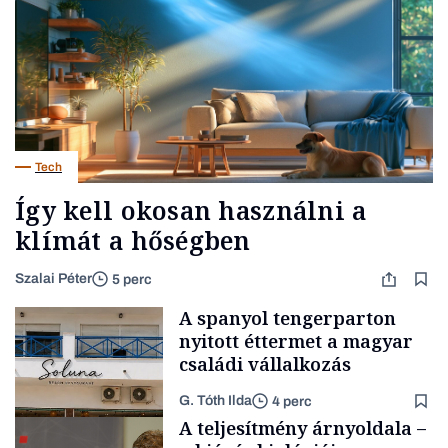
Tech
Így kell okosan használni a
klímát a hőségben
Szalai Péter
5 perc
A spanyol tengerparton
nyitott éttermet a magyar
családi vállalkozás
G. Tóth Ilda
4 perc
A teljesítmény árnyoldala –