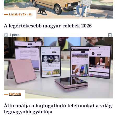
Listák és Extrák
A legértékesebb magyar celebek 2026
1 perc
Big tech
Átformálja a hajtogatható telefonokat a világ
legnagyobb gyártója