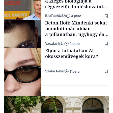
a kiégés biológiája a
cégvezetői döntéshozatal
mögött
BioTechUSA
4 perc
Gasztró
Beton.Hofi: Mindenki sokat
mondott már abban
a pillanatban, úgyhogy én
a legsarkosabb
Vaszkó Iván
4 perc
gondolataimat akartam
Content Lab HUB
Eljön a láthatatlan AI
kimondani
okosszemüvegek kora?
Szalai Péter
7 perc
Forbes-sztori
AI