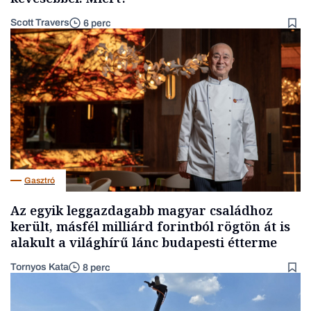
Scott Travers
6 perc
Gasztró
Az egyik leggazdagabb magyar családhoz
került, másfél milliárd forintból rögtön át is
alakult a világhírű lánc budapesti étterme
Tornyos Kata
8 perc