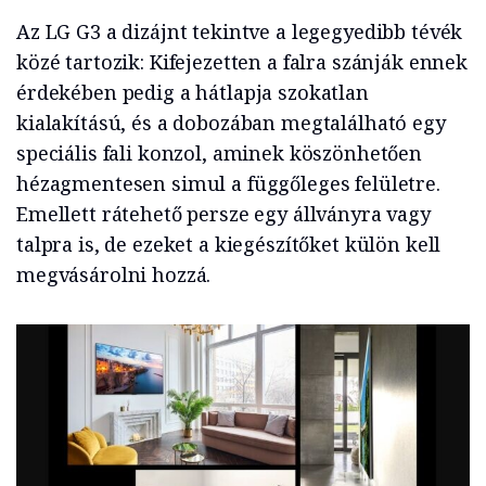
Az LG G3 a dizájnt tekintve a legegyedibb tévék
közé tartozik: Kifejezetten a falra szánják ennek
érdekében pedig a hátlapja szokatlan
kialakítású, és a dobozában megtalálható egy
speciális fali konzol, aminek köszönhetően
hézagmentesen simul a függőleges felületre.
Emellett rátehető persze egy állványra vagy
talpra is, de ezeket a kiegészítőket külön kell
megvásárolni hozzá.