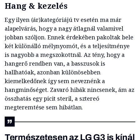
Hang & kezelés
Egy ilyen (ár)kategóriájú tv esetén ma már
alapelvárás, hogy a nagy átlagnál valamivel
jobban szóljon. Ennek érdekében pakoltak bele
két különálló mélynyomót, és a teljesítménye
is nagyobb a megszokottnál. Az tény, hogy a
hangerő rendben van, a basszusok is
hallhatóak, azonban különösebben
kiemelkedőnek így sem neveznénk a
hangminőséget. Zavaró hibák nincsenek, ám az
összhatás egy picit steril, a sztereó
megteremtése sem hibátlan.
Természetesen az LG G3 is kínál