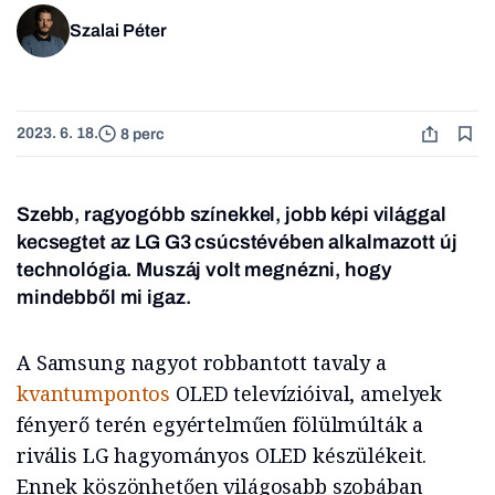
Szalai Péter
2023. 6. 18.
8 perc
Szebb, ragyogóbb színekkel, jobb képi világgal
kecsegtet az LG G3 csúcstévében alkalmazott új
technológia. Muszáj volt megnézni, hogy
mindebből mi igaz.
A Samsung nagyot robbantott tavaly a
kvantumpontos
OLED televízióival, amelyek
fényerő terén egyértelműen fölülmúlták a
rivális LG hagyományos OLED készülékeit.
Ennek köszönhetően világosabb szobában