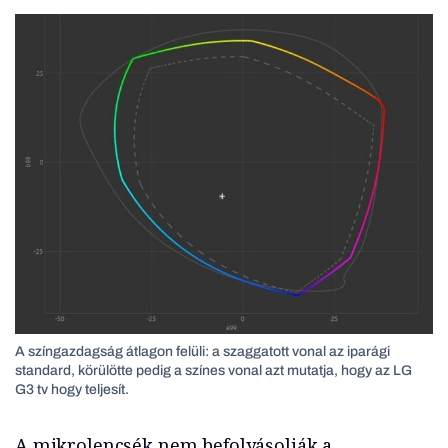
A színgazdagság átlagon felüli: a szaggatott vonal az iparági
standard, körülötte pedig a színes vonal azt mutatja, hogy az LG
G3 tv hogy teljesít.
A mikrolencsék nem befolyásolják a