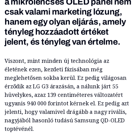
a mikrolencsés OLED panel nem
csak valami marketing lózung,
hanem egy olyan eljárás, amely
tényleg hozzáadott értéket
jelent, és tényleg van értelme.
Viszont, mint minden új technológia az
életének ezen, kezdeti fázisában még
meglehetősen sokba kerül. Ez pedig világosan
érződik az LG G3 árazásán, a nálunk járt 55
hüvelykes, azaz 139 centiméteres változatért
ugyanis 940 000 forintot kérnek el. Ez pedig azt
jelenti, hogy valamivel drágább a nagy rivális,
nagyjából hasonló tudású Samsung QD-OLED
toptévénél.