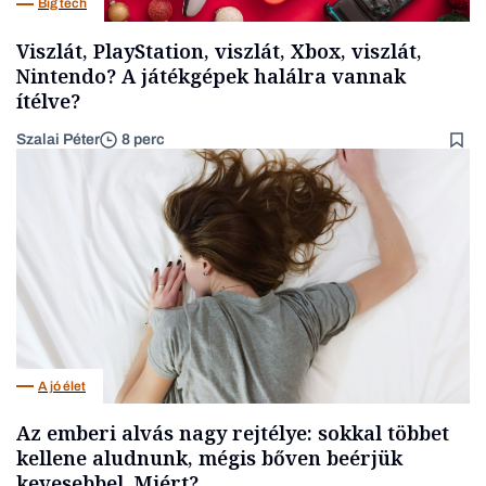
Big tech
Viszlát, PlayStation, viszlát, Xbox, viszlát,
Nintendo? A játékgépek halálra vannak
ítélve?
Szalai Péter
8 perc
A jó élet
Az emberi alvás nagy rejtélye: sokkal többet
kellene aludnunk, mégis bőven beérjük
kevesebbel. Miért?