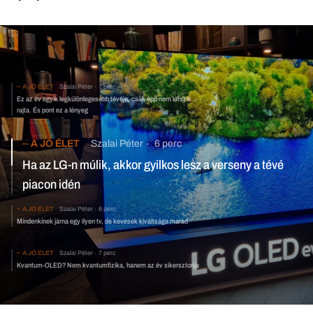
A JÓ ÉLET
Szalai Péter
7 perc
Ez az év egyik legkülönlegesebb tévéje, csak épp nem látszik
rajta. És pont ez a lényeg
A JÓ ÉLET
Szalai Péter
6 perc
Ha az LG-n múlik, akkor gyilkos lesz a verseny a tévé piacon idén
A JÓ ÉLET
Szalai Péter
8 perc
Mindenkinek járna egy ilyen tv, de kevesek kiváltsága
marad
A JÓ ÉLET
Szalai Péter
7 perc
Kvantum-OLED? Nem kvantumfizika, hanem az év sikersztorija