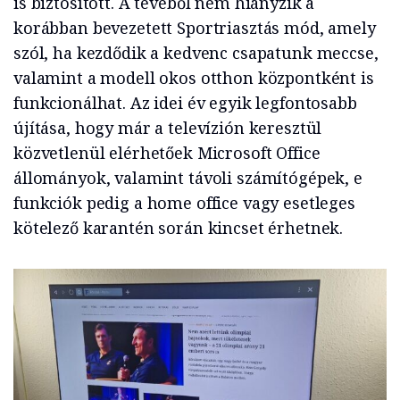
is biztosított. A tévéből nem hiányzik a
korábban bevezetett Sportriasztás mód, amely
szól, ha kezdődik a kedvenc csapatunk meccse,
valamint a modell okos otthon központként is
funkcionálhat. Az idei év egyik legfontosabb
újítása, hogy már a televízión keresztül
közvetlenül elérhetőek Microsoft Office
állományok, valamint távoli számítógépek, e
funkciók pedig a home office vagy esetleges
kötelező karantén során kincset érhetnek.