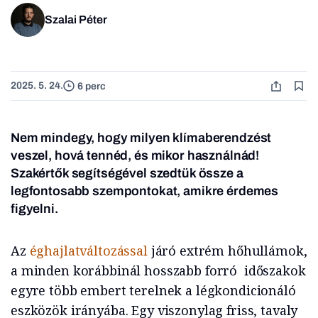
Szalai Péter
2025. 5. 24.
6 perc
Nem mindegy, hogy milyen klímaberendzést
veszel, hová tennéd, és mikor használnád!
Szakértők segítségével szedtük össze a
legfontosabb szempontokat, amikre érdemes
figyelni.
Az
éghajlatváltozással
járó extrém hőhullámok,
a minden korábbinál hosszabb forró időszakok
egyre több embert terelnek a légkondicionáló
eszközök irányába. Egy viszonylag friss, tavaly