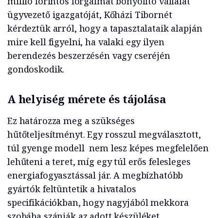
millió forintos forgalmat bonyolító vállalat
ügyvezető igazgatóját, Kőházi Tibornét
kérdeztük arról, hogy a tapasztalataik alapján
mire kell figyelni, ha valaki egy ilyen
berendezés beszerzésén vagy cseréjén
gondoskodik.
A helyiség mérete és tájolása
Ez határozza meg a szükséges
hűtőteljesítményt. Egy rosszul megválasztott,
túl gyenge modell nem lesz képes megfelelően
lehűteni a teret, míg egy túl erős felesleges
energiafogyasztással jár. A megbízhatóbb
gyártók feltüntetik a hivatalos
specifikációkban, hogy nagyjából mekkora
szobába szánják az adott készüléket.