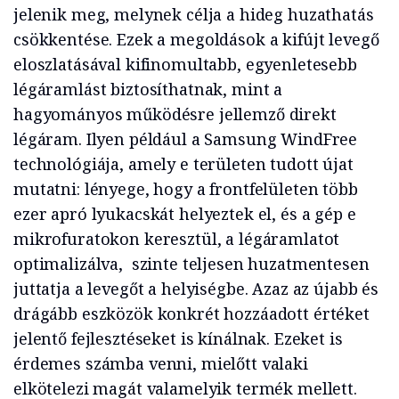
jelenik meg, melynek célja a hideg huzathatás
csökkentése. Ezek a megoldások a kifújt levegő
eloszlatásával kifinomultabb, egyenletesebb
légáramlást biztosíthatnak, mint a
hagyományos működésre jellemző direkt
légáram. Ilyen például a Samsung WindFree
technológiája, amely e területen tudott újat
mutatni: lényege, hogy a frontfelületen több
ezer apró lyukacskát helyeztek el, és a gép e
mikrofuratokon keresztül, a légáramlatot
optimalizálva, szinte teljesen huzatmentesen
juttatja a levegőt a helyiségbe. Azaz az újabb és
drágább eszközök konkrét hozzáadott értéket
jelentő fejlesztéseket is kínálnak. Ezeket is
érdemes számba venni, mielőtt valaki
elkötelezi magát valamelyik termék mellett.