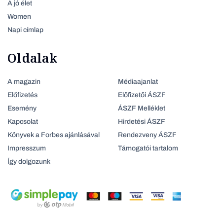
A jó élet
Women
Napi címlap
Oldalak
A magazin
Médiaajanlat
Előfizetés
Előfizetői ÁSZF
Esemény
ÁSZF Melléklet
Kapcsolat
Hirdetési ÁSZF
Könyvek a Forbes ajánlásával
Rendezveny ÁSZF
Impresszum
Támogatói tartalom
Így dolgozunk