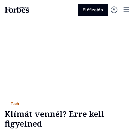
Előfizetés
Vagy fedezze fel a következő
témákat
Üzlet
Pénz
Zöld
Legyél jobb!
Tech
Klímát vennél? Erre kell
figyelned