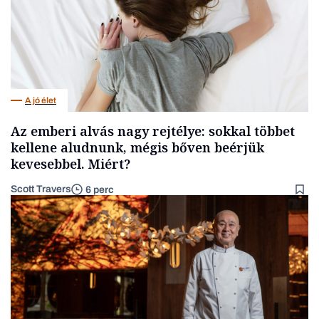
A jó élet
Az emberi alvás nagy rejtélye: sokkal többet
kellene aludnunk, mégis bőven beérjük
kevesebbel. Miért?
Scott Travers
6 perc