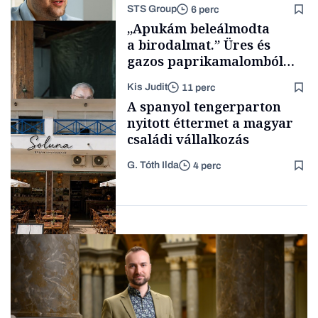
STS Group
6 perc
Tech
„Apukám beleálmodta
a birodalmat.” Üres és
gazos paprikamalomból
lett az igazi családi
Kis Judit
11 perc
fűszersztori
Támogatói tartalom
A spanyol tengerparton
nyitott éttermet a magyar
családi vállalkozás
G. Tóth Ilda
4 perc
Családi
vállalkozások
Gasztró