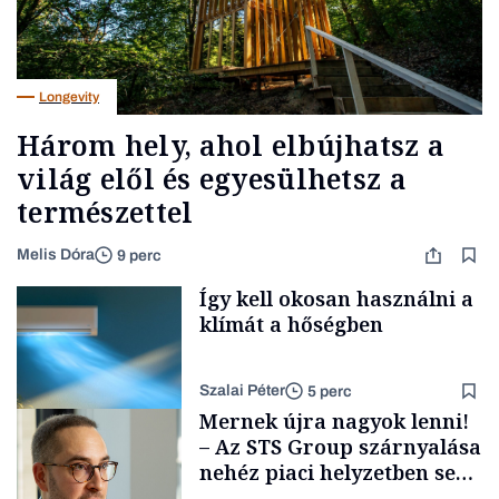
Longevity
Három hely, ahol elbújhatsz a
világ elől és egyesülhetsz a
természettel
Melis Dóra
9 perc
Így kell okosan használni a
klímát a hőségben
Szalai Péter
5 perc
Mernek újra nagyok lenni!
– Az STS Group szárnyalása
nehéz piaci helyzetben sem
lassult