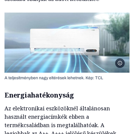
Forrás:
A teljesítményben nagy eltérések lehetnek. Kép: TCL
Energiahatékonyság
Az elektronikai eszközöknél általánosan
használt energiacímkék ebben a
termékcsaládban is megtalálhatóak. A
legjobbak az A++, A+++ jelölésű készülékek.