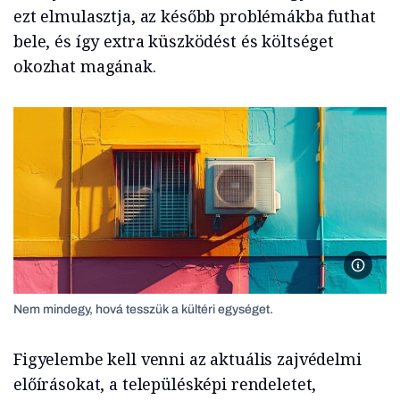
ezt elmulasztja, az később problémákba futhat
bele, és így extra küszködést és költséget
okozhat magának.
Nem min
Nem mindegy, hová tesszük a kültéri egységet.
Figyelembe kell venni az aktuális zajvédelmi
előírásokat, a településképi rendeletet,