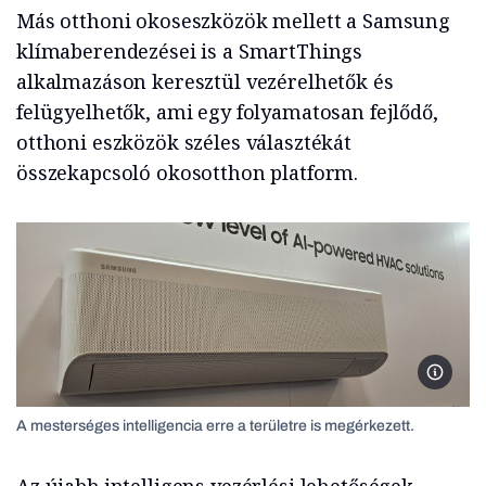
Más otthoni okoseszközök mellett a Samsung
klímaberendezései is a SmartThings
alkalmazáson keresztül vezérelhetők és
felügyelhetők, ami egy folyamatosan fejlődő,
otthoni eszközök széles választékát
összekapcsoló okosotthon platform.
Mesters
A mesterséges intelligencia erre a területre is megérkezett.
Az újabb intelligens vezérlési lehetőségek