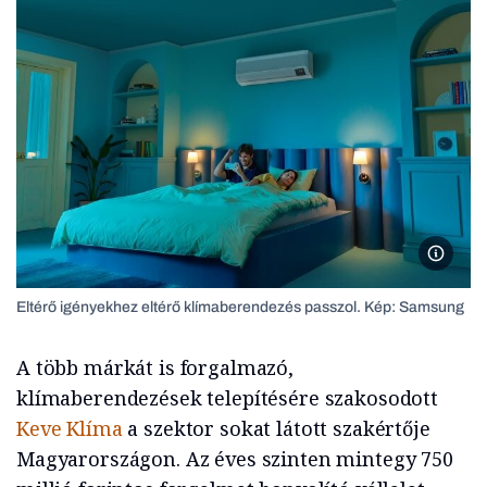
Eltérő 
Eltérő igényekhez eltérő klímaberendezés passzol. Kép: Samsung
A több márkát is forgalmazó,
klímaberendezések telepítésére szakosodott
Keve Klíma
a szektor sokat látott szakértője
Magyarországon. Az éves szinten mintegy 750