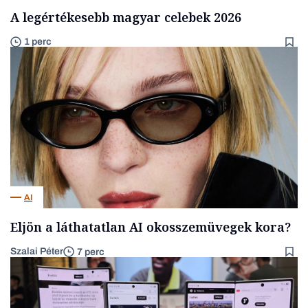
A legértékesebb magyar celebek 2026
1 perc
AI
Eljön a láthatatlan AI okosszemüvegek kora?
Szalai Péter
7 perc