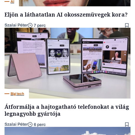
AI
Eljön a láthatatlan AI okosszemüvegek kora?
Szalai Péter
7 perc
Big tech
Átformálja a hajtogatható telefonokat a világ
legnagyobb gyártója
Szalai Péter
6 perc