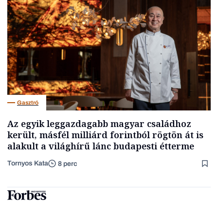
Gasztró
Az egyik leggazdagabb magyar családhoz
került, másfél milliárd forintból rögtön át is
alakult a világhírű lánc budapesti étterme
Tornyos Kata
8 perc