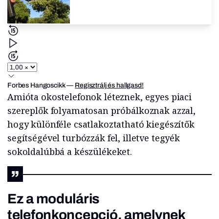
Forbes Hangoscikk
—
Regisztrálj és hallgasd!
Amióta okostelefonok léteznek, egyes piaci
szereplők folyamatosan próbálkoznak azzal,
hogy különféle csatlakoztatható kiegészítők
segítségével turbózzák fel, illetve tegyék
sokoldalúbbá a készülékeket.
Ez a moduláris
telefonkoncepció, amelynek