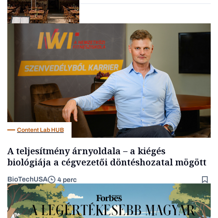
Gasztró
Content Lab HUB
A teljesítmény árnyoldala – a kiégés
biológiája a cégvezetői döntéshozatal mögött
BioTechUSA
4 perc