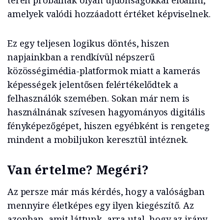
téren próbálnak olyan újdonságokkal előállni,
amelyek valódi hozzáadott értéket képviselnek.
Ez egy teljesen logikus döntés, hiszen
napjainkban a rendkívül népszerű
közösségimédia-platformok miatt a kamerás
képességek jelentősen felértékelődtek a
felhasználók szemében. Sokan már nem is
használnának szívesen hagyományos digitális
fényképezőgépet, hiszen egyébként is rengeteg
mindent a mobiljukon keresztül intéznek.
Van értelme? Megéri?
Az persze már más kérdés, hogy a valóságban
mennyire életképes egy ilyen kiegészítő. Az
azonban, amit láttunk, arra utal, hogy az irány