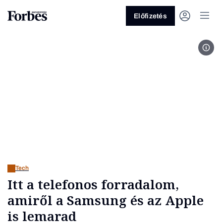
Előfizetés
Fotó
Vagy fedezze fel a következő
témákat
Üzlet
Pénz
Zöld
Legyél jobb!
Tech
Itt a telefonos forradalom,
amiről a Samsung és az Apple
is lemarad