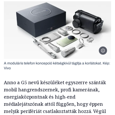
A modul
A moduláris telefon koncepció kétségkívül tágítja a korlátokat. Kép:
Vivo
Anno a G5 nevű készüléket egyszerre szánták
mobil hangrendszernek, profi kamerának,
energiaközpontnak és high-end
médialejátszónak attól függően, hogy éppen
melyik perifériát csatlakoztatták hozzá. Végül