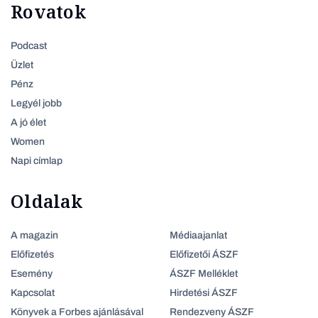
Rovatok
Podcast
Üzlet
Pénz
Legyél jobb
A jó élet
Women
Napi címlap
Oldalak
A magazin
Médiaajanlat
Előfizetés
Előfizetői ÁSZF
Esemény
ÁSZF Melléklet
Kapcsolat
Hirdetési ÁSZF
Könyvek a Forbes ajánlásával
Rendezveny ÁSZF