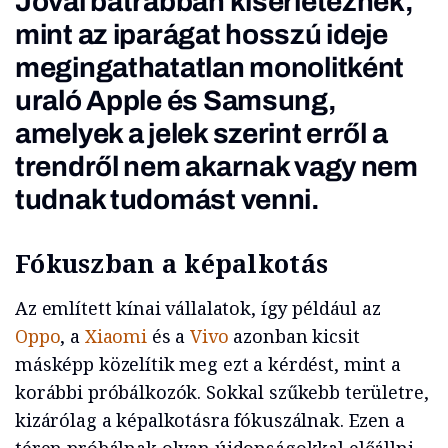
Jóval bátrabban kísérleteznek,
mint az iparágat hosszú ideje
megingathatatlan monolitként
uraló Apple és Samsung,
amelyek a jelek szerint erről a
trendről nem akarnak vagy nem
tudnak tudomást venni.
Fókuszban a képalkotás
Az említett kínai vállalatok, így például az
Oppo
, a
Xiaomi
és a
Vivo
azonban kicsit
másképp közelítik meg ezt a kérdést, mint a
korábbi próbálkozók. Sokkal szűkebb területre,
kizárólag a képalkotásra fókuszálnak. Ezen a