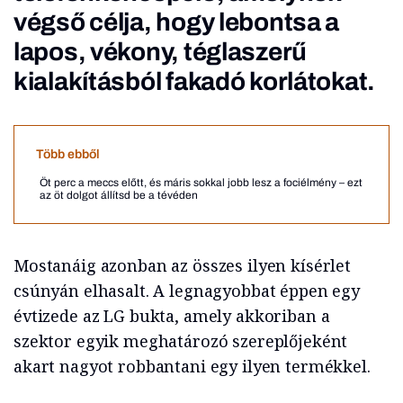
végső célja, hogy lebontsa a
lapos, vékony, téglaszerű
kialakításból fakadó korlátokat.
Több ebből
Öt perc a meccs előtt, és máris sokkal jobb lesz a fociélmény – ezt
az öt dolgot állítsd be a tévéden
Mostanáig azonban az összes ilyen kísérlet
csúnyán elhasalt. A legnagyobbat éppen egy
évtizede az LG bukta, amely akkoriban a
szektor egyik meghatározó szereplőjeként
akart nagyot robbantani egy ilyen termékkel.