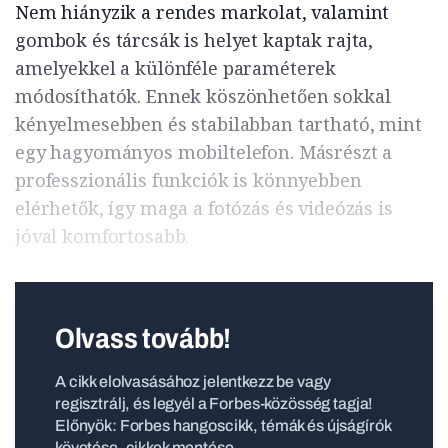
Nem hiányzik a rendes markolat, valamint
gombok és tárcsák is helyet kaptak rajta,
amelyekkel a különféle paraméterek
módosíthatók. Ennek köszönhetően sokkal
kényelmesebben és stabilabban tartható, mint
egy hagyományos mobiltelefon. Másrészt a
professzionális funkciók is könnyebben
elérhetők, így maga a fotózás és videózás is
jóval komfortosabb.
Olvass tovább!
A cikk elolvasásához jelentkezz be vagy
regisztrálj, és legyél a Forbes-közösség tagja!
Előnyök: Forbes hangoscikk, témák és újságírók
követése, cikkek mentése.