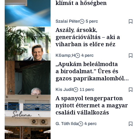
klímát a hőségben
Szalai Péter
5 perc
Aszály, ársokk,
generációváltás – aki a
viharban is előre néz
K&amp;H
4 perc
Tech
„Apukám beleálmodta
a birodalmat.” Üres és
gazos paprikamalomból
lett az igazi családi
Kis Judit
11 perc
fűszersztori
TÁMOGATÓI
A spanyol tengerparton
TARTALOM
nyitott éttermet a magyar
családi vállalkozás
G. Tóth Ilda
4 perc
Családi
vállalkozások