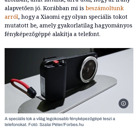
alapvetően jó. Korábban mi is
beszámoltunk
arról
, hogy a Xiaomi egy olyan speciális tokot
mutatott be, amely gyakorlatilag hagyományos
fényképezőgéppé alakítja a telefont.
Fotó: S
A speciális tok a világ legokosabb fényképezőgépé teszi a
telefonokat. Fotó: Szalai Péter/Forbes.hu