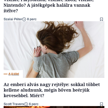
Nintendo? A játékgépek halálra vannak
ítélve?
Szalai Péter
8 perc
A jó élet
Az emberi alvás nagy rejtélye: sokkal többet
kellene aludnunk, mégis bőven beérjük
kevesebbel. Miért?
Scott Travers
6 perc