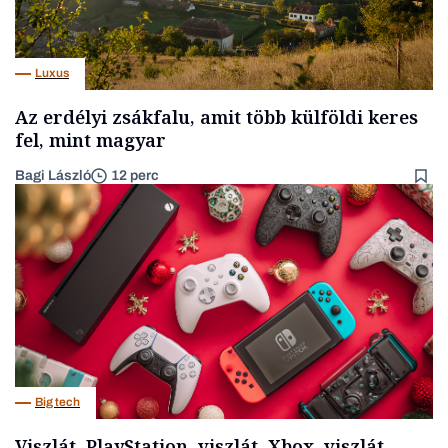
Luxus
Az erdélyi zsákfalu, amit több külföldi keres
fel, mint magyar
Bagi László
12 perc
Big tech
Viszlát, PlayStation, viszlát, Xbox, viszlát,