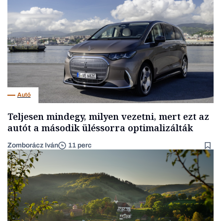
Autó
Teljesen mindegy, milyen vezetni, mert ezt az
autót a második üléssorra optimalizálták
Zomborácz Iván
11 perc