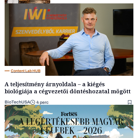
Gasztró
Content Lab HUB
A teljesítmény árnyoldala – a kiégés
biológiája a cégvezetői döntéshozatal mögött
BioTechUSA
4 perc