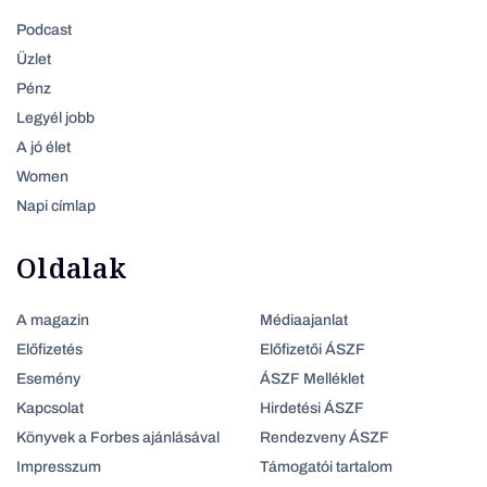
Podcast
Üzlet
Pénz
Legyél jobb
A jó élet
Women
Napi címlap
Oldalak
A magazin
Médiaajanlat
Előfizetés
Előfizetői ÁSZF
Esemény
ÁSZF Melléklet
Kapcsolat
Hirdetési ÁSZF
Könyvek a Forbes ajánlásával
Rendezveny ÁSZF
Impresszum
Támogatói tartalom