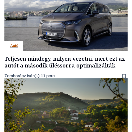
Autó
Teljesen mindegy, milyen vezetni, mert ezt az
autót a második üléssorra optimalizálták
Zomborácz Iván
11 perc