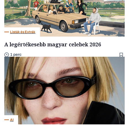
Listák és Extrák
A legértékesebb magyar celebek 2026
1 perc
AI