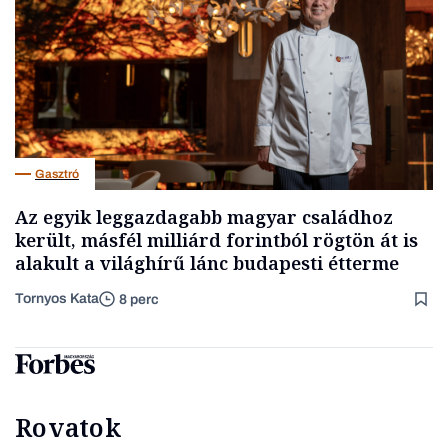
Gasztró
Az egyik leggazdagabb magyar családhoz
került, másfél milliárd forintból rögtön át is
alakult a világhírű lánc budapesti étterme
Tornyos Kata
8 perc
Rovatok