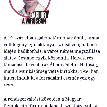
A 19. században gabonatárolónak épült, utána
volt legénységi laktanya, az első világháború
idején hadikórház, a város német megszállása
alatt a Gestapo egyik központja. Helycserés
támadással később az Államvédelmi Hatóság,
majd a Munkásőrség vette birtokba, 1956-ban
innen indult ki a forradalmi események egy
része.
A rendszerváltást követően a Magyar
Demokrata Fórum budapesti székháza volt, a