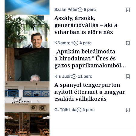
Szalai Péter
5 perc
Aszály, ársokk,
generációváltás – aki a
viharban is előre néz
K&amp;H
4 perc
Tech
„Apukám beleálmodta
a birodalmat.” Üres és
gazos paprikamalomból
lett az igazi családi
Kis Judit
11 perc
fűszersztori
TÁMOGATÓI
A spanyol tengerparton
TARTALOM
nyitott éttermet a magyar
családi vállalkozás
G. Tóth Ilda
4 perc
Családi
vállalkozások