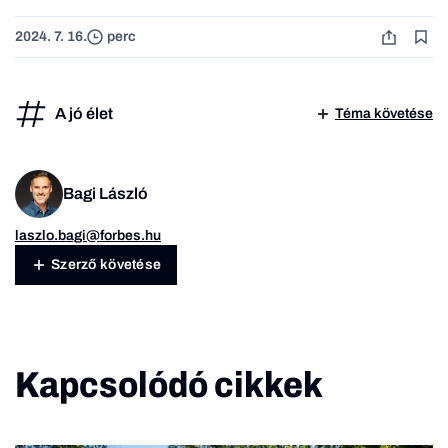
2024. 7. 16.
perc
A jó élet
Téma követése
Bagi László
laszlo.bagi@forbes.hu
Szerző követése
Kapcsolódó cikkek