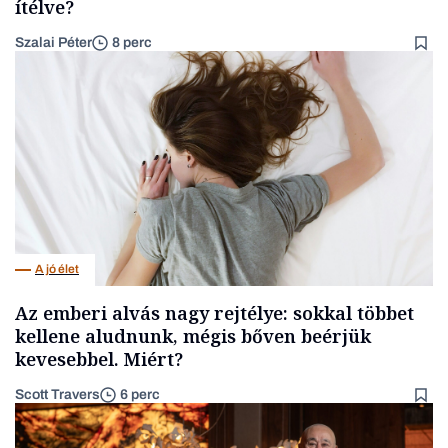
ítélve?
Szalai Péter
8 perc
A jó élet
Az emberi alvás nagy rejtélye: sokkal többet
kellene aludnunk, mégis bőven beérjük
kevesebbel. Miért?
Scott Travers
6 perc