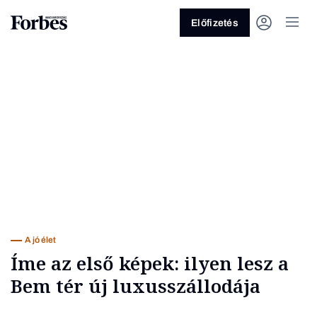
Előfizetés
Vagy fedezze fel a következő
témákat
Üzlet
Pénz
Zöld
Legyél jobb!
A jó élet
Íme az első képek: ilyen lesz a
Bem tér új luxusszállodája