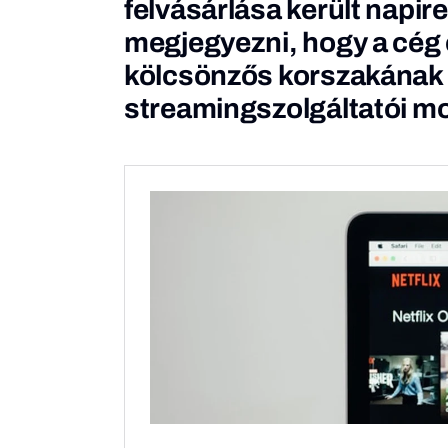
felvásárlása került napir
megjegyezni, hogy a cég 
kölcsönzős korszakának l
streamingszolgáltatói mo