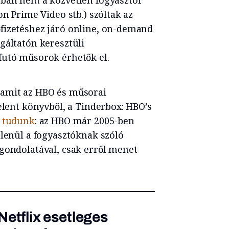
rban nem a közvetlen fogyasztói
on Prime Video stb.) szóltak az
fizetéshez járó online, on-demand
gáltatón keresztüli
futó műsorok érhetők el.
 amit az HBO és műsorai
elent könyvből, a Tinderbox: HBO’s
l
tudunk
: az HBO már 2005-ben
tlenül a fogyasztóknak szóló
gondolatával, csak erről menet
Netflix esetleges