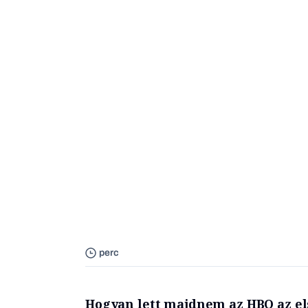
perc
Hogyan lett majdnem az HBO az els