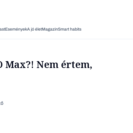
ast
Események
A jó élet
Magazin
Smart habits
 Max?! Nem értem,
Vagy fedezze fel a következő témákat
Üzlet
Pénz
Zöld
Legyél jobb!
tő