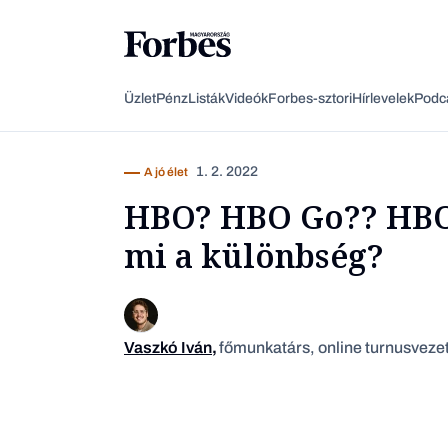
Üzlet
Pénz
Listák
Videók
Forbes-sztori
Hírlevelek
Podc
1. 2. 2022
A jó élet
HBO? HBO Go?? HBO
mi a különbség?
Vaszkó Iván
,
főmunkatárs, online turnusveze