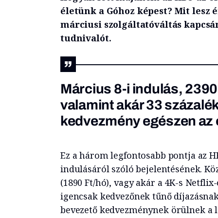
életünk a Góhoz képest? Mit lesz 
márciusi szolgáltatóváltás kapcs
tudnivalót.
Március 8-i indulás, 2390 
valamint akár 33 százalé
kedvezmény egészen az e
Ez a három legfontosabb pontja az 
indulásáról szóló bejelentésének. K
(1890 Ft/hó), vagy akár a 4K-s Netfli
igencsak kedvezőnek tűnő díjazásnak
bevezető kedvezménynek örülnek a l