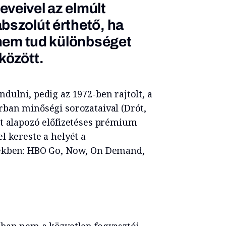
veivel az elmúlt
bszolút érthető, ha
a nem tud különbséget
között.
dulni, pedig az 1972-ben rajtolt, a
rban minőségi sorozataival (Drót,
et alapozó előfizetéses prémium
l kereste a helyét a
dekben: HBO Go, Now, On Demand,