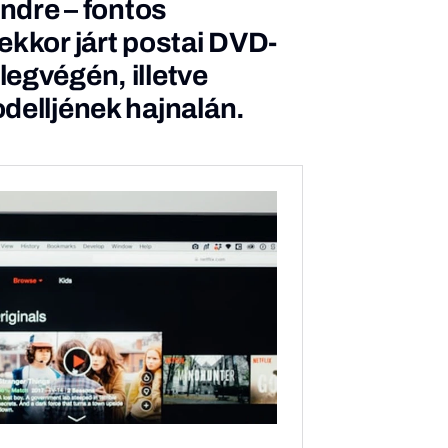
endre – fontos
ekkor járt postai DVD-
egvégén, illetve
delljének hajnalán.