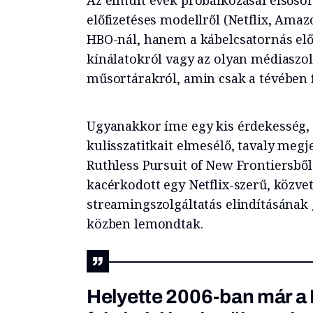
Az elmúlt évek próbálkozásai elsőso
előfizetéses modellről (Netflix, Amaz
HBO-nál, hanem a kábelcsatornás elő
kínálatokról vagy az olyan médiaszol
műsortárakról, amin csak a tévében 
Ugyanakkor íme egy kis érdekesség,
kulisszatitkait elmesélő, tavaly megj
Ruthless Pursuit of New Frontiersbő
kacérkodott egy Netflix-szerű, közve
streamingszolgáltatás elindításának 
közben lemondtak.
Helyette 2006-ban már a 