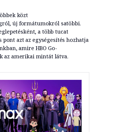
 többek közt
gról, új formátumokról satöbbi.
lepetésként, a több tucat
 pont azt az egységesítés hozhatja
azánkban, amire HBO Go-
ak az amerikai mintát látva.