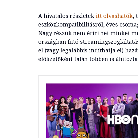
A hivatalos részletek
itt olvashatók
,
eszközkompatibilitásról, éves csoma
Nagy részük nem érinthet minket meg
országban futó streamingszogláltatás
el (vagy legalábbis indíthatja el) h
előfizetőként talán többen is áhítozt