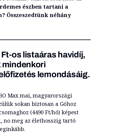
érdemes észben tartani a
án? Összeszedtünk néhány
Ft-os listaáras havidíj,
k mindenkori
lőfizetés lemondásáig.
HBO Max mai, magyarországi
özülük sokan biztosan a Góhoz
x-csomaghoz (4490 Ft/hó) képest
, no meg az élethosszig tartó
eginkább.