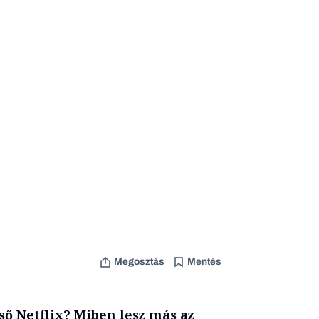
Megosztás
Mentés
ő Netflix? Miben lesz más az