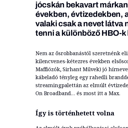
jócskán bekavart márkane
években, évtizedekben, a
valaki csak a nevet látv
tenni a különböző HBO-k 
Nem az ősrobbanástól szeretnénk elin
kilencvenes-kétezres években elsőso
Maffiózók, Sirhant Művek) jó hírnev
kábeladó tényleg egy rahedli brandde
streamingpalettán az elmúlt évtize
On Broadband… és most itt a Max.
Így is történhetett volna