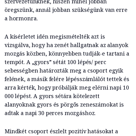
szervezetünknek, hiszen minél jobban
öregszünk, annál jobban szükségünk van erre
a hormonra.
A kísérletet idén megismételték azt is
vizsgálva, hogy ha zenét hallgatnak az alanyok
mozgás közben, könnyebben tudják-e tartani a
tempót. A „gyors” sétát 100 lépés/ perc
sebességben határozták meg a csoport egyik
felének, a másik felére lépésszámlálót tettek és
arra kérték, hogy próbálják meg elérni napi 10
000 lépést. A gyors sétára kötelezett
alanyoknak gyors és pörgős zeneszámokat is
adtak a napi 30 perces mozgáshoz.
Mindkét csoport észlelt pozitív hatásokat a