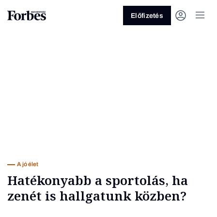
Előfizetés
Vagy fedezze fel a következő
témákat
Üzlet
Pénz
Zöld
Legyél jobb!
A jó élet
Hatékonyabb a sportolás, ha
zenét is hallgatunk közben?