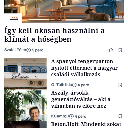
Tech
Így kell okosan használni a
klímát a hőségben
Szalai Péter
5 perc
A spanyol tengerparton
nyitott éttermet a magyar
családi vállalkozás
G. Tóth Ilda
4 perc
Aszály, ársokk,
generációváltás – aki a
viharban is előre néz
K&amp;H
4 perc
Gasztró
Beton.Hofi: Mindenki sokat