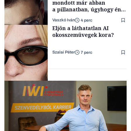
mondott már abban
a pillanatban, úgyhogy én
a legsarkosabb
Vaszkó Iván
4 perc
gondolataimat akartam
TÁMOGATÓI
Eljön a láthatatlan AI
TARTALOM
kimondani
okosszemüvegek kora?
Szalai Péter
7 perc
Forbes-sztori
AI