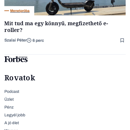
Menetpróba
Mit tud ma egy könnyű, megfizethető e-
roller?
Szalai Péter
6 perc
Rovatok
Podcast
Üzlet
Pénz
Legyél jobb
A jó élet