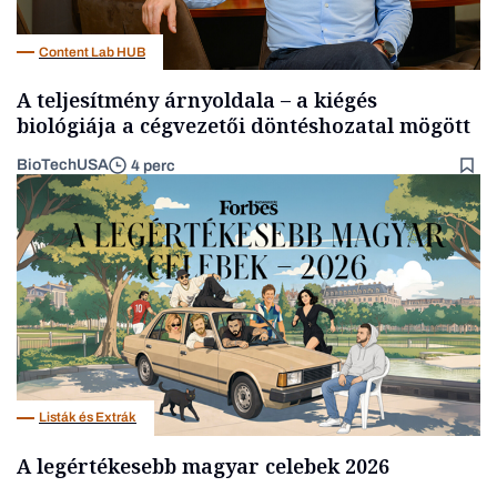
Content Lab HUB
A teljesítmény árnyoldala – a kiégés
biológiája a cégvezetői döntéshozatal mögött
BioTechUSA
4 perc
Listák és Extrák
A legértékesebb magyar celebek 2026