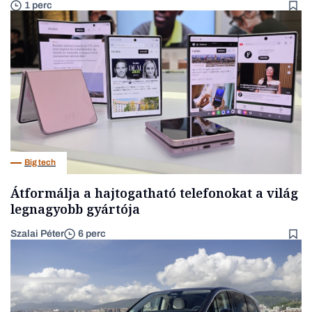
1 perc
Big tech
Átformálja a hajtogatható telefonokat a világ
legnagyobb gyártója
Szalai Péter
6 perc