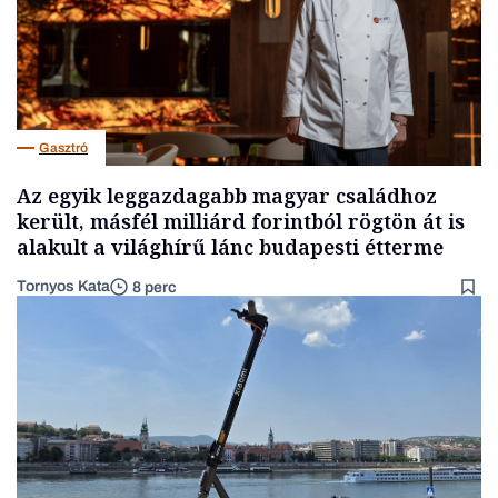
Gasztró
Az egyik leggazdagabb magyar családhoz
került, másfél milliárd forintból rögtön át is
alakult a világhírű lánc budapesti étterme
Tornyos Kata
8 perc