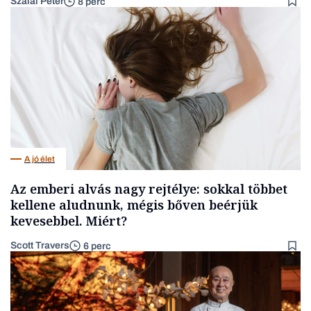
Szalai Péter
8 perc
A jó élet
Az emberi alvás nagy rejtélye: sokkal többet
kellene aludnunk, mégis bőven beérjük
kevesebbel. Miért?
Scott Travers
6 perc