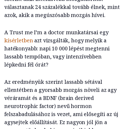
választanak 24 százalékkal tovább élnek, mint
azok, akik a megúszósabb mozgás hívei.
A Trust me I’m a doctor munkatársai egy
kísérletben
azt vizsgálták, hogy melyik a
hatékonyabb: napi 10 000 lépést megtenni
lassabb tempóban, vagy intenzívebben
lépkedni fél órát?
Az eredményük szerint lassabb sétával
ellentétben a gyorsabb mozgás növeli az agy
véráramát és a BDNF (brain derived
neurotrophic factor) nevű hormon
felszabadulásához is vezet, ami elősegíti az új
agysejtek előállítását. Ez nagyon jól jön a