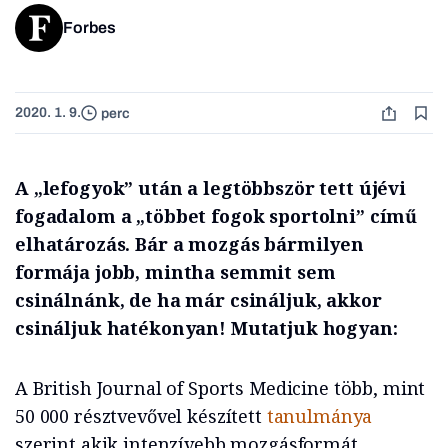
Forbes
2020. 1. 9.
perc
A „lefogyok” után a legtöbbször tett újévi
fogadalom a „többet fogok sportolni” című
elhatározás. Bár a mozgás bármilyen
formája jobb, mintha semmit sem
csinálnánk, de ha már csináljuk, akkor
csináljuk hatékonyan! Mutatjuk hogyan:
A British Journal of Sports Medicine több, mint
50 000 résztvevővel készített
tanulmánya
szerint akik intenzívebb mozgásformát