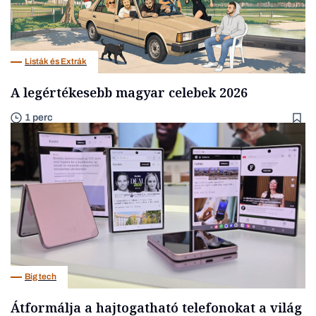
Listák és Extrák
A legértékesebb magyar celebek 2026
1 perc
Big tech
Átformálja a hajtogatható telefonokat a világ