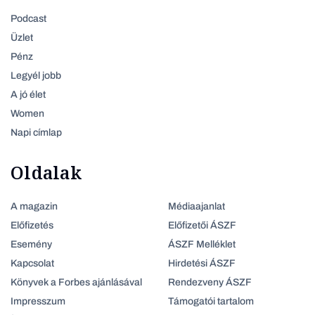
Podcast
Üzlet
Pénz
Legyél jobb
A jó élet
Women
Napi címlap
Oldalak
A magazin
Médiaajanlat
Előfizetés
Előfizetői ÁSZF
Esemény
ÁSZF Melléklet
Kapcsolat
Hirdetési ÁSZF
Könyvek a Forbes ajánlásával
Rendezveny ÁSZF
Impresszum
Támogatói tartalom