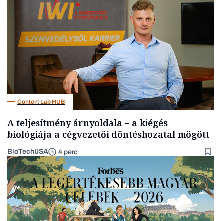
AI
Content Lab HUB
A teljesítmény árnyoldala – a kiégés
biológiája a cégvezetői döntéshozatal mögött
BioTechUSA
4 perc