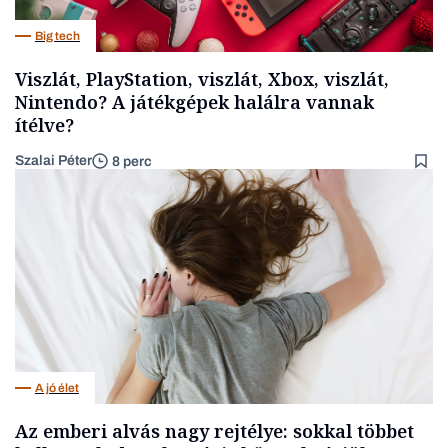
Big tech
Viszlát, PlayStation, viszlát, Xbox, viszlát,
Nintendo? A játékgépek halálra vannak
ítélve?
Szalai Péter
8 perc
A jó élet
Az emberi alvás nagy rejtélye: sokkal többet