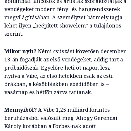
kolumbiai táncosok és artisták szórakoztatják a
vendégeket modern fény- és hangrendszerek
megvilágításában. A személyzet bármely tagja
lehet ilyen „beépített showelem” a tulajdonos
szerint.
Mikor nyit?
Némi csúszást követően december
13-án fogadják az első vendégeket, addig tart a
próbaidőszak. Egyelőre heti öt napon lesz
nyitva a Vibe, az első hetekben csak az esti
órákban, a későbbiekben ebédidőben is –
vasárnap és hétfőn zárva tartanak.
Mennyiből?
A Vibe 1,25 milliárd forintos
beruházásból valósult meg. Ahogy Gerendai
Károly korábban a Forbes-nak adott