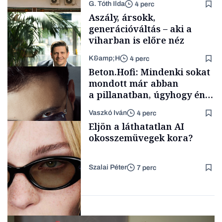
G. Tóth Ilda
4 perc
Aszály, ársokk,
generációváltás – aki a
viharban is előre néz
K&amp;H
4 perc
Gasztró
Beton.Hofi: Mindenki sokat
mondott már abban
a pillanatban, úgyhogy én
a legsarkosabb
Vaszkó Iván
4 perc
gondolataimat akartam
TÁMOGATÓI
Eljön a láthatatlan AI
TARTALOM
kimondani
okosszemüvegek kora?
Szalai Péter
7 perc
Forbes-sztori