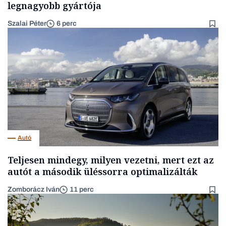
legnagyobb gyártója
Szalai Péter
6 perc
Autó
Teljesen mindegy, milyen vezetni, mert ezt az
autót a második üléssorra optimalizálták
Zomborácz Iván
11 perc