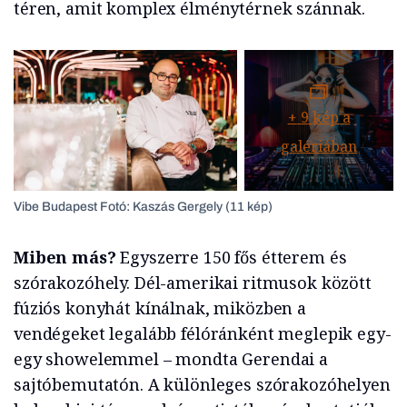
téren, amit komplex élménytérnek szánnak.
+
9
kép a
galériában
Vibe Budapest Fotó: Kaszás Gergely (11 kép)
Miben más?
Egyszerre 150 fős étterem és
szórakozóhely. Dél-amerikai ritmusok között
fúziós konyhát kínálnak, miközben a
vendégeket legalább félóránként meglepik egy-
egy showelemmel – mondta Gerendai a
sajtóbemutatón. A különleges szórakozóhelyen