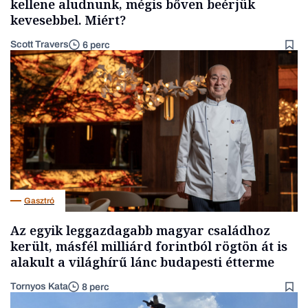
kellene aludnunk, mégis bőven beérjük
kevesebbel. Miért?
Scott Travers
6 perc
Gasztró
Az egyik leggazdagabb magyar családhoz
került, másfél milliárd forintból rögtön át is
alakult a világhírű lánc budapesti étterme
Tornyos Kata
8 perc