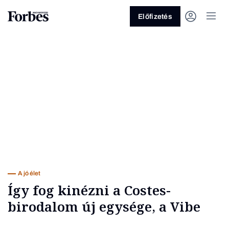
Előfizetés
Vagy fedezze fel a következő
témákat
Üzlet
Pénz
Zöld
Legyél jobb!
A jó élet
Így fog kinézni a Costes-
birodalom új egysége, a Vibe